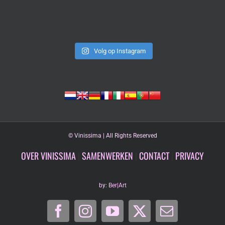
Volg op Instagram
©
Vinissima | All Rights Reserved
OVER VINISSIMA
|
SAMENWERKEN
|
CONTACT
|
PRIVACY
by:
Ber|Art
Facebook
Instagram
YouTube
X
E-