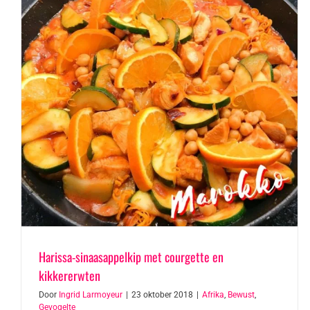
Harissa-sinaasappelkip met courgette en
kikkererwten
Door
Ingrid Larmoyeur
|
23 oktober 2018
|
Afrika
,
Bewust
,
Gevogelte