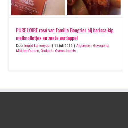
PURE LOIRE rosé van Famille Bougrier bij harissa-kip,
meiknolletjes en zoete aardappel
Door
Ingrid Larmoyeur
|
11 juli 2016
|
Algemeen
,
Gevogelte
,
Midden-Oosten
,
Ontkurkt
,
Ovenschotels