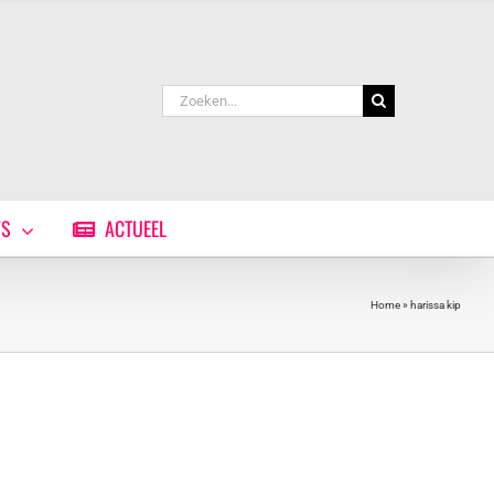
Zoeken
naar:
WS
ACTUEEL
Home
»
harissa kip