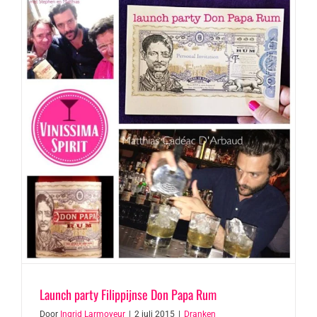
Launch party Filippijnse Don Papa Rum
Door
Ingrid Larmoyeur
|
2 juli 2015
|
Dranken