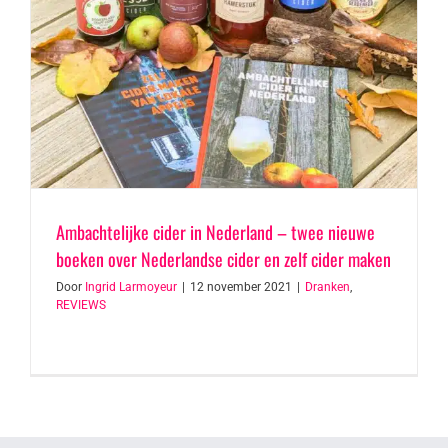
Ambachtelijke cider in Nederland – twee nieuwe
boeken over Nederlandse cider en zelf cider maken
Door
Ingrid Larmoyeur
|
12 november 2021
|
Dranken
,
REVIEWS