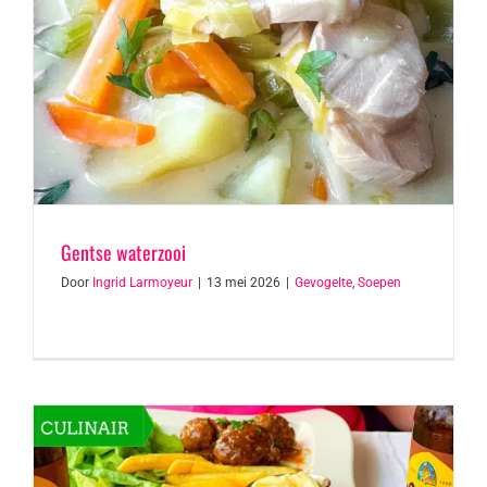
Gentse waterzooi
Door
Ingrid Larmoyeur
|
13 mei 2026
|
Gevogelte
,
Soepen