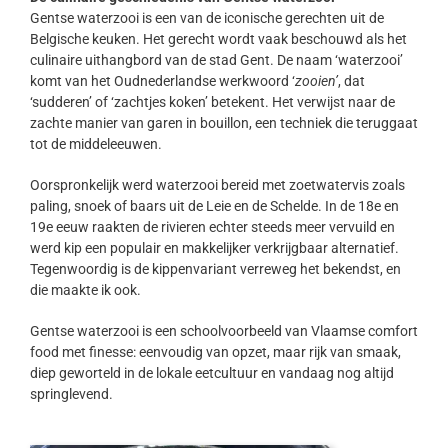
Gentse waterzooi is een van de iconische gerechten uit de
Belgische keuken. Het gerecht wordt vaak beschouwd als het
culinaire uithangbord van de stad Gent. De naam ‘waterzooi’
komt van het Oudnederlandse werkwoord ‘
zooien’
, dat
‘sudderen’ of ‘zachtjes koken’ betekent. Het verwijst naar de
zachte manier van garen in bouillon, een techniek die teruggaat
tot de middeleeuwen.
Oorspronkelijk werd waterzooi bereid met zoetwatervis zoals
paling, snoek of baars uit de Leie en de Schelde. In de 18e en
19e eeuw raakten de rivieren echter steeds meer vervuild en
werd kip een populair en makkelijker verkrijgbaar alternatief.
Tegenwoordig is de kippenvariant verreweg het bekendst, en
die maakte ik ook.
Gentse waterzooi is een schoolvoorbeeld van Vlaamse comfort
food met finesse: eenvoudig van opzet, maar rijk van smaak,
diep geworteld in de lokale eetcultuur en vandaag nog altijd
springlevend.