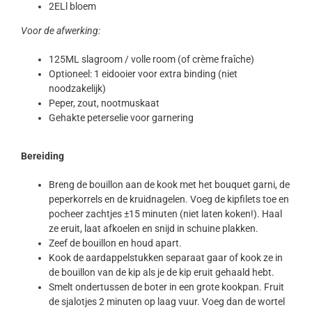
2ELl bloem
Voor de afwerking:
125ML slagroom / volle room (of crème fraîche)
Optioneel: 1 eidooier voor extra binding (niet
noodzakelijk)
Peper, zout, nootmuskaat
Gehakte peterselie voor garnering
Bereiding
Breng de bouillon aan de kook met het bouquet garni, de
peperkorrels en de kruidnagelen. Voeg de kipfilets toe en
pocheer zachtjes ±15 minuten (niet laten koken!). Haal
ze eruit, laat afkoelen en snijd in schuine plakken.
Zeef de bouillon en houd apart.
Kook de aardappelstukken separaat gaar of kook ze in
de bouillon van de kip als je de kip eruit gehaald hebt.
Smelt ondertussen de boter in een grote kookpan. Fruit
de sjalotjes 2 minuten op laag vuur. Voeg dan de wortel