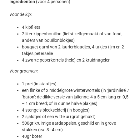
Ingrediënten
(voor 4 personen)
Voor de kip:
4 kipfilets
2 liter kippenbouillon (liefst zelfgemaakt of van fond,
anders van bouillonblokjes)
bouquet garni van 2 laurierblaadjes, 4 takjes tijm en 2
takjes peterselie
4 zwarte peperkorrels (hele) en 2 kruidnagelen
Voor groenten:
1 prei (in staafjes)
een flinke of 2 middelgrote winterwortels (in ‘jardinière’ /
‘baton’: de dikke versie van julienne, 4 à 5 cm lang en 0,5
– 1 cm breed; of in dunne halve plakjes)
4 stengels bleekselderij (in boogjes)
2 sjalotjes of een witte ui (grof gehakt)
500gr kruimige aardappelen, geschild en in grove
stukken (ca. 3–4 cm)
40gr boter