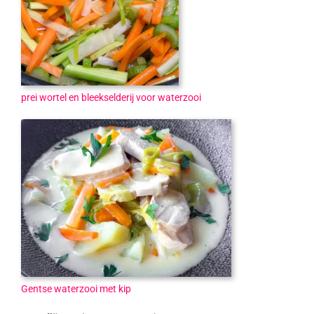
prei wortel en bleekselderij voor waterzooi
Gentse waterzooi met kip