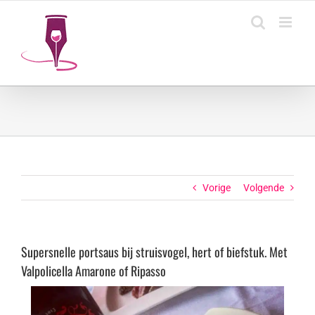
Ga
naar
inhoud
Vorige
Volgende
Supersnelle portsaus bij struisvogel, hert of biefstuk. Met
Valpolicella Amarone of Ripasso