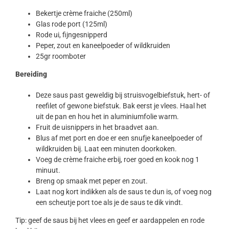
Bekertje crème fraiche (250ml)
Glas rode port (125ml)
Rode ui, fijngesnipperd
Peper, zout en kaneelpoeder of wildkruiden
25gr roomboter
Bereiding
Deze saus past geweldig bij struisvogelbiefstuk, hert- of
reefilet of gewone biefstuk. Bak eerst je vlees. Haal het
uit de pan en hou het in aluminiumfolie warm.
Fruit de uisnippers in het braadvet aan.
Blus af met port en doe er een snufje kaneelpoeder of
wildkruiden bij. Laat een minuten doorkoken.
Voeg de crème fraiche erbij, roer goed en kook nog 1
minuut.
Breng op smaak met peper en zout.
Laat nog kort indikken als de saus te dun is, of voeg nog
een scheutje port toe als je de saus te dik vindt.
Tip: geef de saus bij het vlees en geef er aardappelen en rode