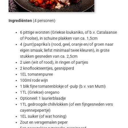
Ingrediënten
(4 personen)
6 pittige worsten (Griekse loukaniko, of b.v. Catalaanse
of Poolse), in schuine plakken van ca. 1,5cm
4 (punt)paprika’s (rood, geel, oranje en/of groen naar
eigen smaak; liefst minimaal twee kleuren), in grote
stukken gesneden van ca. 2,5cm
2 uien (wit of rood), in ringen of partjes
2 knoflookteentjes, gesnipperd
1EL tomatenpuree
100ml rode wijn
1 blik fijne tomatenblokje of -pulp (b.v. van Mutti)
1TL (Griekse) oregano
Optioneel: 1 laurierblaadje
1TL gedroogde chilivlokken (of een fijngesneden vers
cayennepepertje)
1EL suiker (of wat honing)
Zout en versgemalen peper