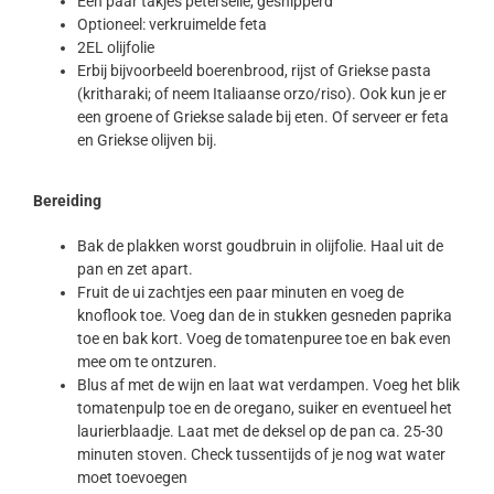
Een paar takjes peterselie, gesnipperd
Optioneel: verkruimelde feta
2EL olijfolie
Erbij bijvoorbeeld boerenbrood, rijst of Griekse pasta
(kritharaki; of neem Italiaanse orzo/riso). Ook kun je er
een groene of Griekse salade bij eten. Of serveer er feta
en Griekse olijven bij.
Bereiding
Bak de plakken worst goudbruin in olijfolie. Haal uit de
pan en zet apart.
Fruit de ui zachtjes een paar minuten en voeg de
knoflook toe. Voeg dan de in stukken gesneden paprika
toe en bak kort. Voeg de tomatenpuree toe en bak even
mee om te ontzuren.
Blus af met de wijn en laat wat verdampen. Voeg het blik
tomatenpulp toe en de oregano, suiker en eventueel het
laurierblaadje. Laat met de deksel op de pan ca. 25-30
minuten stoven. Check tussentijds of je nog wat water
moet toevoegen