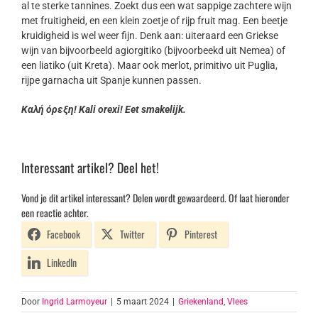
al te sterke tannines. Zoekt dus een wat sappige zachtere wijn
met fruitigheid, en een klein zoetje of rijp fruit mag. Een beetje
kruidigheid is wel weer fijn. Denk aan: uiteraard een Griekse
wijn van bijvoorbeeld agiorgitiko (bijvoorbeekd uit Nemea) of
een liatiko (uit Kreta). Maar ook merlot, primitivo uit Puglia,
rijpe garnacha uit Spanje kunnen passen.
Καλή όρεξη! Kali orexi! Eet smakelijk.
Interessant artikel? Deel het!
Vond je dit artikel interessant? Delen wordt gewaardeerd. Of laat hieronder
een reactie achter.
Facebook
Twitter
Pinterest
LinkedIn
Door
Ingrid Larmoyeur
|
5 maart 2024
|
Griekenland
,
Vlees