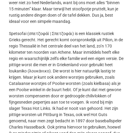
weer niet zo heel Nederlands, want bij ons moet alles “binnen
15 minuten” klaar. Maar terwijl het stoofpotje pruttelt, kun je
rustig andere dingen doen of de tafel dekken. Dus ja, best
ideaal voor een simpele maandag.
Spetsofai (σπετζοφάϊ | Σπετζοφάι) is een klassiek rustiek
Grieks gerecht. Het gerecht komt oorspronkelijk uit Pilion, in de
regio Thessalië in het centrale deel van het land, zo’n 170
kilometer ten noorden van Athene. Maar inmiddels heeft elke
regio en waarschijnlijk zelfs elke familie wel een eigen versie. De
pittige worst die men er in Griekenland voor gebruikt heet
loukaniko (λουκάνικο). Die worst is hier natuurlijk lastig te
krijgen. Maar je kunt ook andere worstjes gebruiken, zoals
Catalaanse worstjes of Poolse worsten (zoals kielbasa) als je
een Poolse winkel in de buurt hebt. Of je kunt dat met gewone
worsten compenseren door er gedroogde chilivlokken of
fijngesneden pepertjes aan toe te voegen. Ik vond bij mijn
slager Texas Hot Links. Ik had er nooit van gehoord. Het zijn
pittige worsten uit Pittburg in Texas, ook wel Hot Guts
genoemd, naar men zegt bedacht in 1897 door baseballspeler
Charles Hasselback. Ook prima hiervoor te gebruiken, hoewel