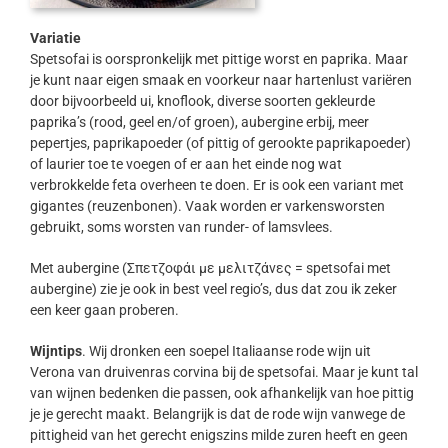
Variatie
Spetsofai is oorspronkelijk met pittige worst en paprika. Maar
je kunt naar eigen smaak en voorkeur naar hartenlust variëren
door bijvoorbeeld ui, knoflook, diverse soorten gekleurde
paprika’s (rood, geel en/of groen), aubergine erbij, meer
pepertjes, paprikapoeder (of pittig of gerookte paprikapoeder)
of laurier toe te voegen of er aan het einde nog wat
verbrokkelde feta overheen te doen. Er is ook een variant met
gigantes (reuzenbonen). Vaak worden er varkensworsten
gebruikt, soms worsten van runder- of lamsvlees.
Met aubergine (Σπετζοφάι με μελιτζάνες = spetsofai met
aubergine) zie je ook in best veel regio’s, dus dat zou ik zeker
een keer gaan proberen.
Wijntips
. Wij dronken een soepel Italiaanse rode wijn uit
Verona van druivenras corvina bij de spetsofai. Maar je kunt tal
van wijnen bedenken die passen, ook afhankelijk van hoe pittig
je je gerecht maakt. Belangrijk is dat de rode wijn vanwege de
pittigheid van het gerecht enigszins milde zuren heeft en geen