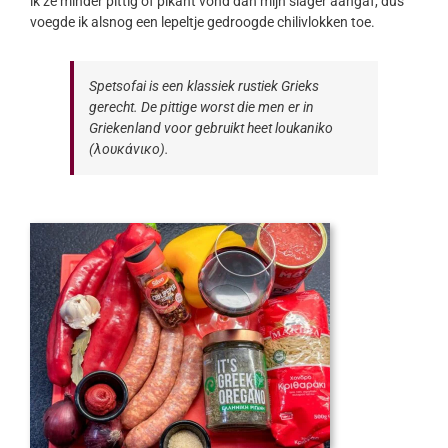
ik ze minder pittig of pikant vond dan mijn slager aangaf, dus
voegde ik alsnog een lepeltje gedroogde chilivlokken toe.
Spetsofai is een klassiek rustiek Grieks
gerecht. De pittige worst die men er in
Griekenland voor gebruikt heet loukaniko
(λουκάνικο).