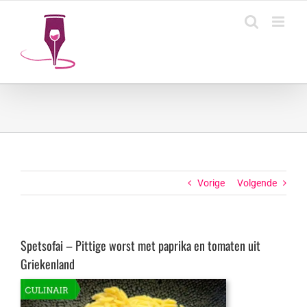
Ga
naar
inhoud
Vorige
Volgende
Spetsofai – Pittige worst met paprika en tomaten uit
Griekenland