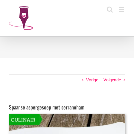
Ga
naar
inhoud
Vorige
Volgende
Spaanse aspergesoep met serranoham