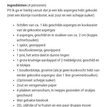
Ingrediënten
(4 personen)
PS Ik ga er hierbij vanuit dat je een kilo asperges hebt gekookt
(met een klontje roomboter, wat zout en een schepje suiker)
Schillen van ca. 1 kilo geschilde asperges en kookwater
van de gekookte asperges
4 asperges, geschild en in stukken van ca. 2 cm (kopjes
achterhouden)
1 sjalot, gesnipperd
1 knoflookteentje, gesnipperd
1 prei, het witte deel in dunne ringen
1 grote kruimige aardappel of 2 middelgrote, geschild en
in blokjes
1 bouillonblokje, groente (als je geen kookvocht hebt van
eerder gekookte asperges: dan 1 liter groentenbouillon)
(Optioneel: schepje suiker)
Zout en versgemalen peper
4 plakken serranoham, in reepjes gesneden of stukjes
gescheurd
Wat gehakte bieslook
2EL olijfolie of te fruiten en een paar drupjes mooie