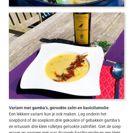
Variant met gamba’s, gerookte zalm en basicilumolie
Een lekkere variant kun je ook maken. Leg onderin het
soepbord of de soepkom drie gekookte of gebakken gamba’s
en ertussen drie klein rolletjes gerookte zalmfilet. Giet de soep
erover en garneer met wat druppels basilicumolie en een klein