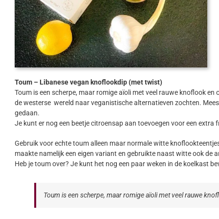
Toum – Libanese vegan knoflookdip (met twist)
Toum is een scherpe, maar romige aïoli met veel rauwe knoflook en o
de westerse wereld naar veganistische alternatieven zochten. Meestal 
gedaan.
Je kunt er nog een beetje citroensap aan toevoegen voor een extra fr
Gebruik voor echte toum alleen maar normale witte knoflookteentjes. De
maakte namelijk een eigen variant en gebruikte naast witte ook de a
Heb je toum over? Je kunt het nog een paar weken in de koelkast b
Toum is een scherpe, maar romige aïoli met veel rauwe knofl