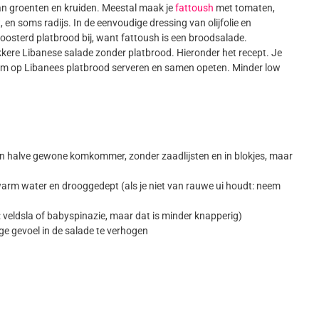
van groenten en kruiden. Meestal maak je
fattoush
met tomaten,
 en soms radijs. In de eenvoudige dressing van olijfolie en
roosterd platbrood bij, want fattoush is een broodsalade.
ekkere Libanese salade zonder platbrood. Hieronder het recept. Je
oum op Libanees platbrood serveren en samen opeten. Minder low
 halve gewone komkommer, zonder zaadlijsten en in blokjes, maar
n warm water en drooggedept (als je niet van rauwe ui houdt: neem
ebt: veldsla of babyspinazie, maar dat is minder knapperig)
rige gevoel in de salade te verhogen