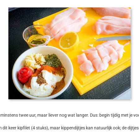
r minstens twee uur, maar liever nog wat langer. Dus: begin tijdig met je v
it keer kipfilet (4 stuks), maar kippendijtjes kan natuurlijk ook; de dijtje