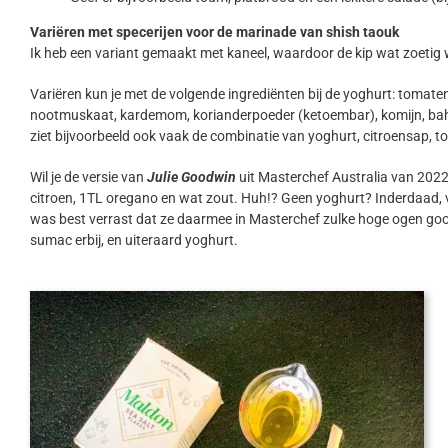
Variëren met specerijen voor de marinade van shish taouk
Ik heb een variant gemaakt met kaneel, waardoor de kip wat zoetig w
Variëren kun je met de volgende ingrediënten bij de yoghurt: tomaten
nootmuskaat, kardemom, korianderpoeder (ketoembar), komijn, bahara
ziet bijvoorbeeld ook vaak de combinatie van yoghurt, citroensap, toma
Wil je de versie van
Julie Goodwin
uit Masterchef Australia van 2022
citroen, 1TL oregano en wat zout. Huh!? Geen yoghurt? Inderdaad, vre
was best verrast dat ze daarmee in Masterchef zulke hoge ogen gooid
sumac erbij, en uiteraard yoghurt.