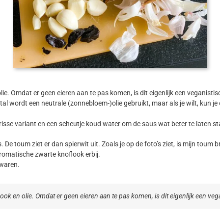
lie. Omdat er geen eieren aan te pas komen, is dit eigenlijk een veganist
wordt een neutrale (zonnebloem-)olie gebruikt, maar als je wilt, kun je ook
isse variant en een scheutje koud water om de saus wat beter te laten stab
 toum ziet er dan spierwit uit. Zoals je op de foto’s ziet, is mijn toum bru
romatische zwarte knoflook erbij.
ewaren.
ook en olie. Omdat er geen eieren aan te pas komen, is dit eigenlijk een ve