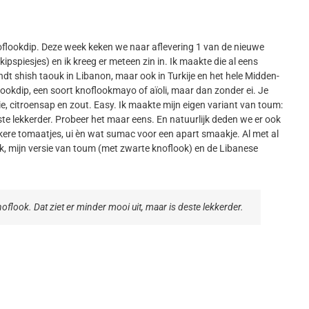
oflookdip. Deze week keken we naar aflevering 1 van de nieuwe
ipspiesjes) en ik kreeg er meteen zin in. Ik maakte die al eens
ndt shish taouk in Libanon, maar ook in Turkije en het hele Midden-
ookdip, een soort knoflookmayo of aïoli, maar dan zonder ei. Je
ie, citroensap en zout. Easy. Ik maakte mijn eigen variant van toum:
ste lekkerder. Probeer het maar eens. En natuurlijk deden we er ook
kere tomaatjes, ui èn wat sumac voor een apart smaakje. Al met al
ouk, mijn versie van toum (met zwarte knoflook) en de Libanese
oflook. Dat ziet er minder mooi uit, maar is deste lekkerder.