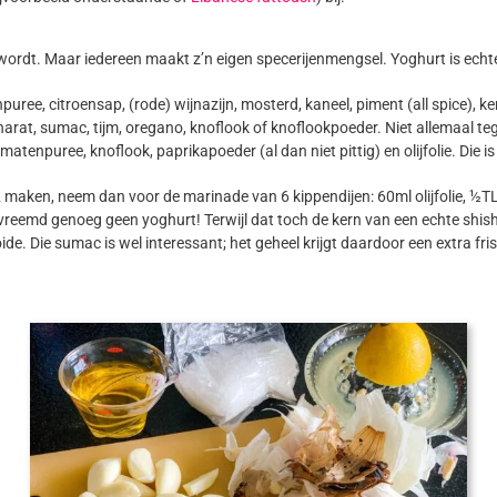
ordt. Maar iedereen maakt z’n eigen specerijenmengsel. Yoghurt is echter
puree, citroensap, (rode) wijnazijn, mosterd, kaneel, piment (all spice),
t, sumac, tijm, oregano, knoflook of knoflookpoeder. Niet allemaal tege
tenpuree, knoflook, paprikapoeder (al dan niet pittig) en olijfolie. Die is 
 maken, neem dan voor de marinade van 6 kippendijen: 60ml olijfolie, ½TL
emd genoeg geen yoghurt! Terwijl dat toch de kern van een echte shish tao
e. Die sumac is wel interessant; het geheel krijgt daardoor een extra fr