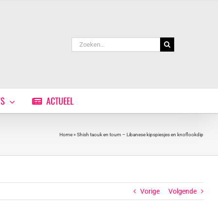
Zoeken
naar:
WS
ACTUEEL
Home
»
Shish taouk en toum – Libanese kipspiesjes en knoflookdip
Vorige
Volgende