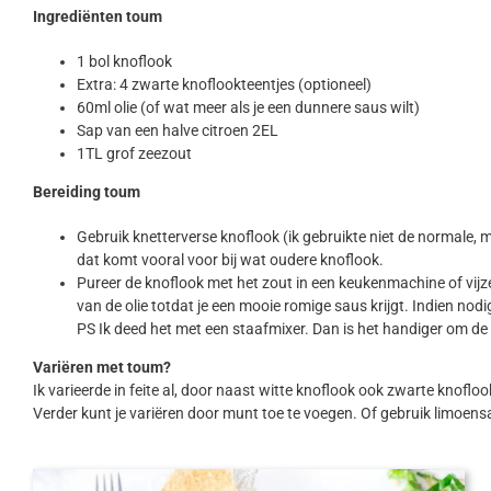
Ingrediënten toum
1 bol knoflook
Extra: 4 zwarte knoflookteentjes (optioneel)
60ml olie (of wat meer als je een dunnere saus wilt)
Sap van een halve citroen 2EL
1TL grof zeezout
Bereiding toum
Gebruik knetterverse knoflook (ik gebruikte niet de normale, m
dat komt vooral voor bij wat oudere knoflook.
Pureer de knoflook met het zout in een keukenmachine of vijzel
van de olie totdat je een mooie romige saus krijgt. Indien nodi
PS Ik deed het met een staafmixer. Dan is het handiger om de o
Variëren met toum?
Ik varieerde in feite al, door naast witte knoflook ook zwarte knofl
Verder kunt je variëren door munt toe te voegen. Of gebruik limoens