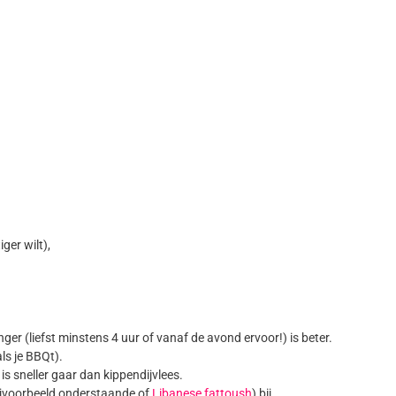
ger wilt),
er (liefst minstens 4 uur of vanaf de avond ervoor!) is beter.
ls je BBQt).
t is sneller gaar dan kippendijvlees.
bijvoorbeeld onderstaande of
Libanese fattoush
) bij.