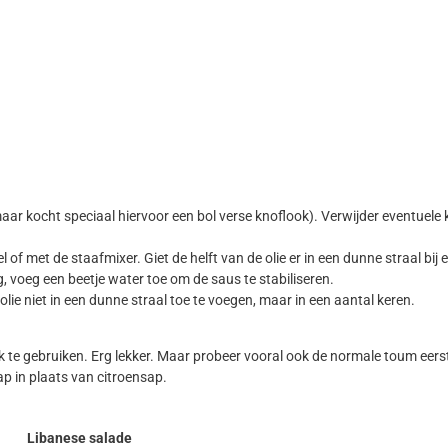
aar kocht speciaal hiervoor een bol verse knoflook). Verwijder eventuele ki
 of met de staafmixer. Giet de helft van de olie er in een dunne straal b
g, voeg een beetje water toe om de saus te stabiliseren.
lie niet in een dunne straal toe te voegen, maar in een aantal keren.
ook te gebruiken. Erg lekker. Maar probeer vooral ook de normale toum eer
ap in plaats van citroensap.
Libanese salade