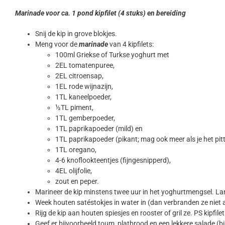
Marinade voor ca. 1 pond kipfilet (4 stuks) en bereiding
Snij de kip in grove blokjes.
Meng voor de
marinade
van 4 kipfilets:
100ml Griekse of Turkse yoghurt met
2EL tomatenpuree,
2EL citroensap,
1EL rode wijnazijn,
1TL kaneelpoeder,
½TL piment,
1TL gemberpoeder,
1TL paprikapoeder (mild) en
1TL paprikapoeder (pikant; mag ook meer als je het pitti
1TL oregano,
4-6 knoflookteentjes (fijngesnipperd),
4EL olijfolie,
zout en peper.
Marineer de kip minstens twee uur in het yoghurtmengsel. Lang
Week houten satéstokjes in water in (dan verbranden ze niet a
Rijg de kip aan houten spiesjes en rooster of gril ze. PS kipfile
Geef er bijvoorbeeld toum, platbrood en een lekkere salade (