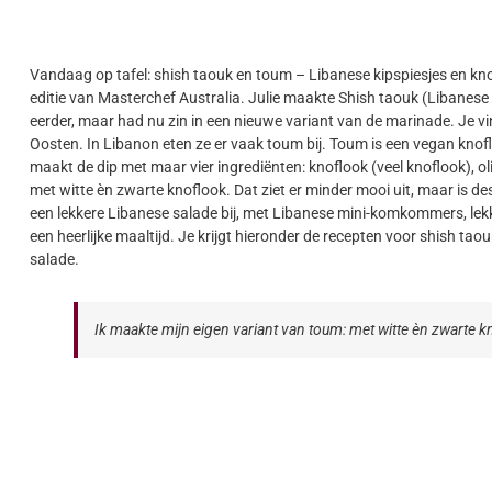
Vandaag op tafel: shish taouk en toum – Libanese kipspiesjes en kn
editie van Masterchef Australia. Julie maakte Shish taouk (Libanese k
eerder, maar had nu zin in een nieuwe variant van de marinade. Je vi
Oosten. In Libanon eten ze er vaak toum bij. Toum is een vegan knofl
maakt de dip met maar vier ingrediënten: knoflook (veel knoflook), ol
met witte èn zwarte knoflook. Dat ziet er minder mooi uit, maar is de
een lekkere Libanese salade bij, met Libanese mini-komkommers, lek
een heerlijke maaltijd. Je krijgt hieronder de recepten voor shish ta
salade.
Ik maakte mijn eigen variant van toum: met witte èn zwarte kn