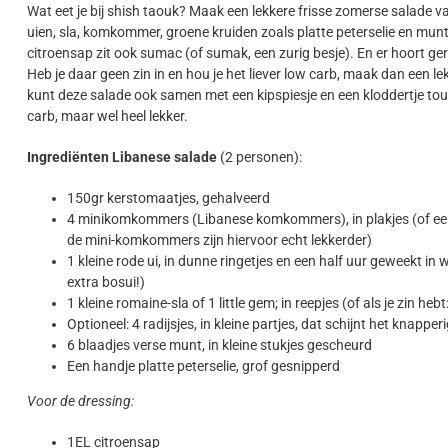
Wat eet je bij shish taouk? Maak een lekkere frisse zomerse salade 
uien, sla, komkommer, groene kruiden zoals platte peterselie en munt,
citroensap zit ook sumac (of sumak, een zurig besje). En er hoort ge
Heb je daar geen zin in en hou je het liever low carb, maak dan een l
kunt deze salade ook samen met een kipspiesje en een kloddertje t
carb, maar wel heel lekker.
Ingrediënten Libanese salade
(2 personen):
150gr kerstomaatjes, gehalveerd
4 minikomkommers (Libanese komkommers), in plakjes (of een
de mini-komkommers zijn hiervoor echt lekkerder)
1 kleine rode ui, in dunne ringetjes en een half uur geweekt i
extra bosui!)
1 kleine romaine-sla of 1 little gem; in reepjes (of als je zin h
Optioneel: 4 radijsjes, in kleine partjes, dat schijnt het knappe
6 blaadjes verse munt, in kleine stukjes gescheurd
Een handje platte peterselie, grof gesnipperd
Voor de dressing:
1EL citroensap