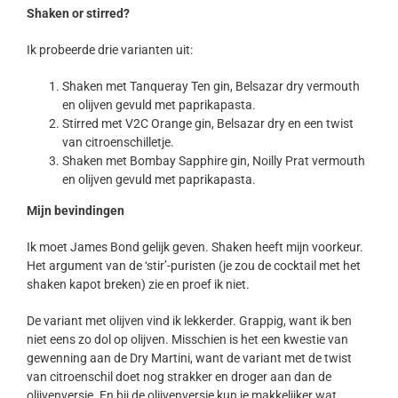
Shaken or stirred?
Ik probeerde drie varianten uit:
Shaken met Tanqueray Ten gin, Belsazar dry vermouth
en olijven gevuld met paprikapasta.
Stirred met V2C Orange gin, Belsazar dry en een twist
van citroenschilletje.
Shaken met Bombay Sapphire gin, Noilly Prat vermouth
en olijven gevuld met paprikapasta.
Mijn bevindingen
Ik moet James Bond gelijk geven. Shaken heeft mijn voorkeur.
Het argument van de ‘stir’-puristen (je zou de cocktail met het
shaken kapot breken) zie en proef ik niet.
De variant met olijven vind ik lekkerder. Grappig, want ik ben
niet eens zo dol op olijven. Misschien is het een kwestie van
gewenning aan de Dry Martini, want de variant met de twist
van citroenschil doet nog strakker en droger aan dan de
olijvenversie. En bij de olijvenversie kun je makkelijker wat