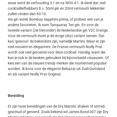
eeuw werd de verhouding 3:1 en na WOII 4:1. Ik denk dat veel
cocktailliefhebbers b.v. 50ml gin en 20ml vermouth lekkerder
zullen vinden dan 60-10.
Als gin werkt Bombay Sapphire prima, of probeer een van je
andere favorieten. Ik nam Tanquaray Ten gin. En voor de
tweede variant (zie hieronder) de Nederlandse gin V2C Orange.
Voor de vermouth moet je de droge (dry) variant nemen. Dat
kan ‘gewoon’ de bekendste zijn, namelijk Martini. Maar er zijn
veel mooiere en elegantere. De Franse vermouth Noilly Prat
wordt ook veel geroemd voor deze cocktail. Handig, want die
kun je ook in de keuken gebruiken bij bijvoorbeeld vissausen. Of
kies een van de nieuwe trendy merken die momenteel populair
worden. Ik koos voor de elegante Belsazar uit Zuid-Duitsland
en als variant Noilly Prat Original.
Bereiding
Er zijn twee bereidingen van de Dry Martini: shaken of stirred,
geschud of geroerd. Zoals bekend wil James Bond 007 zijn Dry