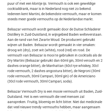
puur of met een klontje ijs. Vermouth is ook een geweldige
cocktaildrank, maar is in Nederland nog niet zo bekend.
Iedereen kent Martini, de bekendste vermouth, maar er komen
steeds meer goede vermouths op de Nederlandse markt.
Belsazar vermouth wordt gemaakt door de Duitse Schladerer
Distillery in Zuid-Duistland, in wijngebied Baden welteverstaan.
Aan de rand van het Zwarte Woud. De producent gebruikt
wijnen uit Baden. Belsazar wordt gemaakt in vier smaken:
droog wit (dry), zoet wit (white), rood (red) en rosé. De
vermouth van Belsazar is mooi te gebruiken in cocktails als de
Dry Martini (Belsazar gebruikt dan 60ml gin, 30ml verouth en 2
dashes orange bitter), de Manhattan (60cl rye whiskey, 30cl
rode vermouth, 2 dashes angostura bitter), de Negroni (30ml
rode vermouth, 30ml Campari, 30ml gin) of de Americiano
(30cl rode vermouth, 30ml Campari, soda).
Belsazar Vermouth Dry is een mooie vermouth uit Baden, Zuid-
Duitsland. Het is een vermouth die veel mensen zal
aanspreken. Fruitig, bloemig en licht bitter. Niet dat medicinale
dat veel nieuwe trendy vermouths hebben, maar aangenaam