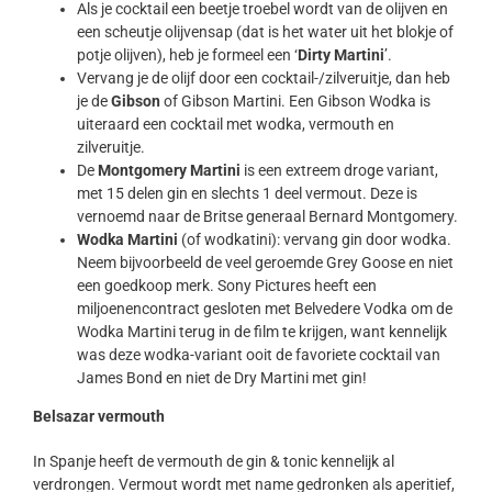
Als je cocktail een beetje troebel wordt van de olijven en
een scheutje olijvensap (dat is het water uit het blokje of
potje olijven), heb je formeel een ‘
Dirty Martini
’.
Vervang je de olijf door een cocktail-/zilveruitje, dan heb
je de
Gibson
of Gibson Martini. Een Gibson Wodka is
uiteraard een cocktail met wodka, vermouth en
zilveruitje.
De
Montgomery Martini
is een extreem droge variant,
met 15 delen gin en slechts 1 deel vermout. Deze is
vernoemd naar de Britse generaal Bernard Montgomery.
Wodka Martini
(of wodkatini): vervang gin door wodka.
Neem bijvoorbeeld de veel geroemde Grey Goose en niet
een goedkoop merk. Sony Pictures heeft een
miljoenencontract gesloten met Belvedere Vodka om de
Wodka Martini terug in de film te krijgen, want kennelijk
was deze wodka-variant ooit de favoriete cocktail van
James Bond en niet de Dry Martini met gin!
Belsazar vermouth
In Spanje heeft de vermouth de gin & tonic kennelijk al
verdrongen. Vermout wordt met name gedronken als aperitief,