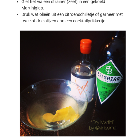
Giet het via een strainer (zeef) in een gekoeld
Martiniglas.
Druk wat olieën uit een citroenschilletje of garneer met
twee of drie olijven aan een cocktailprikkertje.