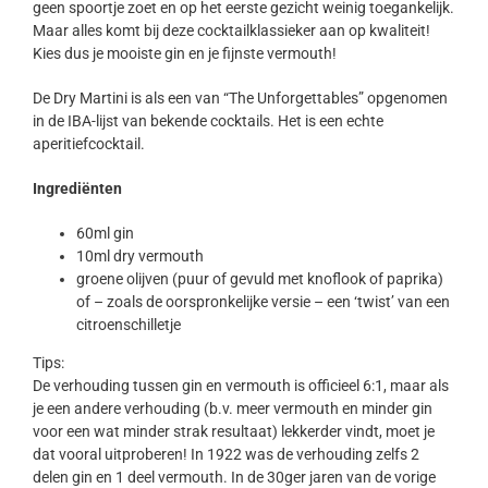
geen spoortje zoet en op het eerste gezicht weinig toegankelijk.
Maar alles komt bij deze cocktailklassieker aan op kwaliteit!
Kies dus je mooiste gin en je fijnste vermouth!
De Dry Martini is als een van “The Unforgettables” opgenomen
in de IBA-lijst van bekende cocktails. Het is een echte
aperitiefcocktail.
Ingrediënten
60ml gin
10ml dry vermouth
groene olijven (puur of gevuld met knoflook of paprika)
of – zoals de oorspronkelijke versie – een ‘twist’ van een
citroenschilletje
Tips:
De verhouding tussen gin en vermouth is officieel 6:1, maar als
je een andere verhouding (b.v. meer vermouth en minder gin
voor een wat minder strak resultaat) lekkerder vindt, moet je
dat vooral uitproberen! In 1922 was de verhouding zelfs 2
delen gin en 1 deel vermouth. In de 30ger jaren van de vorige