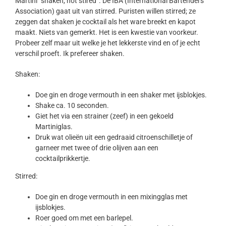
Martini “shaken, not stired”. De IBA (International Bartenders
Association) gaat uit van stirred. Puristen willen stirred; ze
zeggen dat shaken je cocktail als het ware breekt en kapot
maakt. Niets van gemerkt. Het is een kwestie van voorkeur.
Probeer zelf maar uit welke je het lekkerste vind en of je echt
verschil proeft. Ik prefereer shaken.
Shaken:
Doe gin en droge vermouth in een shaker met ijsblokjes.
Shake ca. 10 seconden.
Giet het via een strainer (zeef) in een gekoeld
Martiniglas.
Druk wat olieën uit een gedraaid citroenschilletje of
garneer met twee of drie olijven aan een
cocktailprikkertje.
Stirred:
Doe gin en droge vermouth in een mixingglas met
ijsblokjes.
Roer goed om met een barlepel.