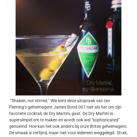
“Shaken, not stirred.” Wie kent deze uitspraak van Ian
Fleming’s geheimagent James Bond 007 niet als het om zijn
favoriete cocktail, de Dry Martini, gaat. De Dry Martini is
supersimpel om te maken en wordt ook wel “sophisticated”
genoemd. Hoe kan het ook anders bij onze Britse geheimagent.
De smaak is verfijnd, maar niet voor iedereen weggelegd. Strak,