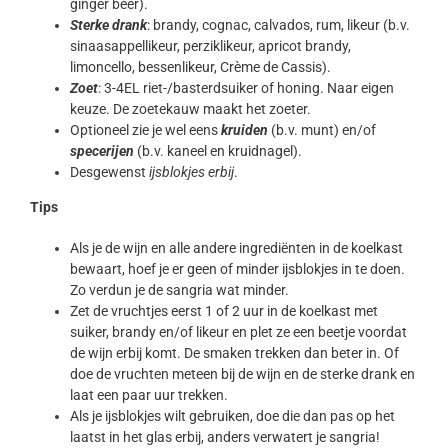
ginger beer).
Sterke drank
: brandy, cognac, calvados, rum, likeur (b.v.
sinaasappellikeur, perziklikeur, apricot brandy,
limoncello, bessenlikeur, Crème de Cassis).
Zoet
: 3-4EL riet-/basterdsuiker of honing. Naar eigen
keuze. De zoetekauw maakt het zoeter.
Optioneel zie je wel eens
kruiden
(b.v. munt) en/of
specerijen
(b.v. kaneel en kruidnagel).
Desgewenst
ijsblokjes erbij
.
Tips
Als je de wijn en alle andere ingrediënten in de koelkast
bewaart, hoef je er geen of minder ijsblokjes in te doen.
Zo verdun je de sangria wat minder.
Zet de vruchtjes eerst 1 of 2 uur in de koelkast met
suiker, brandy en/of likeur en plet ze een beetje voordat
de wijn erbij komt. De smaken trekken dan beter in. Of
doe de vruchten meteen bij de wijn en de sterke drank en
laat een paar uur trekken.
Als je ijsblokjes wilt gebruiken, doe die dan pas op het
laatst in het glas erbij, anders verwatert je sangria!