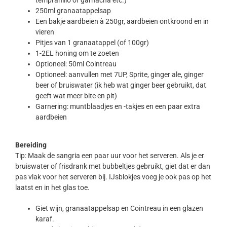
tempranillo of garnacha etc.)
250ml granaatappelsap
Een bakje aardbeien à 250gr, aardbeien ontkroond en in
vieren
Pitjes van 1 granaatappel (of 100gr)
1-2EL honing om te zoeten
Optioneel: 50ml Cointreau
Optioneel: aanvullen met 7UP, Sprite, ginger ale, ginger
beer of bruiswater (ik heb wat ginger beer gebruikt, dat
geeft wat meer bite en pit)
Garnering: muntblaadjes en -takjes en een paar extra
aardbeien
Bereiding
Tip: Maak de sangria een paar uur voor het serveren. Als je er
bruiswater of frisdrank met bubbeltjes gebruikt, giet dat er dan
pas vlak voor het serveren bij. IJsblokjes voeg je ook pas op het
laatst en in het glas toe.
Giet wijn, granaatappelsap en Cointreau in een glazen
karaf.