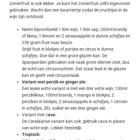
zomerfruit is ook lekker. Je kunt het zomerfruit zelfs ingevroren
gebruiken. Wacht dan een kwartiertje zodat de vruchtjes in de
wijn zijn ontdooid.
Neem bijvoorbeeld 1 liter wijn, 1 liter sap, 200ml brandy
of likeur, 1 limoen en 2 sinaasappels in dunne schijfjes en
250 gram fruit naar keuze.
Snijd fruit in blokjes of partjes en citrus in dunne
schijfjes. Doe dat in een grote glazen kan. De
Spanjaarden gebruiken ook vaak grote slierten zest, dus
de schil van citrusvruchten. Dat staat leuk in de glazen
kan en geeft veel citrussmaak.
Variant met perzik en ginger ale:
Een leuke witte variant is met een liter witte wijn, 100ml
perziklikeur, 100ml brandy, 1 mango in blokjes, 2
perziken in blokjes, 2 sinaasappels in schijfjes, 1 citroen
in schijfjes, 3EL suiker en een liter ginger ale.
Variant met c
ava:
De Catalaanse variant kan ook: gebruik cava in plaats
van witte wijn. Lekker feestelijk.
Tropisch: