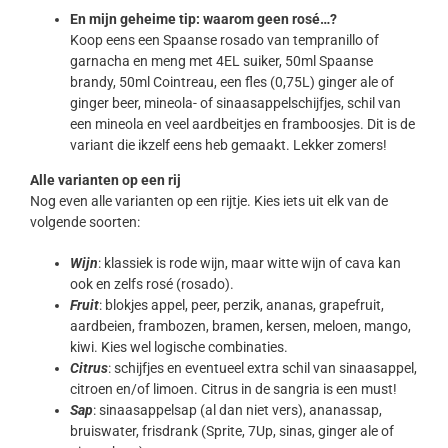
En mijn geheime tip: waarom geen rosé…?
Koop eens een Spaanse rosado van tempranillo of
garnacha en meng met 4EL suiker, 50ml Spaanse
brandy, 50ml Cointreau, een fles (0,75L) ginger ale of
ginger beer, mineola- of sinaasappelschijfjes, schil van
een mineola en veel aardbeitjes en framboosjes. Dit is de
variant die ikzelf eens heb gemaakt. Lekker zomers!
Alle varianten op een rij
Nog even alle varianten op een rijtje. Kies iets uit elk van de
volgende soorten:
Wijn
: klassiek is rode wijn, maar witte wijn of cava kan
ook en zelfs rosé (rosado).
Fruit
: blokjes appel, peer, perzik, ananas, grapefruit,
aardbeien, frambozen, bramen, kersen, meloen, mango,
kiwi. Kies wel logische combinaties.
Citrus
: schijfjes en eventueel extra schil van sinaasappel,
citroen en/of limoen. Citrus in de sangria is een must!
Sap
: sinaasappelsap (al dan niet vers), ananassap,
bruiswater, frisdrank (Sprite, 7Up, sinas, ginger ale of