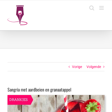
Ga
naar
inhoud
Vorige
Volgende
Sangria met aardbeien en granaatappel