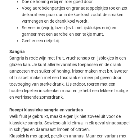
Doe de honing erbij en roer goed door.
Voeg aardbeienpartjes en granaatappelpitjes toe en zet
de karaf een paar uur in de koelkast zodat de smaken
vermengen en de drank koel wordt.
Serveer in (wijn)glazen (evt. met ijsblokjes erin) en
garneer met een aardbei en een takje munt.
Geef er een rietje bij.
Sangria
Sangria is rode wijn met fruit, vruchtensap en ijsblokjes in een
glazen kan. Je kunt allerlei variaties toepassen en de drank
aanzoeten met suiker of honing, frisser maken met bruiswater
of friszoet maken met een frisdrank en meer pit geven door
toevoeging van sterke drank. IJs erdoor, roeren met een
houten lepel en inschenken maar en je hebt een lekkere fruitige
en verfrissende zomerdrank.
Recept klassieke sangria en variaties
Welk fruit je gebruikt, maakt eigenlijk niet zoveel uit voor de
klassieke sangria. Sowieso altijd citrus, in elk geval sinaasappel
in schijfjes en daarnaast limoen of citroen.
Klassiek is met appel, perzik en ananas. Maar een variant met