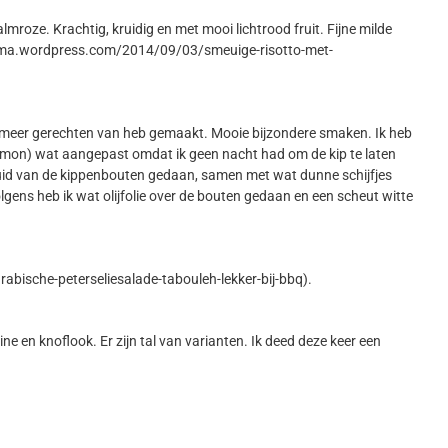
oze. Krachtig, kruidig en met mooi lichtrood fruit. Fijne milde
inissima.wordpress.com/2014/09/03/smeuige-risotto-met-
wel meer gerechten van heb gemaakt. Mooie bijzondere smaken. Ik heb
lemon) wat aangepast omdat ik geen nacht had om de kip te laten
e huid van de kippenbouten gedaan, samen met wat dunne schijfjes
olgens heb ik wat olijfolie over de bouten gedaan en een scheut witte
rabische-peterseliesalade-tabouleh-lekker-bij-bbq).
 en knoflook. Er zijn tal van varianten. Ik deed deze keer een