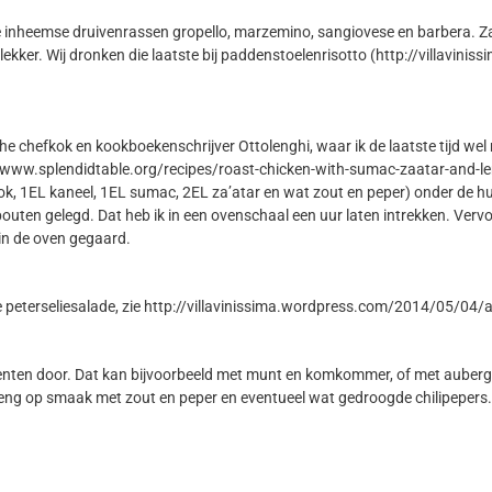
nheemse druivenrassen gropello, marzemino, sangiovese en barbera. Zalmr
 lekker. Wij dronken die laatste bij paddenstoelenrisotto (http://villav
che chefkok en kookboekenschrijver Ottolenghi, waar ik de laatste tijd 
tp://www.splendidtable.org/recipes/roast-chicken-with-sumac-zaatar-and-
oflook, 1EL kaneel, 1EL sumac, 2EL za’atar en wat zout en peper) onder d
e bouten gelegd. Dat heb ik in een ovenschaal een uur laten intrekken. Verv
 in de oven gegaard.
e peterseliesalade, zie http://villavinissima.wordpress.com/2014/05/04/a
oenten door. Dat kan bijvoorbeeld met munt en komkommer, of met aubergine
reng op smaak met zout en peper en eventueel wat gedroogde chilipepers.