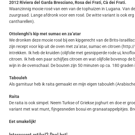
2012 Riviera del Garda Bresciano, Rosa dei Frati, Cà dei Frati.
Waanzinnig mooie rosé van een van de tophuizen in Lugana. Van de i
zuurgraad. Lange afdronk voor een rosé. De witte variant is ook erg
cantharellen).
Ottolenghi’s kip met sumac en za’atar
We dronken deze mooie rosé bij een kipgerecht van de Brits-Israëlis
zijn recept voor kip uit de oven met za’atar, sumac en citroen (ht
intrekken. Ik heb de kruiden (olijfolie met gesnipperde rode ui, kn
citroen. Ik heb een paar schijfjes citroen en wat olijfolie bovenop d
wijn in de ovenschaal. De bouten zijn 50 minuten op ca. 180 graden
Tabouleh
Als garnituur heb ik raita gemaakt en mijn eigen tabouleh (Arabisch
Raita
De raita is ook simpel. Neem Turkse of Griekse joghurt en doe er gr
variant met wat munt, fijngesneden bosui en granaatappelpitjes. B
Eet smakelijk!
Interessant artikel? Deel het!