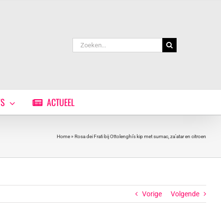
Zoeken
naar:
WS
ACTUEEL
Home
»
Rosa dei Frati bij Ottolenghi’s kip met sumac, za’atar en citroen
Vorige
Volgende