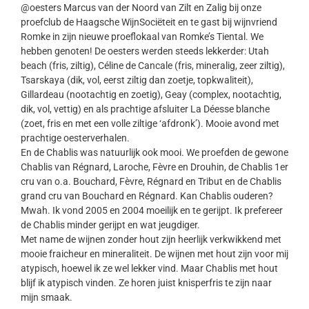
@oesters Marcus van der Noord van Zilt en Zalig bij onze
proefclub de Haagsche WijnSociëteit en te gast bij wijnvriend
Romke in zijn nieuwe proeflokaal van Romke’s Tiental. We
hebben genoten! De oesters werden steeds lekkerder: Utah
beach (fris, ziltig), Céline de Cancale (fris, mineralig, zeer ziltig),
Tsarskaya (dik, vol, eerst ziltig dan zoetje, topkwaliteit),
Gillardeau (nootachtig en zoetig), Geay (complex, nootachtig,
dik, vol, vettig) en als prachtige afsluiter La Déesse blanche
(zoet, fris en met een volle ziltige ‘afdronk’). Mooie avond met
prachtige oesterverhalen.
En de Chablis was natuurlijk ook mooi. We proefden de gewone
Chablis van Régnard, Laroche, Fèvre en Drouhin, de Chablis 1er
cru van o.a. Bouchard, Fèvre, Régnard en Tribut en de Chablis
grand cru van Bouchard en Régnard. Kan Chablis ouderen?
Mwah. Ik vond 2005 en 2004 moeilijk en te gerijpt. Ik prefereer
de Chablis minder gerijpt en wat jeugdiger.
Met name de wijnen zonder hout zijn heerlijk verkwikkend met
mooie fraicheur en mineraliteit. De wijnen met hout zijn voor mij
atypisch, hoewel ik ze wel lekker vind. Maar Chablis met hout
blijf ik atypisch vinden. Ze horen juist knisperfris te zijn naar
mijn smaak.