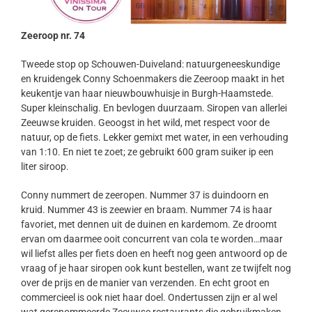
Zeeroop nr. 74
Tweede stop op Schouwen-Duiveland: natuurgeneeskundige
en kruidengek Conny Schoenmakers die Zeeroop maakt in het
keukentje van haar nieuwbouwhuisje in Burgh-Haamstede.
Super kleinschalig. En bevlogen duurzaam. Siropen van allerlei
Zeeuwse kruiden. Geoogst in het wild, met respect voor de
natuur, op de fiets. Lekker gemixt met water, in een verhouding
van 1:10. En niet te zoet; ze gebruikt 600 gram suiker ip een
liter siroop.
Conny nummert de zeeropen. Nummer 37 is duindoorn en
kruid. Nummer 43 is zeewier en braam. Nummer 74 is haar
favoriet, met dennen uit de duinen en kardemom. Ze droomt
ervan om daarmee ooit concurrent van cola te worden…maar
wil liefst alles per fiets doen en heeft nog geen antwoord op de
vraag of je haar siropen ook kunt bestellen, want ze twijfelt nog
over de prijs en de manier van verzenden. En echt groot en
commercieel is ook niet haar doel. Ondertussen zijn er al wel