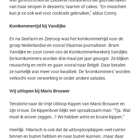
wat gerenommeerde Zeeuwse restaurants die gebruikmaken
van haar siropen in desserts, taarten of cakes. “En misschien
kun je ze ook wel voor cocktails gebruiken,” aldus Conny.
Komkommertijd bij Vandijke
En na Seafarm en Zeeroop was het komkommertijd voor de
groep Nederlandse en vooral Vlaamse journalisten. Bram
Vandijke en zoon tonen ons de Komkommerkwekerij Vandijke.
De komkommers worden drie maal per jaar geoogst. Ze blijken
reusachtig en recht en gaan vooral naar België. Daar betalen
ze namelijk wat meer voor kwaliteit. De ‘kromkommers’ worden
verkocht voor verwerking in onder andere salades.
Vrij uitlopen bij Mario Brouwer
Tenslotte naar de Vrije Uitloop Kippen van Mario Brouwer en
zijn vrouw. De kippenboer blijkt een spraakzaam man: “Tja. Wat
moet ik erover zeggen…? We hebben witte en bruine kippen.”
Heerlijk. Hilarisch is ook dat de uitlooploopkippen veel ruimte
binnen en buiten hebben en naar buiten kunnen…maar daar