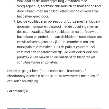
Wok daarna de koolreepjes nog 2 minuten mee.
Voeg sojasaus, zoetzure chilisaus en de maïs toe en roer
door elkaar. Voeg nu de kipfiletreepjes toe en verwarm
het geheel goed door.
Leg de koolbladeren op een bord. Vul ze met het kippen-
groentenmengsel en bestrooi met de bosuiringetjes en
de sesamzaadjes. Rol de koolbladeren nu op. Vouw de
bovenkant en onderkant van de bladeren naar elkaar toe
en wikkel vervolgens de zijkanten eromheen om een
mooi pakketje te maken. Prik de pakketjes eventueel
vast met een cocktailprikkertje. Je kunt ook er ook een
puntzakje van maken en die vullen of de bladeren als
schuitjes vullen en zo laten.
Dranktip
: ginger beer (non-alcoholische frisdrank) of
chardonnay of chenin blanc uit de nieuwe wereld met geen of
een korte houtrijping.
Eet smakelijk!