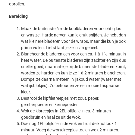
oprollen.
Bereiding
Maak de buitenste 6 rode koolbladeren voorzichtig los
en was ze. Harde nerven kun je eruit snijden. Je hebt dan
wat kleinere bladeren voor de wraps, maar die kun je ook
prima vullen. Liefst laat je ze in z’n geheel.
Blancheer de bladeren een voor een ca. 1 à 1 ½ minuut in
heet water. De buitenste bladeren zijn zachter en zijn dus
sneller goed, naarmate je bij de binnenste bladeren komt,
worden ze harden en kun je ze 1 à 2 minuten blancheren.
Dompel ze daarna meteen in ijskoud water (water met
wat ijsblokjes). Zo behouden ze een mooie frispaarse
kleur.
Bestrooi de kipfiletreepjes met zout, peper,
gemberpoeder en kerriepoeder.
Wok de kipreepjes in 2EL olijfolie in ca. 3 minuten
goudbruin en haal ze uit de wok.
Doe nog 1EL olijfolie in de wok en fruit de knoflook 1
minuut. Voeg de wortelreepjes toe en wok 2 minuten.