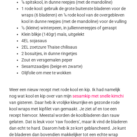
¼ spitskool, in dunne reepjes (met de mandoline)
1 rode kool: gebruik de grote buitenste bladeren voor de
wraps (6 bladeren) en ¼ rode kool van de overgebleven
kool in dunne reepjes (met de mandoline) voor de vulling
½ (kleine) winterpeen, in julliennereepjes of geraspt
Klein blikje (140gr) maïs, uitgelekt
4EL sojasaus
2EL zoetzure Thaise chilisaus
2 bosuitjes, in dunne ringetjes
Zout en versgemalen peper
Sesamzaadjes (beige en zwarte)
Olijfolie om mee te wokken
Weer een nieuw recept met rode kool en kip. Ik had namelijk
nog wat kool en kip over van mijn
sesamkip met snelle kimchi
van gisteren. Daar heb ik vrolijke kleurrijke en gezonde rode
kool wraps met kipfilet van gemaakt. Je ziet af en toe een
recept hiervoor. Meestal worden de koolbladeren dan rauw
gelaten. Dat is leuk voor ‘raw fooders’, maar ik vind de bladeren
dan echt te hard. Daarom heb ik ze kort geblancheerd. Je kunt
de bladeren dan bovendien makkelijker tot een echte wrap