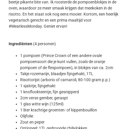
beetje pikante bite van. Ik roosterde de pompoenblokjes in de
oven, waardoor ze meer smaak krijgen dat meekoken in de
risotto. En het staat ook nog eens mooier. Kortom, een heerlijk
vegetarisch gerecht en een prima maaltijd voor
#MeatlessMonday. Geniet ervan!
Ingrediënten
(4 personen)
1 pompoen (Prince Crown of een andere ovale
pompoensoort die je kunt vullen, zoals de oranje
pompoen of de flespompoen), in blokjes van ca. 2cm
Takje rozemarijn, blaadjes fijngehakt, 1TL
Risottorijst (arborio of carnaroli, 80-100 gram p.p.)
1 sjalotje, fijngehakt
1 knoflookteentje, fijn gesnipperd
2cm verse gember, geraspt
1 glas witte wijn (125ml)
1 liter krachtige groenten- of kippenbouillon
Olijfolie
Zout en peper
Optioneel: 1TL gedroogde chilivlokken