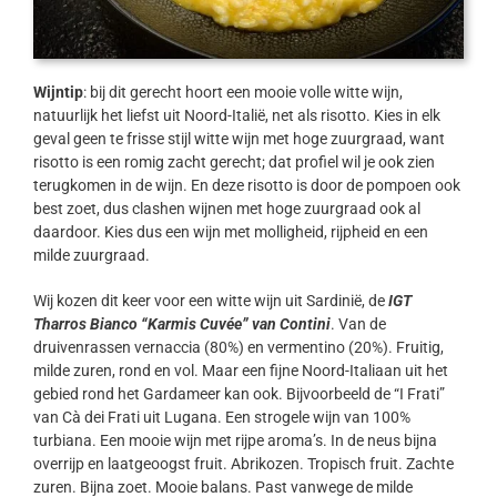
Wijntip
: bij dit gerecht hoort een mooie volle witte wijn,
natuurlijk het liefst uit Noord-Italië, net als risotto. Kies in elk
geval geen te frisse stijl witte wijn met hoge zuurgraad, want
risotto is een romig zacht gerecht; dat profiel wil je ook zien
terugkomen in de wijn. En deze risotto is door de pompoen ook
best zoet, dus clashen wijnen met hoge zuurgraad ook al
daardoor. Kies dus een wijn met molligheid, rijpheid en een
milde zuurgraad.
Wij kozen dit keer voor een witte wijn uit Sardinië, de
IGT
Tharros Bianco “Karmis Cuvée” van Contini
. Van de
druivenrassen vernaccia (80%) en vermentino (20%). Fruitig,
milde zuren, rond en vol. Maar een fijne Noord-Italiaan uit het
gebied rond het Gardameer kan ook. Bijvoorbeeld de “I Frati”
van Cà dei Frati uit Lugana. Een strogele wijn van 100%
turbiana. Een mooie wijn met rijpe aroma’s. In de neus bijna
overrijp en laatgeoogst fruit. Abrikozen. Tropisch fruit. Zachte
zuren. Bijna zoet. Mooie balans. Past vanwege de milde