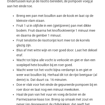
Ondertussen kun je de risotto bereiden; de pompoen voeg je
aan het einde toe.
Breng een pan met bouillon aan de kook en laat op de
kleinste vlam staan.
Fruit 1 ui in olijfolie in een (gietijzeren) pan met dikke
bodem. Fruit daarna het knoflookteentje 1 minuut mee
en daarna de gember 1 minuut.
Fruit tenslotte de risottorijst kort mee tot de korrels
glazig zijn.
Blus af met witte wijn en roer goed door. Laat het deksel
eraf.
Wacht tot bijna alle vocht is verkookt en giet er dan een
soeplepel hete bouillon bij en roer goed.
Wacht weer tot het vocht bijna verdampt is en giet er
weer wat bouillon bij. Herhaal dit tot de rijst beetgaar (al
dente) is. Dat duurt ca. 16 minuten.
Doe er vlak voor het einde de gepureerde pompoen bij en
roer door en laat nog een minuut meekoken.
Haal de pan van het vuur en voeg de boter en de
Parmezaanse kaas toe. Breng op smaak met zout en
peper (en desgewenst de chilivlokken; dat geeft het