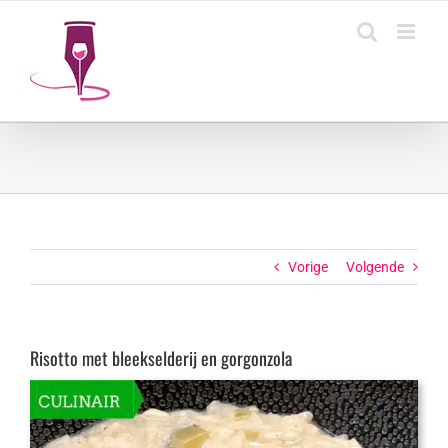
Ga
naar
inhoud
Vorige
Volgende
Risotto met bleekselderij en gorgonzola