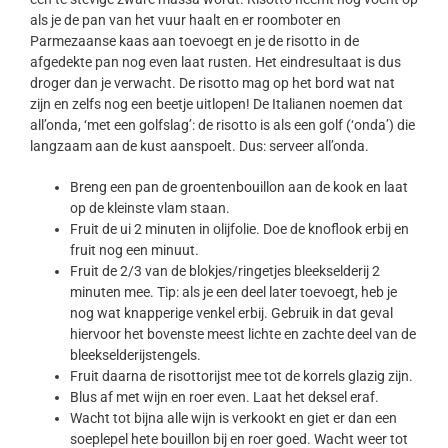
als je de pan van het vuur haalt en er roomboter en
Parmezaanse kaas aan toevoegt en je de risotto in de
afgedekte pan nog even laat rusten. Het eindresultaat is dus
droger dan je verwacht. De risotto mag op het bord wat nat
zijn en zelfs nog een beetje uitlopen! De Italianen noemen dat
all’onda, ‘met een golfslag’: de risotto is als een golf (‘onda’) die
langzaam aan de kust aanspoelt. Dus: serveer all’onda.
Breng een pan de groentenbouillon aan de kook en laat
op de kleinste vlam staan.
Fruit de ui 2 minuten in olijfolie. Doe de knoflook erbij en
fruit nog een minuut.
Fruit de 2/3 van de blokjes/ringetjes bleekselderij 2
minuten mee. Tip: als je een deel later toevoegt, heb je
nog wat knapperige venkel erbij. Gebruik in dat geval
hiervoor het bovenste meest lichte en zachte deel van de
bleekselderijstengels.
Fruit daarna de risottorijst mee tot de korrels glazig zijn.
Blus af met wijn en roer even. Laat het deksel eraf.
Wacht tot bijna alle wijn is verkookt en giet er dan een
soeplepel hete bouillon bij en roer goed. Wacht weer tot