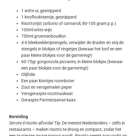
1 witte ui, gesnipperd
1 knoflookteentje, gesnipperd
Risottorijst (arborio of carnaroli, 80-100 gram p.p.)
100ml witte wijn
750ml groentenbouillon
4-6 bleekselderijstengels, verwijder de draden en snij de
stengels in blokjes of ringetjes (bewaar het loof en een
paar kleine blokjes voor de garnering!)
60-75gr gorgonzola piccante, in kleine blokjes (bewaar
een paar blokjes voor de garnering!)
Olijfolie
Een paar klontjes roomboter
Zout en versgemalen peper
Versgeraspte nootmuskaat
Geraspte Parmezaanse kaas
Bereiding
Servire il risotto all’onda!
Tip: De meeste Nederlanders – zelfs in
restaurants – maken risotto te droog en compact, zodat het
een te stevige zware massa wordt. Risotto neemt nog vocht op