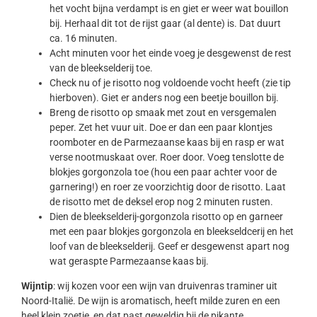
het vocht bijna verdampt is en giet er weer wat bouillon
bij. Herhaal dit tot de rijst gaar (al dente) is. Dat duurt
ca. 16 minuten.
Acht minuten voor het einde voeg je desgewenst de rest
van de bleekselderij toe.
Check nu of je risotto nog voldoende vocht heeft (zie tip
hierboven). Giet er anders nog een beetje bouillon bij.
Breng de risotto op smaak met zout en versgemalen
peper. Zet het vuur uit. Doe er dan een paar klontjes
roomboter en de Parmezaanse kaas bij en rasp er wat
verse nootmuskaat over. Roer door. Voeg tenslotte de
blokjes gorgonzola toe (hou een paar achter voor de
garnering!) en roer ze voorzichtig door de risotto. Laat
de risotto met de deksel erop nog 2 minuten rusten.
Dien de bleekselderij-gorgonzola risotto op en garneer
met een paar blokjes gorgonzola en bleekseldcerij en het
loof van de bleekselderij. Geef er desgewenst apart nog
wat geraspte Parmezaanse kaas bij.
Wijntip
: wij kozen voor een wijn van druivenras traminer uit
Noord-Italië. De wijn is aromatisch, heeft milde zuren en een
heel klein zoetje, en dat past geweldig bij de pikante