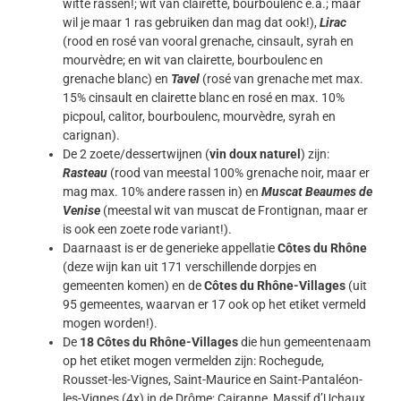
witte rassen!; wit van clairette, bourboulenc e.a.; maar
wil je maar 1 ras gebruiken dan mag dat ook!),
Lirac
(rood en rosé van vooral grenache, cinsault, syrah en
mourvèdre; en wit van clairette, bourboulenc en
grenache blanc) en
Tavel
(rosé van grenache met max.
15% cinsault en clairette blanc en rosé en max. 10%
picpoul, calitor, bourboulenc, mourvèdre, syrah en
carignan).
De 2 zoete/dessertwijnen (
vin doux naturel
) zijn:
Rasteau
(rood van meestal 100% grenache noir, maar er
mag max. 10% andere rassen in) en
Muscat Beaumes de
Venise
(meestal wit van muscat de Frontignan, maar er
is ook een zoete rode variant!).
Daarnaast is er de generieke appellatie
Côtes du Rhône
(deze wijn kan uit 171 verschillende dorpjes en
gemeenten komen) en de
Côtes du Rhône-Villages
(uit
95 gemeentes, waarvan er 17 ook op het etiket vermeld
mogen worden!).
De
18 Côtes du Rhône-Villages
die hun gemeentenaam
op het etiket mogen vermelden zijn: Rochegude,
Rousset-les-Vignes, Saint-Maurice en Saint-Pantaléon-
les-Vignes (4x) in de Drôme; Cairanne, Massif d’Uchaux,