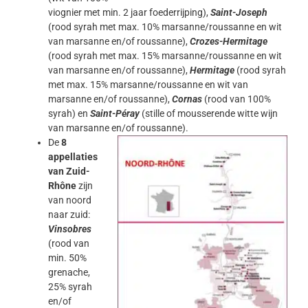
viognier met min. 2 jaar foederrijping),
Saint-Joseph
(rood syrah met max. 10% marsanne/roussanne en wit
van marsanne en/of roussanne),
Crozes-Hermitage
(rood syrah met max. 15% marsanne/roussanne en wit
van marsanne en/of roussanne),
Hermitage
(rood syrah
met max. 15% marsanne/roussanne en wit van
marsanne en/of roussanne),
Cornas
(rood van 100%
syrah) en
Saint-Péray
(stille of mousserende witte wijn
van marsanne en/of roussanne).
De
8
appellaties
van Zuid-
Rhône
zijn
van noord
naar zuid:
Vinsobres
(rood van
min. 50%
grenache,
25% syrah
en/of