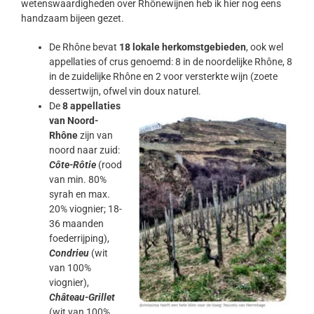
wetenswaardigheden over Rhônewijnen heb ik hier nog eens
handzaam bijeen gezet.
De Rhône bevat
18 lokale herkomstgebieden
, ook wel
appellaties of crus genoemd: 8 in de noordelijke Rhône, 8
in de zuidelijke Rhône en 2 voor versterkte wijn (zoete
dessertwijn, ofwel vin doux naturel.
De
8 appellaties
van Noord-
Rhône
zijn van
noord naar zuid:
Côte-Rôtie
(rood
van min. 80%
syrah en max.
20% viognier; 18-
36 maanden
foederrijping),
Condrieu
(wit
van 100%
viognier),
Château-Grillet
(wit van 100%