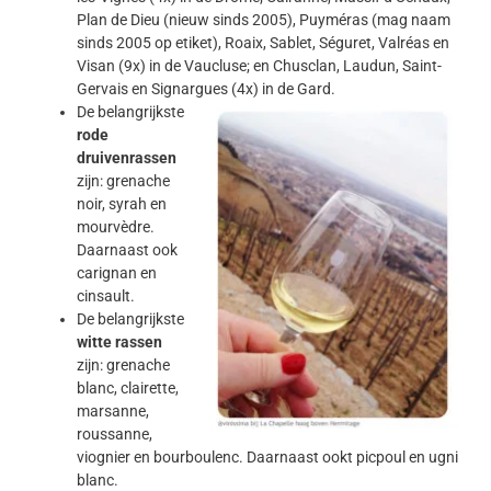
Plan de Dieu (nieuw sinds 2005), Puyméras (mag naam
sinds 2005 op etiket), Roaix, Sablet, Séguret, Valréas en
Visan (9x) in de Vaucluse; en Chusclan, Laudun, Saint-
Gervais en Signargues (4x) in de Gard.
De belangrijkste
rode
druivenrassen
zijn: grenache
noir, syrah en
mourvèdre.
Daarnaast ook
carignan en
cinsault.
De belangrijkste
witte rassen
zijn: grenache
blanc, clairette,
marsanne,
roussanne,
viognier en bourboulenc. Daarnaast ookt picpoul en ugni
blanc.