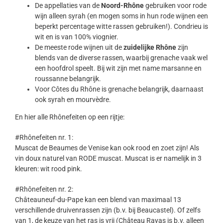
De appellaties van de
Noord-Rhône
gebruiken voor rode
wijn alleen syrah (en mogen soms in hun rode wijnen een
beperkt percentage witte rassen gebruiken!). Condrieu is
wit en is van 100% viognier.
De meeste rode wijnen uit de
zuidelijke Rhône
zijn
blends van de diverse rassen, waarbij grenache vaak wel
een hoofdrol speelt. Bij wit zijn met name marsanne en
roussanne belangrijk.
Voor Côtes du Rhône is grenache belangrijk, daarnaast
ook syrah en mourvèdre.
En hier alle Rhônefeiten op een rijtje:
#Rhônefeiten nr. 1:
Muscat de Beaumes de Venise kan ook rood en zoet zijn! Als
vin doux naturel van RODE muscat. Muscat is er namelijk in 3
kleuren: wit rood pink.
#Rhônefeiten nr. 2:
Châteauneuf-du-Pape kan een blend van maximaal 13
verschillende druivenrassen zijn (b.v. bij Beaucastel). Of zelfs
van 1, de keuze van het ras is vrij (Château Rayas is b.v. alleen