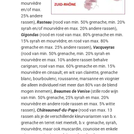
mourvèdre
en/of max.
25% andere
rassen),
Rasteau
(rood van min. 50% grenache, min. 20%
syrah en/of mourvèdre en max. 20% andere rassen),
Gigondas
(rood en rosé van max. 80% grenache en min.
15% syrah en mourvèdre; en rosé van max. 80%
grenache en max. 25% andere rassen),
Vacqueyras
(rood van min. 50% grenache, min. 20% syrah en
mourvèdre en max. 10% andere rassen behalve
carignan; rosé van max. 60% grenache en min. 15%
mourvèdre en cinsault; en wit van clairette, grenache
blanc, bourboulenc, roussanne, marsanne en viognier
die alleen individueel niet meer dan 80% van de blend
mogen innemen),
Beaumes de Venise
(stille rode wijn
van min. 50% grenache, 25% syrah en max. 20%
mourvèdre en andere rode rassen en max. 5% witte
rassen),
Châteauneuf-du-Pape
(rood van max. 13
rassen als je de verschillende kleurvarianten van b.v.
grenache en terret niet meetelt, b.v. grenache, syrah,
mourvèdre, maar ook muscardin, counoise en enkele