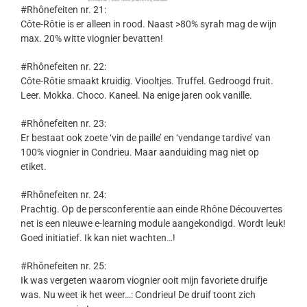
#Rhônefeiten nr. 21:
Côte-Rôtie is er alleen in rood. Naast >80% syrah mag de wijn
max. 20% witte viognier bevatten!
#Rhônefeiten nr. 22:
Côte-Rôtie smaakt kruidig. Viooltjes. Truffel. Gedroogd fruit.
Leer. Mokka. Choco. Kaneel. Na enige jaren ook vanille.
#Rhônefeiten nr. 23:
Er bestaat ook zoete ‘vin de paille’ en ‘vendange tardive’ van
100% viognier in Condrieu. Maar aanduiding mag niet op
etiket.
#Rhônefeiten nr. 24:
Prachtig. Op de persconferentie aan einde Rhône Découvertes
net is een nieuwe e-learning module aangekondigd. Wordt leuk!
Goed initiatief. Ik kan niet wachten…!
#Rhônefeiten nr. 25:
Ik was vergeten waarom viognier ooit mijn favoriete druifje
was. Nu weet ik het weer…: Condrieu! De druif toont zich