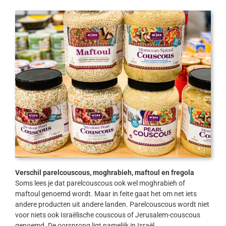
Verschil parelcouscous, moghrabieh, maftoul en fregola
Soms lees je dat parelcouscous ook wel moghrabieh of
maftoul genoemd wordt. Maar in feite gaat het om net iets
andere producten uit andere landen. Parelcouscous wordt niet
voor niets ook Israëlische couscous of Jerusalem-couscous
genoemd. De oorsprong ligt namelijk in Israël.