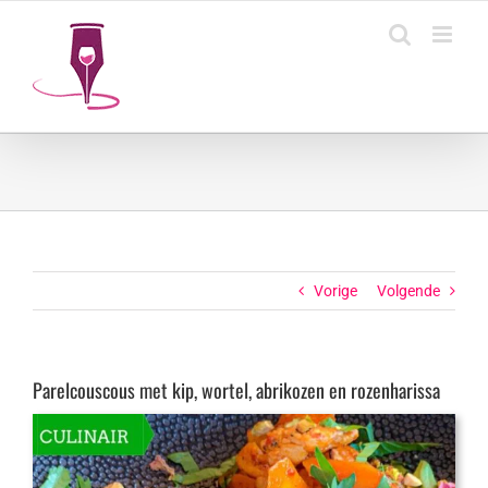
Ga
naar
inhoud
Vorige
Volgende
Parelcouscous met kip, wortel, abrikozen en rozenharissa