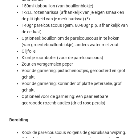
150ml kipbouillon (van bouillonblokje)
1-2EL rozenharissa (afhankelijk van je eigen smaak en
de pittigheid van je merk harissa) (*)
140gr parelcouscous (gem. 60-80gr p.p. afhankelijk van
de eetlust)
Optioneel: bouillon om de parelcouscous in te koken
(van groentebouillonblokje), anders water met zout
Olijfolie
Klontje roomboter (voor de parelcouscous)
Zout en versgemalen peper
Voor de garnering: pistachenootjes, geroosterd en grof
gehakt
Voor de garnering: koriander of platte peterselie, grof
gehakt
Optioneel voor de garnering: een paar eetbare
gedroogde rozenblaadjes (dried rose petals)
Bereiding
Kook de parelcouscous volgens de gebruiksaanwijzing.