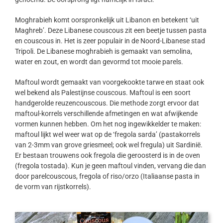
Moghrabieh komt oorspronkelijk uit Libanon en betekent ‘uit
Maghreb’. Deze Libanese couscous zit een beetje tussen pasta
en couscous in. Het is zeer populair in de Noord-Libanese stad
Tripoli. De Libanese moghrabieh is gemaakt van semolina,
water en zout, en wordt dan gevormd tot mooie parels.
Maftoul wordt gemaakt van voorgekookte tarwe en staat ook
wel bekend als Palestijnse couscous. Maftoul is een soort
handgerolde reuzencouscous. Die methode zorgt ervoor dat
maftoul-korrels verschillende afmetingen en wat afwijkende
vormen kunnen hebben. Om het nog ingewikkelder te maken:
maftoul lijkt wel weer wat op de ‘fregola sarda’ (pastakorrels
van 2-3mm van grove griesmeel; ook wel fregula) uit Sardinië.
Er bestaan trouwens ook fregola die geroosterd is in de oven
(fregola tostada). Kun je geen maftoul vinden, vervang die dan
door parelcouscous, fregola of riso/orzo (Italiaanse pasta in
de vorm van rijstkorrels).