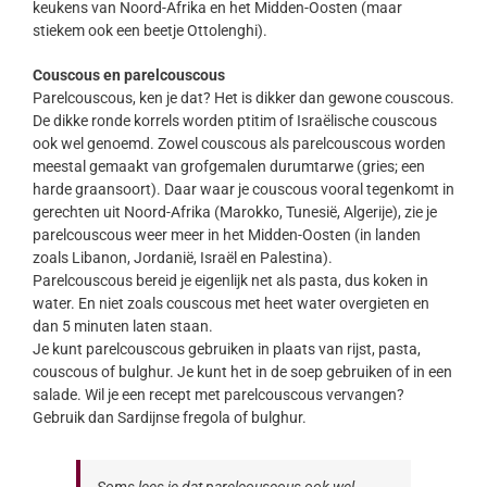
keukens van Noord-Afrika en het Midden-Oosten (maar
stiekem ook een beetje Ottolenghi).
Couscous en parelcouscous
Parelcouscous, ken je dat? Het is dikker dan gewone couscous.
De dikke ronde korrels worden ptitim of Israëlische couscous
ook wel genoemd. Zowel couscous als parelcouscous worden
meestal gemaakt van grofgemalen durumtarwe (gries; een
harde graansoort). Daar waar je couscous vooral tegenkomt in
gerechten uit Noord-Afrika (Marokko, Tunesië, Algerije), zie je
parelcouscous weer meer in het Midden-Oosten (in landen
zoals Libanon, Jordanië, Israël en Palestina).
Parelcouscous bereid je eigenlijk net als pasta, dus koken in
water. En niet zoals couscous met heet water overgieten en
dan 5 minuten laten staan.
Je kunt parelcouscous gebruiken in plaats van rijst, pasta,
couscous of bulghur. Je kunt het in de soep gebruiken of in een
salade. Wil je een recept met parelcouscous vervangen?
Gebruik dan Sardijnse fregola of bulghur.