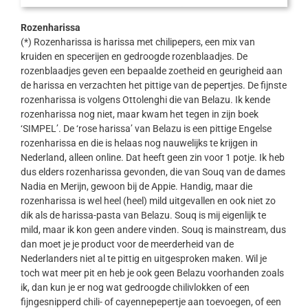
Rozenharissa
(*) Rozenharissa is harissa met chilipepers, een mix van
kruiden en specerijen en gedroogde rozenblaadjes. De
rozenblaadjes geven een bepaalde zoetheid en geurigheid aan
de harissa en verzachten het pittige van de pepertjes. De fijnste
rozenharissa is volgens Ottolenghi die van Belazu. Ik kende
rozenharissa nog niet, maar kwam het tegen in zijn boek
‘SIMPEL’. De ‘rose harissa’ van Belazu is een pittige Engelse
rozenharissa en die is helaas nog nauwelijks te krijgen in
Nederland, alleen online. Dat heeft geen zin voor 1 potje. Ik heb
dus elders rozenharissa gevonden, die van Souq van de dames
Nadia en Merijn, gewoon bij de Appie. Handig, maar die
rozenharissa is wel heel (heel) mild uitgevallen en ook niet zo
dik als de harissa-pasta van Belazu. Souq is mij eigenlijk te
mild, maar ik kon geen andere vinden. Souq is mainstream, dus
dan moet je je product voor de meerderheid van de
Nederlanders niet al te pittig en uitgesproken maken. Wil je
toch wat meer pit en heb je ook geen Belazu voorhanden zoals
ik, dan kun je er nog wat gedroogde chilivlokken of een
fijngesnipperd chili- of cayennepepertje aan toevoegen, of een