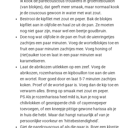
Ik kook de parelcouscous trouwens in groentebouillon
(van blokjes), dat geeft meer smaak, maar normaal kook
je de couscous gewoon in water met wat zout.
Bestrooi de kipfilet met zout en peper. Bak de blokjes
kipfilet aan in olijfolie en haal ze uit de pan. Ze moeten
nog niet gaar zijn, maar wel een beetje goudbruin.
Doe nog wat olijfolie in de pan en fruit de uienringetjes
zachtjes een paar minuten. Voeg de wortelblokjes toe en
fruit een paar minuten zachtjes mee. Voeg honing of
(riet)suiker toe en laat in een paar minuten wat
karameliseren.
Laat de abrikozen uitlekken op een zeef. Voeg de
abrikozen, rozenharissa en kipbouillon toe aan de uien
en wortel. Roer goed door en laat 5-7 minuten zachtjes
koken. Proef of de wortel gaar is. Voeg dan de kip toe en
verwarm alles. Breng op smaak met zout en peper.
PS Als je rozenharissa heel mild is, kun je nog wat
chilivlokken of gesnipperde chili- of cayennepeper
toevoegen, of een kneepje pittige gewone harissa als je
in huis die hebt. Maar dat hangt natuurlijk af van je
persoonlijke voorkeur en ‘hittebestendigheid’.
Giet de parelcouscous af als die gaar is. Roer een klontje