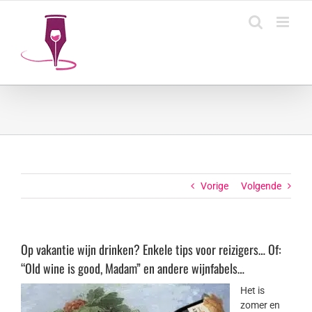
Ga
naar
inhoud
Vorige
Volgende
Op vakantie wijn drinken? Enkele tips voor reizigers… Of:
“Old wine is good, Madam” en andere wijnfabels…
Het is
zomer en