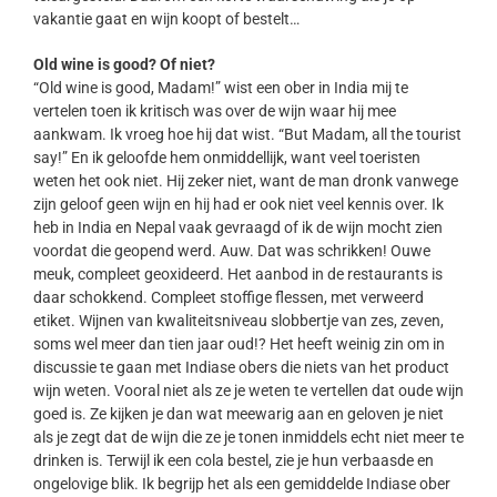
vakantie gaat en wijn koopt of bestelt…
Old wine is good? Of niet?
“Old wine is good, Madam!” wist een ober in India mij te
vertelen toen ik kritisch was over de wijn waar hij mee
aankwam. Ik vroeg hoe hij dat wist. “But Madam, all the tourist
say!” En ik geloofde hem onmiddellijk, want veel toeristen
weten het ook niet. Hij zeker niet, want de man dronk vanwege
zijn geloof geen wijn en hij had er ook niet veel kennis over. Ik
heb in India en Nepal vaak gevraagd of ik de wijn mocht zien
voordat die geopend werd. Auw. Dat was schrikken! Ouwe
meuk, compleet geoxideerd. Het aanbod in de restaurants is
daar schokkend. Compleet stoffige flessen, met verweerd
etiket. Wijnen van kwaliteitsniveau slobbertje van zes, zeven,
soms wel meer dan tien jaar oud!? Het heeft weinig zin om in
discussie te gaan met Indiase obers die niets van het product
wijn weten. Vooral niet als ze je weten te vertellen dat oude wijn
goed is. Ze kijken je dan wat meewarig aan en geloven je niet
als je zegt dat de wijn die ze je tonen inmiddels echt niet meer te
drinken is. Terwijl ik een cola bestel, zie je hun verbaasde en
ongelovige blik. Ik begrijp het als een gemiddelde Indiase ober