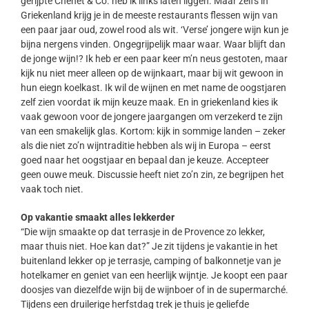
gerijpte Chenet & Co. heb ik links laten liggen. Maar zelfs in
Griekenland krijg je in de meeste restaurants flessen wijn van
een paar jaar oud, zowel rood als wit. ‘Verse’ jongere wijn kun je
bijna nergens vinden. Ongegrijpelijk maar waar. Waar blijft dan
de jonge wijn!? Ik heb er een paar keer m’n neus gestoten, maar
kijk nu niet meer alleen op de wijnkaart, maar bij wit gewoon in
hun eiegn koelkast. Ik wil de wijnen en met name de oogstjaren
zelf zien voordat ik mijn keuze maak. En in griekenland kies ik
vaak gewoon voor de jongere jaargangen om verzekerd te zijn
van een smakelijk glas. Kortom: kijk in sommige landen – zeker
als die niet zo’n wijntraditie hebben als wij in Europa – eerst
goed naar het oogstjaar en bepaal dan je keuze. Accepteer
geen ouwe meuk. Discussie heeft niet zo’n zin, ze begrijpen het
vaak toch niet.
Op vakantie smaakt alles lekkerder
“Die wijn smaakte op dat terrasje in de Provence zo lekker,
maar thuis niet. Hoe kan dat?” Je zit tijdens je vakantie in het
buitenland lekker op je terrasje, camping of balkonnetje van je
hotelkamer en geniet van een heerlijk wijntje. Je koopt een paar
doosjes van diezelfde wijn bij de wijnboer of in de supermarché.
Tijdens een druilerige herfstdag trek je thuis je geliefde