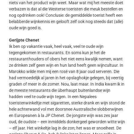
niets van het product wijn weet. Maar wat mij het meeste doet
verbazen is dat al die Westerse toeristen die meuk bestellen en
nog opdrinken ook! Conclusie: de gemiddelde toerist heeft een
belabberde wijnkennis en gelooft zelf ook nog steeds dat (alle)
oude wijn goed is.
Gerijpte Chenet
Ik ben op vakantie vaak, heel vaak, veel te oude wijn
tegengekomen in restaurants. En soms kun je het de
restauranthouders of obers het niet eens kwalijk nemen, want
ze drinken zelf geen wijn en hun land heeft geen wijncultuur. In
Marokko wilde men mij een rosé van 8 jaar oud serveren. Die
had vermoedelijk al jaren in het opslaghokje gelegen, bij veertig
graden of meer in de zomer. Nou, laat maar. In India kwam ik in
de meeste restaurants die überhaupt buitenlandse wijn
hadden veel te oude wijn tegen. In een Nepalees
toeristenwinkeltje met sigaretten, sterke drank en wijn stond de
hele achterwand vol met doorsnee Australische slobberwijnen
en Europeanen à la JP Chenet. De jongste wijn was zes jaar
oud, de oudste – een inmiddels donkergeel geworden witte wijn
– elf jaar. Het winkeltje lag in de zon; het was er snoeiheet. De