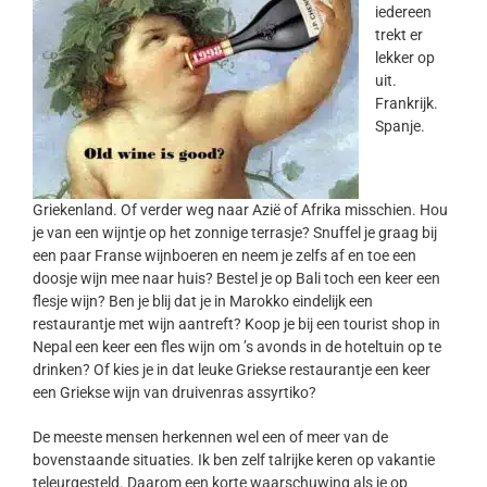
iedereen
trekt er
lekker op
uit.
Frankrijk.
Spanje.
Griekenland. Of verder weg naar Azië of Afrika misschien. Hou
je van een wijntje op het zonnige terrasje? Snuffel je graag bij
een paar Franse wijnboeren en neem je zelfs af en toe een
doosje wijn mee naar huis? Bestel je op Bali toch een keer een
flesje wijn? Ben je blij dat je in Marokko eindelijk een
restaurantje met wijn aantreft? Koop je bij een tourist shop in
Nepal een keer een fles wijn om ’s avonds in de hoteltuin op te
drinken? Of kies je in dat leuke Griekse restaurantje een keer
een Griekse wijn van druivenras assyrtiko?
De meeste mensen herkennen wel een of meer van de
bovenstaande situaties. Ik ben zelf talrijke keren op vakantie
teleurgesteld. Daarom een korte waarschuwing als je op