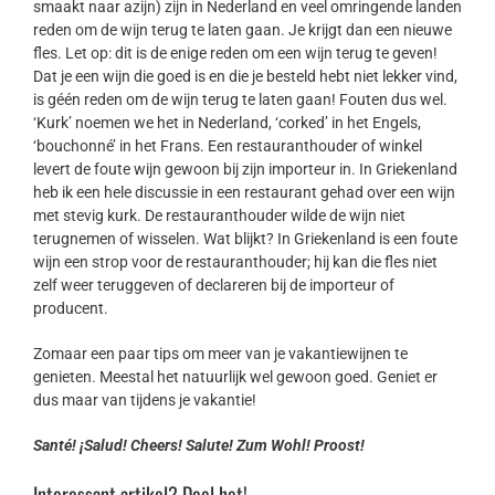
smaakt naar azijn) zijn in Nederland en veel omringende landen
reden om de wijn terug te laten gaan. Je krijgt dan een nieuwe
fles. Let op: dit is de enige reden om een wijn terug te geven!
Dat je een wijn die goed is en die je besteld hebt niet lekker vind,
is géén reden om de wijn terug te laten gaan! Fouten dus wel.
‘Kurk’ noemen we het in Nederland, ‘corked’ in het Engels,
‘bouchonné’ in het Frans. Een restauranthouder of winkel
levert de foute wijn gewoon bij zijn importeur in. In Griekenland
heb ik een hele discussie in een restaurant gehad over een wijn
met stevig kurk. De restauranthouder wilde de wijn niet
terugnemen of wisselen. Wat blijkt? In Griekenland is een foute
wijn een strop voor de restauranthouder; hij kan die fles niet
zelf weer teruggeven of declareren bij de importeur of
producent.
Zomaar een paar tips om meer van je vakantiewijnen te
genieten. Meestal het natuurlijk wel gewoon goed. Geniet er
dus maar van tijdens je vakantie!
Santé! ¡Salud! Cheers! Salute! Zum Wohl! Proost!
Interessant artikel? Deel het!