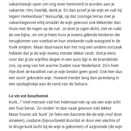
vakantiewijn open om nog even herinnerd te worden aan je
vakantie. Hm, heerlijk, denk je. En dan proef je de wijn en valt hij
tegen! Herkenbaar? Natuurlijk, op dat zonnige terras met je
vakantiegevoel erbij smáákt de wijn gewoon ook lekkerder dan
thuis met de regen op de ruit. Je doet je ogen dicht, ziet en ruikt
de zee bijna…en om je heen hoor je ineens gillende kinderen die
terugkomen van voetbal en hun stinkende vuile wasgoed in de
hoek smijten. Maar daarnaast kan het nog een andere oorzaak
hebben dat je de wijn ineens minder lekker vindt. Stel je eens
voor dat jij als wijnfles dagen in een auto ligt in de brandende
zon, op weg van het warme Zuiden naar Nederland. Zo’n heet
ritje doet de kwaliteit van je wijn beslist geen goed. Ook hier dus
een soort gekookte wijn. Hoewel minder lang dan jarenlang in
een opslaghokje aan de rand van de Sahara.
Le vin est bouchonné
Kurk…? Veel mensen valt het helemaal niet op als een wijn echt
een fout bevat. Ze vinden ‘m dan vaak gewoon niet lekker.
Maar fouten als ‘kurk’ (in feite een bacterie die de wijn muf doet
smaken), oxidatie (bijvoorbeeld doordat er door een slechte of
te droge kurk lucht bij de wijn is gekomen) of azijnsteek (de wijn