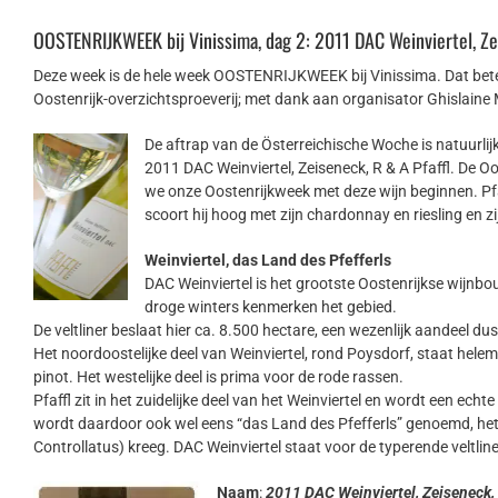
OOSTENRIJKWEEK bij Vinissima, dag 2: 2011 DAC Weinviertel, Zei
Deze week is de hele week OOSTENRIJKWEEK bij Vinissima. Dat betek
Oostenrijk-overzichtsproeverij; met dank aan organisator Ghislain
De aftrap van de Österreichische Woche is natuurlijk 
2011 DAC Weinviertel, Zeiseneck, R & A Pfaffl. De Oo
we onze Oostenrijkweek met deze wijn beginnen. Pfaff
scoort hij hoog met zijn chardonnay en riesling en z
Weinviertel, das Land des Pfefferls
DAC Weinviertel is het grootste Oostenrijkse wijnb
droge winters kenmerken het gebied.
De veltliner beslaat hier ca. 8.500 hectare, een wezenlijk aandeel dus 
Het noordoostelijke deel van Weinviertel, rond Poysdorf, staat helem
pinot. Het westelijke deel is prima voor de rode rassen.
Pfaffl zit in het zuidelijke deel van het Weinviertel en wordt een echt
wordt daardoor ook wel eens “das Land des Pfefferls” genoemd, het 
Controllatus) kreeg. DAC Weinviertel staat voor de typerende veltliner
Naam
:
2011 DAC Weinviertel, Zeiseneck, 