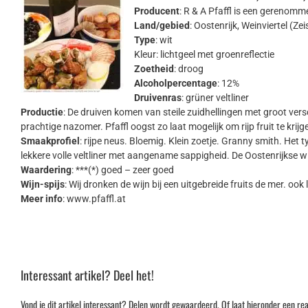
Producent
: R & A Pfaffl is een gerenomme
Land/gebied
: Oostenrijk, Weinviertel (Ze
Type
: wit
Kleur: lichtgeel met groenreflectie
Zoetheid
: droog
Alcoholpercentage
: 12%
Druivenras
: grüner veltliner
Productie
: De druiven komen van steile zuidhellingen met groot ve
prachtige nazomer. Pfaffl oogst zo laat mogelijk om rijp fruit te krij
Smaakprofiel
: rijpe neus. Bloemig. Klein zoetje. Granny smith. Het
lekkere volle veltliner met aangename sappigheid. De Oostenrijkse wi
Waardering
: ***(*) goed – zeer goed
Wijn-spijs
: Wij dronken de wijn bij een uitgebreide fruits de mer. ook 
Meer info
: www.pfaffl.at
Interessant artikel? Deel het!
Vond je dit artikel interessant? Delen wordt gewaardeerd. Of laat hieronder een rea