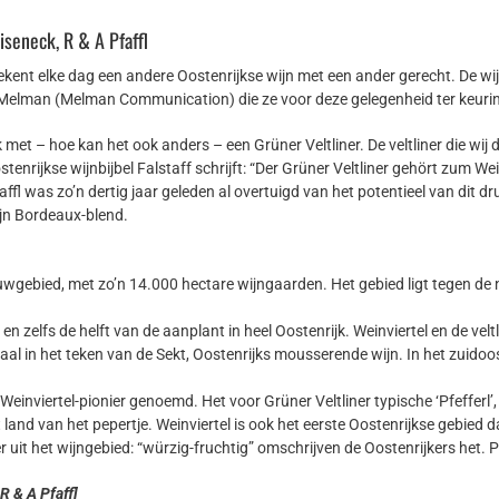
seneck, R & A Pfaffl
ent elke dag een andere Oostenrijkse wijn met een ander gerecht. De wi
e Melman (Melman Communication) die ze voor deze gelegenheid ter keuri
met – hoe kan het ook anders – een Grüner Veltliner. De veltliner die wij 
stenrijkse wijnbijbel Falstaff schrijft: “Der Grüner Veltliner gehört zum 
l was zo’n dertig jaar geleden al overtuigd van het potentieel van dit dru
ijn Bordeaux-blend.
ouwgebied, met zo’n 14.000 hectare wijngaarden. Het gebied ligt tegen 
en zelfs de helft van de aanplant in heel Oostenrijk. Weinviertel en de veltl
aal in het teken van de Sekt, Oostenrijks mousserende wijn. In het zuidoos
e Weinviertel-pionier genoemd. Het voor Grüner Veltliner typische ‘Pfefferl’,
land van het pepertje. Weinviertel is ook het eerste Oostenrijkse gebied
 uit het wijngebied: “würzig-fruchtig” omschrijven de Oostenrijkers het. Pit
R & A Pfaffl