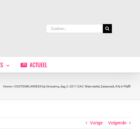
Zoeken
naar:
WS
ACTUEEL
Home
»
OOSTENRIJKWEEK bij Vinissima, dag 2: 2011 DAC Weinviertel, Zeiseneck, R & A Pfaffl
Vorige
Volgende