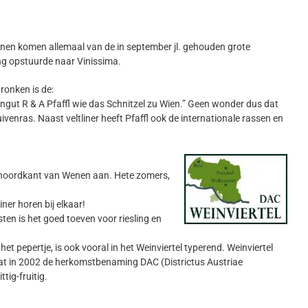
jnen komen allemaal van de in september jl. gehouden grote
ng opstuurde naar Vinissima.
dronken is de:
Weingut R & A Pfaffl wie das Schnitzel zu Wien.” Geen wonder dus dat
ivenras. Naast veltliner heeft Pfaffl ook de internationale rassen en
de noordkant van Wenen aan. Hete zomers,
iner horen bij elkaar!
ten is het goed toeven voor riesling en
 het pepertje, is ook vooral in het Weinviertel typerend. Weinviertel
 dat in 2002 de herkomstbenaming DAC (Districtus Austriae
tig-fruitig.