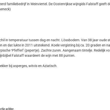
erd familiebedrijf in Weinviertel. De Oostenrijkse wijngids Falstaff geeft 
iseneck)
rschil in temperatuur tussen dag en nacht. Lössbodem. Van 38 jaar oude 
gen en dat lukte in 2011 uitstekend. Koele vergisting bij ca. 20 graden en 
 typische ‘Pfefferl’ (pepertje). Zachte zuren. Aangenaam tintelje. Redelij
jnbijbel Falstaff waardeert de wijn met 88 punten.
lekker bij asperges, witvis en Aziatisch.
ctie achter.