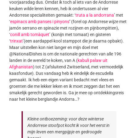
voorjaarsdag dus. Omdat ik toch al iets van de Andorrese
keuken wilde leren kennen, heb ik ondertussen al vier
Andorrese specialiteiten gemaakt: ‘
truta a la andorrana
’ met
‘
espinacs amb panses i pinyons
’
(forel op Andorrese wijze met
jamón serrano en spinazie met rozijnen en pijnbompitten),
‘
conill amb tomàquet
’ (konijn met tomaat) en gisteren
‘
trinxat
’(een aardappel-kool stamppot die je daarna opbakt).
Maar uitstellen kon niet langer en mijn doel met
@NationalDishes is om de nationale gerechten van alle 196
landen in de wereld te koken, van A (
kabuli palaw uit
Afghanistan
) tot Z (afsluitend Zwitserland, met vermoedelijk
kaasfondue). Dus vandaag heb ik eindelijk de escudella
gemaakt. Ik heb een eigen variant bedacht met vlees en
groenten die me lekker leken en ik moet zeggen dat het een
smakelijk gerecht geworden is. Ga je mee op ontdekkingsreis
naar het kleine berglandje Andorra…?
Kleine ontboezeming: voor deze winterse
Andorrese stoofpot kocht ik voor het eerst in
mijn leven een mergpijpje en gedroogde