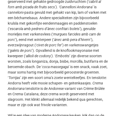
geserveerd met gehakte gedroogde zuidvruchten (‘
cabrit al
forn amb picada de fruits secs’
).
‘Cannelloni Andorana’
is
canneloni-pasta gevuld met gehakt van kip, lam of varken met
een béchamelsaus
.
Andere specialiteiten zijn bijvoorbeeld
krulsla met gekonfijte eendenmaagjes en paddenstoelen
(‘
escarola amb pedrers d’ànec confitat i bolets
’), gevulde
morieljes met varkensvlees (‘
murgues farcides amb carn de
porc
’), eend met winterpeer (‘
ànec amb pera d’hivern
’),
everzwijnragout (‘
civet de porc fer
’) en varkenswangetjes
(
‘galets de porc
’). Opvallend is de knoflookmayonaise met
kweepeer (‘
allioli de codony’).
‘
Embotits
’ zijn diverse soorten
worsten, zoals longaniza, donja, bisbe, morcilla, butifarra en de
beroemde obach. De ‘
coca massegaga
’ is een snack, vaak zoet,
maar soms hartig met bijvoorbeeld geroosterde groenten.
‘
Torrijas
’ zijn een soort oma’s zoete wentelteefjes. En tenslotte:
Andorra heeft vele mooie schapen- en geitenkaasjes.
Crema
Andorrana
tenslotte is de Andorese variant van Crème Brûlée
en Crema Catalana; deze crema wordt geserveerd met
slagroom. Het klinkt allemaal redelijk bekend qua gerechten,
maar er zijn ook wat frivole varianten.
Wil je een idee van moderne Andorrese keuken, kijk dan op de