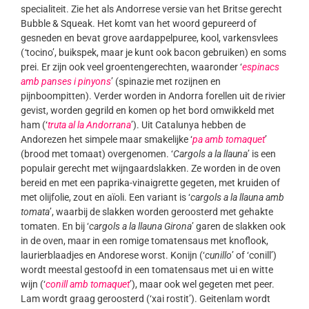
specialiteit. Zie het als Andorrese versie van het Britse gerecht
Bubble & Squeak. Het komt van het woord gepureerd of
gesneden en bevat grove aardappelpuree, kool, varkensvlees
(
‘
tocino’, buikspek, maar je kunt ook bacon gebruiken) en soms
prei. Er zijn ook veel groentengerechten, waaronder ‘
espinacs
amb panses i pinyons
’ (spinazie met rozijnen en
pijnboompitten). Verder worden in Andorra forellen uit de rivier
gevist, worden gegrild en komen op het bord omwikkeld met
ham (‘
truta al la Andorrana
’). Uit Catalunya hebben de
Andorezen het simpele maar smakelijke ‘
pa amb tomaquet
’
(brood met tomaat) overgenomen. ‘
Cargols a la llauna
’ is een
populair gerecht met wijngaardslakken. Ze worden in de oven
bereid en met een paprika-vinaigrette gegeten, met kruiden of
met olijfolie, zout en aïoli. Een variant is ‘
cargols a la llauna amb
tomata
’, waarbij de slakken worden geroosterd met gehakte
tomaten. En bij ‘
cargols a la llauna Girona
’ garen de slakken ook
in de oven, maar in een romige tomatensaus met knoflook,
laurierblaadjes en Andorese worst. Konijn (‘
cunillo
’ of ‘conill’)
wordt meestal gestoofd in een tomatensaus met ui en witte
wijn (‘
conill amb tomaquet
’), maar ook wel gegeten met peer.
Lam wordt graag geroosterd (‘xai rostit’). Geitenlam wordt