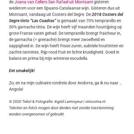
de
Joana van Cellers San Rafael uit Montsant
gisteren
wederom voor een Spaans-Catalaanse wijn. Gisteren dus uit
Montsant, vandaag uit Costers del Segre. De
2018 Costers del
Segre tinto “Las Cuadras”
is gemaakt van 70% tempranillo en
30% garnache tinta. De wijn heeft vijf maanden houtrijping op
grote Franse vaten gehad. De tempranillo brengt fraicheur in,
de garnacha (= grenache) brengt meer zwoelheid en
sappigheid in. De wijn heeft frisse zuren, subtiele houttinten en
zachte tannines. Rijp rood fruit en lichte kruidigheid. Goed in
balans en prima bij mijn winterse escudella.
Eet smakelijk!
Zo, en na mijn culinaire rondreis door Andorra, ga ik nu naar …
Angola!
© 2020 Tekst & Fotografie: Ingrid Larmoyeur | vinissima.nl.
Teksten en foto’s mogen door derden niet zonder toestemming
worden overgenomen of gebruikt.