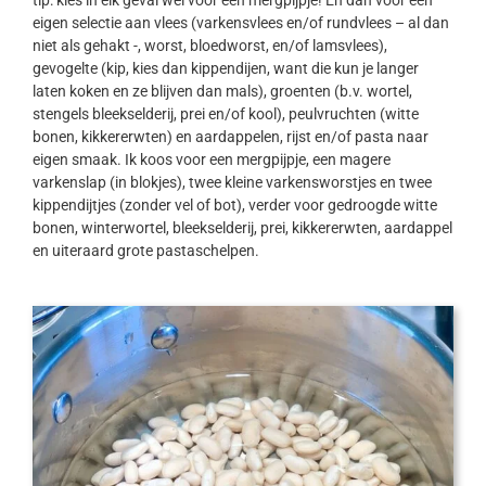
tip: kies in elk geval wel voor een mergpijpje! En dan voor een
eigen selectie aan vlees (varkensvlees en/of rundvlees – al dan
niet als gehakt -, worst, bloedworst, en/of lamsvlees),
gevogelte (kip, kies dan kippendijen, want die kun je langer
laten koken en ze blijven dan mals), groenten (b.v. wortel,
stengels bleekselderij, prei en/of kool), peulvruchten (witte
bonen, kikkererwten) en aardappelen, rijst en/of pasta naar
eigen smaak. Ik koos voor een mergpijpje, een magere
varkenslap (in blokjes), twee kleine varkensworstjes en twee
kippendijtjes (zonder vel of bot), verder voor gedroogde witte
bonen, winterwortel, bleekselderij, prei, kikkererwten, aardappel
en uiteraard grote pastaschelpen.