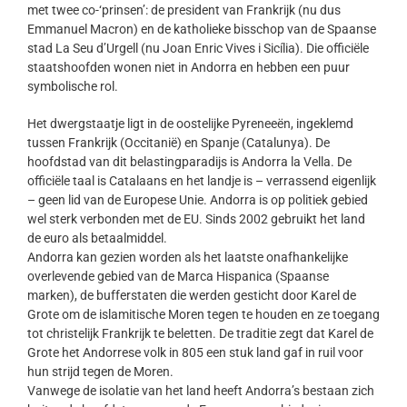
met twee co-‘prinsen’: de president van Frankrijk (nu dus
Emmanuel Macron) en de katholieke bisschop van de Spaanse
stad La Seu d’Urgell (nu Joan Enric Vives i Sicília). Die officiële
staatshoofden wonen niet in Andorra en hebben een puur
symbolische rol.
Het dwergstaatje ligt in de oostelijke Pyreneeën, ingeklemd
tussen Frankrijk (Occitanië) en Spanje (Catalunya). De
hoofdstad van dit belastingparadijs is Andorra la Vella. De
officiële taal is Catalaans en het landje is – verrassend eigenlijk
– geen lid van de Europese Unie. Andorra is op politiek gebied
wel sterk verbonden met de EU. Sinds 2002 gebruikt het land
de euro als betaalmiddel.
Andorra kan gezien worden als het laatste onafhankelijke
overlevende gebied van de Marca Hispanica (Spaanse
marken), de bufferstaten die werden gesticht door Karel de
Grote om de islamitische Moren tegen te houden en ze toegang
tot christelijk Frankrijk te beletten. De traditie zegt dat Karel de
Grote het Andorrese volk in 805 een stuk land gaf in ruil voor
hun strijd tegen de Moren.
Vanwege de isolatie van het land heeft Andorra’s bestaan zich