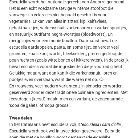
Escudella wordt het nationale gerecht van Andorra genoemd.
Het is een echt voedzame stevige winterse stoofpot die
vanwege z’n vele vlees niet bepaald geschikt is voor
vegetariërs. Er kan van alles in zitten: kip, kalfsvlees,
gehaktballetjes, varkenssnuit, varkensoren en varkenspootjes,
en natuurlijk butifarra negra-worstjes (bloedworst). En
mergpijpjes voor een mooie bouillon. Daarnaast bevat de
escudella aardappelen, pasta, en soms rijst, en verder veel
groenten, zoals kool, wortel, bleekselderij, prei en gedroogde
peulvruchten (zoals witte bonen of kikkererwten). In de praktijk
bevat escudella vooral die ingrediënten die je voorradig hebt.
Gelukkig maar, want dan kan ik die varkenssnuit, -oren en –
pootjes even overslaan, want die waren net op. 😉
En trouwens, veel modern varianten zijn simpeler en worden
geserveerd zonder deze traditionele culinaire ingrediënten. Met
feestdagen (kerst!) maakt men een variant, de zogenaamde
‘sopa de galets’ of ‘sopa grossa’.
Twee delen
In het Catalaans heet escudella voluit ‘
escudella i carn d’olla
’.
Escudella wordt ook wel in twee delen geserveerd. Eerst de
soep die met de bouillon wordt gemaakt (de eigenlijke