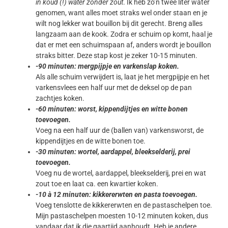
in koud (!) water zonder zout
. Ik heb zo’n twee liter water
genomen, want alles moet straks wel onder staan en je
wilt nog lekker wat bouillon bij dit gerecht. Breng alles
langzaam aan de kook. Zodra er schuim op komt, haal je
dat er met een schuimspaan af, anders wordt je bouillon
straks bitter. Deze stap kost je zeker 10-15 minuten.
-90 minuten: mergpijpje en varkenslap koken.
Als alle schuim verwijdert is, laat je het mergpijpje en het
varkensvlees een half uur met de deksel op de pan
zachtjes koken.
-60 minuten: worst, kippendijtjes en witte bonen
toevoegen.
Voeg na een half uur de (ballen van) varkensworst, de
kippendijtjes en de witte bonen toe.
-30 minuten: wortel, aardappel, bleekselderij, prei
toevoegen.
Voeg nu de wortel, aardappel, bleekselderij, prei en wat
zout toe en laat ca. een kwartier koken.
-10 à 12 minuten: kikkererwten en pasta toevoegen.
Voeg tenslotte de kikkererwten en de pastaschelpen toe.
Mijn pastaschelpen moesten 10-12 minuten koken, dus
vandaar dat ik die gaartijd aanhoudt. Heb je andere