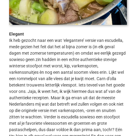
Elegant
Ik heb gezocht naar een wat ‘elegantere’ versie van escudella,
mede gezien het feit dat het al bijna zomer is (in elk geval
dagen met zomerse temperaturen) en omdat we eerlijk gezegd
sowieso geen zin hadden in een echte authentieke stevige
winterse stoofpot met worst, kip, varkenspoten,
varkenssnuitjes èn nog een aantal soorten vlees erin. Lijkt wel
een rommelpot van alle vlees dat je kwijt moet. Carn d’olla
betekent trouwens letterlijk vleespot. Iets teveel van het goede
voor ons. Jaja, ik weet het, ik wijk hiermee dus wat af van de
authentieke recepten. Maar ik ga ervan uit dat de meeste
Nederlanders mij wat dat betreft wel zullen volgen en ook niet
op die originele versie met varkenspoten, -oren en snuiten
zitten te wachten. Verder is escudella sowieso een stoofpot
met al je favoriete vleessoorten en groenten en grote
pastaschelpen, dus daar voldoe ik dan prima aan, toch!? Eén