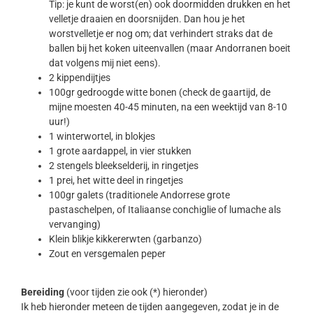
Tip: je kunt de worst(en) ook doormidden drukken en het
velletje draaien en doorsnijden. Dan hou je het
worstvelletje er nog om; dat verhindert straks dat de
ballen bij het koken uiteenvallen (maar Andorranen boeit
dat volgens mij niet eens).
2 kippendijtjes
100gr gedroogde witte bonen (check de gaartijd, de
mijne moesten 40-45 minuten, na een weektijd van 8-10
uur!)
1 winterwortel, in blokjes
1 grote aardappel, in vier stukken
2 stengels bleekselderij, in ringetjes
1 prei, het witte deel in ringetjes
100gr galets (traditionele Andorrese grote
pastaschelpen, of Italiaanse conchiglie of lumache als
vervanging)
Klein blikje kikkererwten (garbanzo)
Zout en versgemalen peper
Bereiding
(voor tijden zie ook (*) hieronder)
Ik heb hieronder meteen de tijden aangegeven, zodat je in de