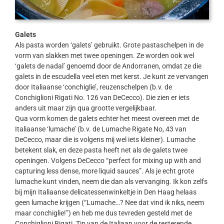
Galets
Als pasta worden ‘galets’ gebruikt. Grote pastaschelpen in de
vorm van slakken met twee openingen. Ze worden ook wel
‘galets de nadal’ genoemd door de Andorranen, omdat ze die
galets in de escudella veel eten met kerst. Je kunt ze vervangen
door Italiaanse ‘conchiglie’, reuzenschelpen (b.v. de
Conchiglioni Rigati No. 126 van DeCecco). Die zien er iets
anders uit maar zijn qua grootte vergelijkbaar.
Qua vorm komen de galets echter het meest overeen met de
Italiaanse ‘lumache’ (b.v. de Lumache Rigate No, 43 van
DeCecco, maar die is volgens mij wel iets kleiner). Lumache
betekent slak, en deze pasta heeft net als de galets twee
openingen. Volgens DeCecco “perfect for mixing up with and
capturing less dense, more liquid sauces”. Als je echt grote
lumache kunt vinden, neem die dan als vervanging. Ik kon zelfs
bij mijn Italiaanse delicatessenwinkeltje in Den Haag helaas
geen lumache krijgen (“Lumache…? Nee dat vind ik niks, neem
maar conchiglie!”) en heb me dus tevreden gesteld met de
Conchiglioni Rigati. Tip van de Italiaan voor de resterende