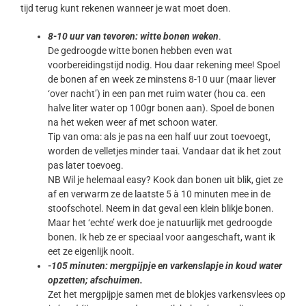
tijd terug kunt rekenen wanneer je wat moet doen.
8-10 uur van tevoren: witte bonen weken
.
De gedroogde witte bonen hebben even wat
voorbereidingstijd nodig. Hou daar rekening mee! Spoel
de bonen af en week ze minstens 8-10 uur (maar liever
‘over nacht’) in een pan met ruim water (hou ca. een
halve liter water op 100gr bonen aan). Spoel de bonen
na het weken weer af met schoon water.
Tip van oma: als je pas na een half uur zout toevoegt,
worden de velletjes minder taai. Vandaar dat ik het zout
pas later toevoeg.
NB Wil je helemaal easy? Kook dan bonen uit blik, giet ze
af en verwarm ze de laatste 5 à 10 minuten mee in de
stoofschotel. Neem in dat geval een klein blikje bonen.
Maar het ‘echte’ werk doe je natuurlijk met gedroogde
bonen. Ik heb ze er speciaal voor aangeschaft, want ik
eet ze eigenlijk nooit.
-105 minuten: mergpijpje en varkenslapje in koud water
opzetten; afschuimen.
Zet het mergpijpje samen met de blokjes varkensvlees op