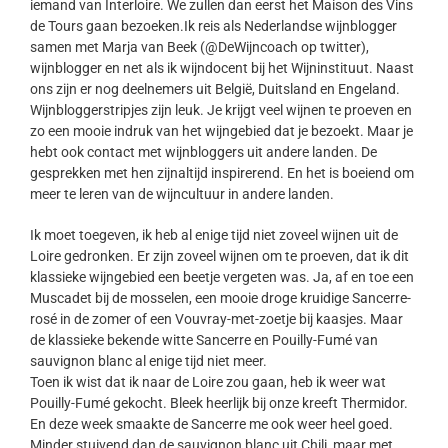
iemand van Interloire. We zullen dan eerst het Maison des Vins
de Tours gaan bezoeken.Ik reis als Nederlandse wijnblogger
samen met Marja van Beek (@DeWijncoach op twitter),
wijnblogger en net als ik wijndocent bij het Wijninstituut. Naast
ons zijn er nog deelnemers uit België, Duitsland en Engeland.
Wijnbloggerstripjes zijn leuk. Je krijgt veel wijnen te proeven en
zo een mooie indruk van het wijngebied dat je bezoekt. Maar je
hebt ook contact met wijnbloggers uit andere landen. De
gesprekken met hen zijnaltijd inspirerend. En het is boeiend om
meer te leren van de wijncultuur in andere landen.
Ik moet toegeven, ik heb al enige tijd niet zoveel wijnen uit de
Loire gedronken. Er zijn zoveel wijnen om te proeven, dat ik dit
klassieke wijngebied een beetje vergeten was. Ja, af en toe een
Muscadet bij de mosselen, een mooie droge kruidige Sancerre-
rosé in de zomer of een Vouvray-met-zoetje bij kaasjes. Maar
de klassieke bekende witte Sancerre en Pouilly-Fumé van
sauvignon blanc al enige tijd niet meer.
Toen ik wist dat ik naar de Loire zou gaan, heb ik weer wat
Pouilly-Fumé gekocht. Bleek heerlijk bij onze kreeft Thermidor.
En deze week smaakte de Sancerre me ook weer heel goed.
Minder stuivend dan de sauvignon blanc uit Chili, maar met