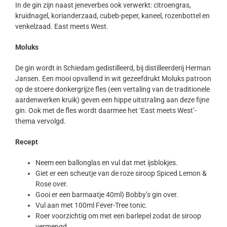
In de gin zijn naast jeneverbes ook verwerkt: citroengras,
kruidnagel, korianderzaad, cubeb-peper, kaneel, rozenbottel en
venkelzaad. East meets West.
Moluks
De gin wordt in Schiedam gedistilleerd, bij distilleerderij Herman
Jansen. Een mooi opvallend in wit gezeefdrukt Moluks patroon
op de stoere donkergrijze fles (een vertaling van de traditionele
aardenwerken kruik) geven een hippe uitstraling aan deze fijne
gin. Ook met de fles wordt daarmee het ‘East meets West’-
thema vervolgd.
Recept
Neem een ballonglas en vul dat met ijsblokjes.
Giet er een scheutje van de roze siroop Spiced Lemon &
Rose over.
Gooi er een barmaatje 40ml) Bobby’s gin over.
Vul aan met 100ml Fever-Tree tonic.
Roer voorzichtig om met een barlepel zodat de siroop
vermengd.