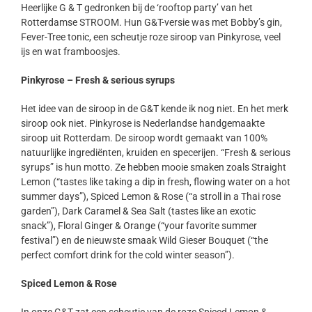
Heerlijke G & T gedronken bij de ‘rooftop party’ van het
Rotterdamse STROOM. Hun G&T-versie was met Bobby’s gin,
Fever-Tree tonic, een scheutje roze siroop van Pinkyrose, veel
ijs en wat framboosjes.
Pinkyrose – Fresh & serious syrups
Het idee van de siroop in de G&T kende ik nog niet. En het merk
siroop ook niet. Pinkyrose is Nederlandse handgemaakte
siroop uit Rotterdam. De siroop wordt gemaakt van 100%
natuurlijke ingrediënten, kruiden en specerijen. “Fresh & serious
syrups” is hun motto. Ze hebben mooie smaken zoals Straight
Lemon (“tastes like taking a dip in fresh, flowing water on a hot
summer days”), Spiced Lemon & Rose (“a stroll in a Thai rose
garden”), Dark Caramel & Sea Salt (tastes like an exotic
snack”), Floral Ginger & Orange (“your favorite summer
festival”) en de nieuwste smaak Wild Gieser Bouquet (“the
perfect comfort drink for the cold winter season”).
Spiced Lemon & Rose