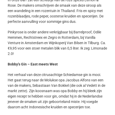
In onze G&T zat een scheutje van de roze Spiced Lemon &
Rose. De makers omschrijven de smaak van deze siroop als
een wandeling in een rozentuin in Thailand. Fris en spicy met
rozenblaadjes, rode peper, oosterse kruiden en specerijen. De
perfecte aanvulling voor sommige gins dus.
Pinkyrose is onder andere verkrijgbaar bij Barrelproof, Odile
Hemmen, Rechtstreex en Zegro in Rotterdam, bij Vanilla
Venture in Amsterdam en Wijnkoperij Van Bilsen in Tilburg. Ca.
€9,95 voor een stoer metalen blik van 0,5 liter. Ik zeg: Limonade
2.0!
Bobby’s Gin – East meets West
Het verhaal van deze citrusachtige Schiedamse gin is mooi.
Het gaat terug naar de Molukse opa Jacobus Alfons van een
van de makers, Sebastiaan Van Bokkel (die ook al Vedett in de
markt zette). Zijn koosnaam was opa Bobby en hij bleek zijn
eigen recept te hebben voor gin, omdat hij in de Nederlandse
jenever de smaken uit zijn geboorteland miste. Hij voegde
daarom acht Indonesische kruiden en specerijen toe.