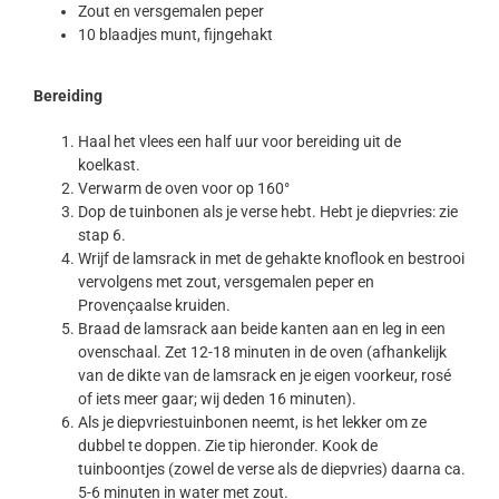
Zout en versgemalen peper
10 blaadjes munt, fijngehakt
Bereiding
Haal het vlees een half uur voor bereiding uit de
koelkast.
Verwarm de oven voor op 160°
Dop de tuinbonen als je verse hebt. Hebt je diepvries: zie
stap 6.
Wrijf de lamsrack in met de gehakte knoflook en bestrooi
vervolgens met zout, versgemalen peper en
Provençaalse kruiden.
Braad de lamsrack aan beide kanten aan en leg in een
ovenschaal. Zet 12-18 minuten in de oven (afhankelijk
van de dikte van de lamsrack en je eigen voorkeur, rosé
of iets meer gaar; wij deden 16 minuten).
Als je diepvriestuinbonen neemt, is het lekker om ze
dubbel te doppen. Zie tip hieronder. Kook de
tuinboontjes (zowel de verse als de diepvries) daarna ca.
5-6 minuten in water met zout.