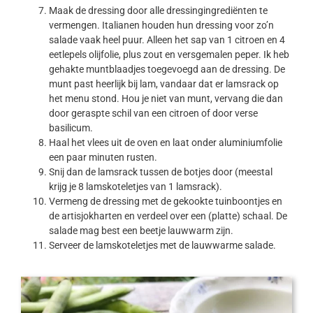
Maak de dressing door alle dressingingrediënten te
vermengen. Italianen houden hun dressing voor zo’n
salade vaak heel puur. Alleen het sap van 1 citroen en 4
eetlepels olijfolie, plus zout en versgemalen peper. Ik heb
gehakte muntblaadjes toegevoegd aan de dressing. De
munt past heerlijk bij lam, vandaar dat er lamsrack op
het menu stond. Hou je niet van munt, vervang die dan
door geraspte schil van een citroen of door verse
basilicum.
Haal het vlees uit de oven en laat onder aluminiumfolie
een paar minuten rusten.
Snij dan de lamsrack tussen de botjes door (meestal
krijg je 8 lamskoteletjes van 1 lamsrack).
Vermeng de dressing met de gekookte tuinboontjes en
de artisjokharten en verdeel over een (platte) schaal. De
salade mag best een beetje lauwwarm zijn.
Serveer de lamskoteletjes met de lauwwarme salade.