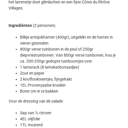
het lammetje doet glimlachen en een fijne Côtes du Rhône
Villages.
Ingrediënten
(2 personen)
Blikje artisjokharten (400gr), uitgelekt en de harten in
vieren gesneden
800gr verse tuinbonen in de peul of 250gr
diepvriestuinbonen. Van 800gr verse tuinbonen, hou je
ca. 200-250gr gedopte tuinboontjes over.
1 lamsrack (8 lamskarbonaadjes)
Zout en peper
2 knoflookteentjes, fijngehakt
1EL Provençaalse kruiden
Boter om in te bakken
Voor de dressing van de salade:
Sap van ½ citroen
4EL olijfolie
1TL mosterd