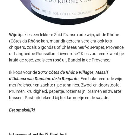
Wijntip
: kies een lekkere Zuid-Franse rode wijn, uit de Rhône
(Côtes du Rhône kan, maar dit gerecht verdient ook iets
chiquers, zoals Gigondas of Châteauneuf-du-Pape), Provence
of Languedoc-Roussillon. Liever rosé? Kies voor een krachtige
kruidige rosé, zoals een rosé uit Bandol in de Provence.
Ik koos voor de
2012 Côtes de Rhône Villages, Massif
d’Uchaux van Domaine de la Renjarde
. Een baksteenrode wijn
met fraicheur en zachte rijpe tannines. Zwoel en doorstoofd.
Pruimen, kruidigheid, pepertje, rozemarijn, bramen en zwarte
bassen. Past uitstekend bij het lammetje en de salade.
Eet smakelijk!
Interessant artikel? Deel het!