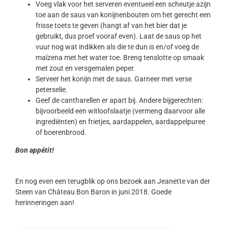
Voeg vlak voor het serveren eventueel een scheutje azijn
toe aan de saus van konijnenbouten om het gerecht een
frisse toets te geven (hangt af van het bier dat je
gebruikt, dus proef vooraf even). Laat de saus op het
vuur nog wat indikken als die te dun is en/of voeg de
maïzena met het water toe. Breng tenslotte op smaak
met zout en versgemalen peper.
Serveer het konijn met de saus. Garneer met verse
peterselie.
Geef de cantharellen er apart bij. Andere bijgerechten:
bijvoorbeeld een witloofslaatje (vermeng daarvoor alle
ingrediënten) en frietjes, aardappelen, aardappelpuree
of boerenbrood.
Bon appétit!
En nog even een terugblik op ons bezoek aan Jeanette van der
Steen van Château Bon Baron in juni 2018. Goede
herinneringen aan!