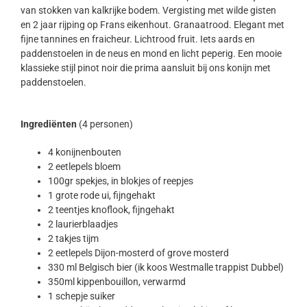
van stokken van kalkrijke bodem. Vergisting met wilde gisten
en 2 jaar rijping op Frans eikenhout. Granaatrood. Elegant met
fijne tannines en fraicheur. Lichtrood fruit. Iets aards en
paddenstoelen in de neus en mond en licht peperig. Een mooie
klassieke stijl pinot noir die prima aansluit bij ons konijn met
paddenstoelen.
Ingrediënten
(4 personen)
4 konijnenbouten
2 eetlepels bloem
100gr spekjes, in blokjes of reepjes
1 grote rode ui, fijngehakt
2 teentjes knoflook, fijngehakt
2 laurierblaadjes
2 takjes tijm
2 eetlepels Dijon-mosterd of grove mosterd
330 ml Belgisch bier (ik koos Westmalle trappist Dubbel)
350ml kippenbouillon, verwarmd
1 schepje suiker