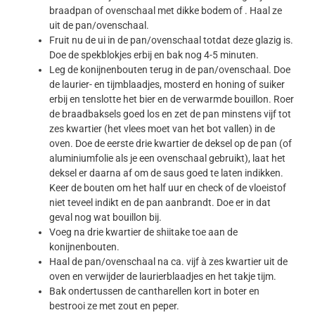
braadpan of ovenschaal met dikke bodem of . Haal ze
uit de pan/ovenschaal.
Fruit nu de ui in de pan/ovenschaal totdat deze glazig is.
Doe de spekblokjes erbij en bak nog 4-5 minuten.
Leg de konijnenbouten terug in de pan/ovenschaal. Doe
de laurier- en tijmblaadjes, mosterd en honing of suiker
erbij en tenslotte het bier en de verwarmde bouillon. Roer
de braadbaksels goed los en zet de pan minstens vijf tot
zes kwartier (het vlees moet van het bot vallen) in de
oven. Doe de eerste drie kwartier de deksel op de pan (of
aluminiumfolie als je een ovenschaal gebruikt), laat het
deksel er daarna af om de saus goed te laten indikken.
Keer de bouten om het half uur en check of de vloeistof
niet teveel indikt en de pan aanbrandt. Doe er in dat
geval nog wat bouillon bij.
Voeg na drie kwartier de shiitake toe aan de
konijnenbouten.
Haal de pan/ovenschaal na ca. vijf à zes kwartier uit de
oven en verwijder de laurierblaadjes en het takje tijm.
Bak ondertussen de cantharellen kort in boter en
bestrooi ze met zout en peper.