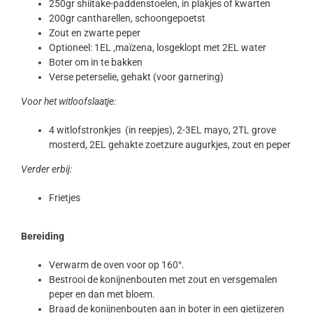
250gr shiitake-paddenstoelen, in plakjes of kwarten
200gr cantharellen, schoongepoetst
Zout en zwarte peper
Optioneel: 1EL ,maïzena, losgeklopt met 2EL water
Boter om in te bakken
Verse peterselie, gehakt (voor garnering)
Voor het witloofslaatje:
4 witlofstronkjes (in reepjes), 2-3EL mayo, 2TL grove
mosterd, 2EL gehakte zoetzure augurkjes, zout en peper
Verder erbij:
Frietjes
Bereiding
Verwarm de oven voor op 160°.
Bestrooi de konijnenbouten met zout en versgemalen
peper en dan met bloem.
Braad de konijnenbouten aan in boter in een gietijzeren