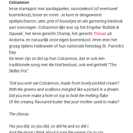
Colcannon
Ierse stamppot met aardappelen, savooiekool (of eventueel
boerenkool), boter en room. Je kunt er desgewenst
spekjes/bacon, uien, prei of bosuitjes en als garnering bieslook
aan toevoegen. Colcannon lijkt wat op het Engelse ‘Bubble &
Squeak’, het Ierse gerecht Champ, het gerecht
Trinxat
uit
Andorra, en natuurlijk onze eigen boerenkool. Ieren eten het
graag tijdens Halloween of hun nationale feestdag St. Patrick’s
Day.
De Ieren zijn zo dol op hun Colcannon, dat er ook een
traditionele song met die titel bestaat, ook wel getiteld “The
Skillet Pot”.
“Did you ever eat Colcannon, made from lovely pickled cream?
With the greens and scallions mingled like a picture in a dream.
Did you ever make a hole on top to hold the melting flake
Of the creamy, flavoured butter that your mother used to make?
The chorus:
Yes you did, so you did, so did he and so did I.
And the more I think about it sure the nearer I’m to cry.