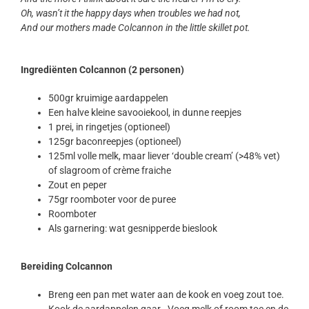
Oh, wasn’t it the happy days when troubles we had not,
And our mothers made Colcannon in the little skillet pot.
Ingrediënten Colcannon
(2 personen)
500gr kruimige aardappelen
Een halve kleine savooiekool, in dunne reepjes
1 prei, in ringetjes (optioneel)
125gr baconreepjes (optioneel)
125ml volle melk, maar liever ‘double cream’ (>48% vet)
of slagroom of crème fraiche
Zout en peper
75gr roomboter voor de puree
Roomboter
Als garnering: wat gesnipperde bieslook
Bereiding Colcannon
Breng een pan met water aan de kook en voeg zout toe.