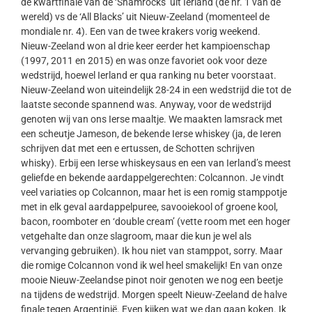
de kwartfinale van de ‘Shamrocks’ uit Ierland (de nr. 1 van de
wereld) vs de ‘All Blacks’ uit Nieuw-Zeeland (momenteel de
mondiale nr. 4). Een van de twee krakers vorig weekend.
Nieuw-Zeeland won al drie keer eerder het kampioenschap
(1997, 2011 en 2015) en was onze favoriet ook voor deze
wedstrijd, hoewel Ierland er qua ranking nu beter voorstaat.
Nieuw-Zeeland won uiteindelijk 28-24 in een wedstrijd die tot de
laatste seconde spannend was. Anyway, voor de wedstrijd
genoten wij van ons Ierse maaltje. We maakten lamsrack met
een scheutje Jameson, de bekende Ierse whiskey (ja, de Ieren
schrijven dat met een e ertussen, de Schotten schrijven
whisky). Erbij een Ierse whiskeysaus en een van Ierland’s meest
geliefde en bekende aardappelgerechten: Colcannon. Je vindt
veel variaties op Colcannon, maar het is een romig stamppotje
met in elk geval aardappelpuree, savooiekool of groene kool,
bacon, roomboter en ‘double cream’ (vette room met een hoger
vetgehalte dan onze slagroom, maar die kun je wel als
vervanging gebruiken). Ik hou niet van stamppot, sorry. Maar
die romige Colcannon vond ik wel heel smakelijk! En van onze
mooie Nieuw-Zeelandse pinot noir genoten we nog een beetje
na tijdens de wedstrijd. Morgen speelt Nieuw-Zeeland de halve
finale tegen Argentinië. Even kijken wat we dan gaan koken. Ik