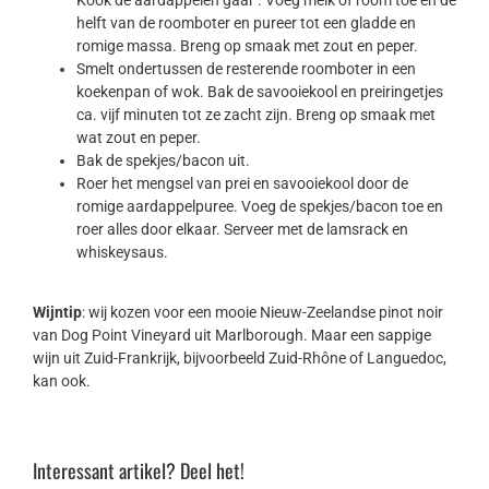
Kook de aardappelen gaar . Voeg melk of room toe en de
helft van de roomboter en pureer tot een gladde en
romige massa. Breng op smaak met zout en peper.
Smelt ondertussen de resterende roomboter in een
koekenpan of wok. Bak de savooiekool en preiringetjes
ca. vijf minuten tot ze zacht zijn. Breng op smaak met
wat zout en peper.
Bak de spekjes/bacon uit.
Roer het mengsel van prei en savooiekool door de
romige aardappelpuree. Voeg de spekjes/bacon toe en
roer alles door elkaar. Serveer met de lamsrack en
whiskeysaus.
Wijntip
: wij kozen voor een mooie Nieuw-Zeelandse pinot noir
van Dog Point Vineyard uit Marlborough. Maar een sappige
wijn uit Zuid-Frankrijk, bijvoorbeeld Zuid-Rhône of Languedoc,
kan ook.
Interessant artikel? Deel het!