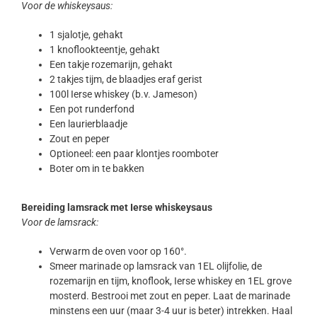
Voor de whiskeysaus:
1 sjalotje, gehakt
1 knoflookteentje, gehakt
Een takje rozemarijn, gehakt
2 takjes tijm, de blaadjes eraf gerist
100l Ierse whiskey (b.v. Jameson)
Een pot runderfond
Een laurierblaadje
Zout en peper
Optioneel: een paar klontjes roomboter
Boter om in te bakken
Bereiding lamsrack met Ierse whiskeysaus
Voor de lamsrack:
Verwarm de oven voor op 160°.
Smeer marinade op lamsrack van 1EL olijfolie, de
rozemarijn en tijm, knoflook, Ierse whiskey en 1EL grove
mosterd. Bestrooi met zout en peper. Laat de marinade
minstens een uur (maar 3-4 uur is beter) intrekken. Haal