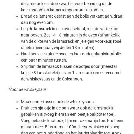
de lamsrack ca. drie kwartier voor bereiding uit de
koelkast om op kamertemperatuur te komen.
Braad de lamsrack eerst aan de bolle vetkant aan, draai
dan nog even om.
Leg de lamsrack in een ovenschaal, met de vette kant
naar boven. Zet 14-18 minuten in de oven (afhankelijk
van de dikte van de lamsrack en je eigen voorkeur, rosé
of iets meer gaar; wij deden 18 minuten).
Haal het vlees uit de oven en laat onder aluminiumfolie
een paar minuten rusten.
Snij dan de lamsrack tussen de botjes door (meestal
krijg je 8 lamskoteletjes van 1 lamsrack) en serveer met
de whiskeysaus en de Colcannon.
Voor de whiskeysaus:
Maak ondertussen ook de whiskeysaus.
Fruit een sjalotje in de pan waar ook de lamsrack in
gebakken is (voeg hieraan een beetje bakboter toe).
Voeg gehakte knoflook, tijm en rozemarijn toe. Fruit een
minuut mee. Blus af met 100ml Ierse whiskey en voeg
dan een pot runderfond en het laurierblaadje toe. Kook