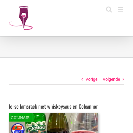
Ga
naar
inhoud
Vorige
Volgende
Ierse lamsrack met whiskeysaus en Colcannon