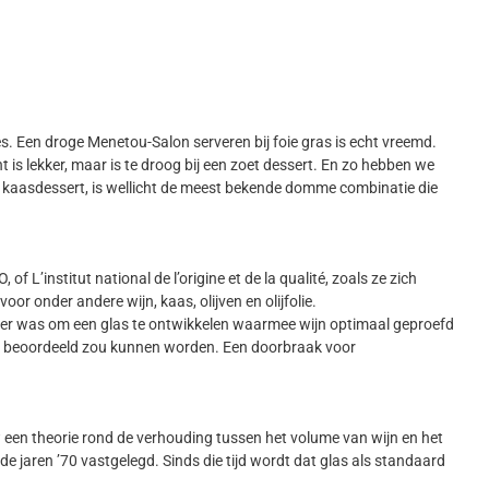
s. Een droge Menetou-Salon serveren bij foie gras is echt vreemd.
t is lekker, maar is te droog bij een zoet dessert. En zo hebben we
 kaasdessert, is wellicht de meest bekende domme combinatie die
 L’institut national de l’origine et de la qualité, zoals ze zich
 onder andere wijn, kaas, olijven en olijfolie.
chter was om een glas te ontwikkelen waarmee wijn optimaal geproefd
dig beoordeeld zou kunnen worden. Een doorbraak voor
 een theorie rond de verhouding tussen het volume van wijn en het
e jaren ’70 vastgelegd. Sinds die tijd wordt dat glas als standaard