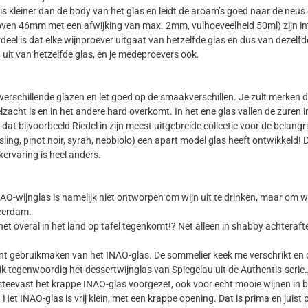
ng is kleiner dan de body van het glas en leidt de aroam’s goed naar de n
en 46mm met een afwijking van max. 2mm, vulhoeveelheid 50ml) zijn inte
rdeel is dat elke wijnproever uitgaat van hetzelfde glas en dus van dezelf
 uit van hetzelfde glas, en je medeproevers ook.
verschillende glazen en let goed op de smaakverschillen. Je zult merken dat
lzacht is en in het andere hard overkomt. In het ene glas vallen de zuren i
dat bijvoorbeeld Riedel in zijn meest uitgebreide collectie voor de belan
ing, pinot noir, syrah, nebbiolo) een apart model glas heeft ontwikkeld! D
kervaring is heel anders.
wijnglas is namelijk niet ontworpen om wijn uit te drinken, maar om wijn u
Leerdam.
het overal in het land op tafel tegenkomt!? Net alleen in shabby achteraf
t gebruikmaken van het INAO-glas. De sommelier keek me verschrikt en o
 ik tegenwoordig het dessertwijnglas van Spiegelau uit de Authentis-serie
steevast het krappe INAO-glas voorgezet, ook voor echt mooie wijnen in be
Het INAO-glas is vrij klein, met een krappe opening. Dat is prima en juist p