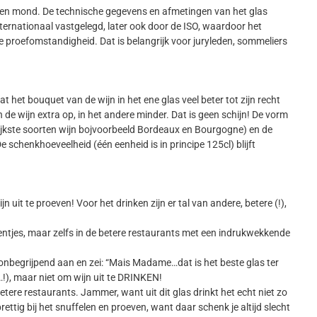
eus en mond. De technische gegevens en afmetingen van het glas
rnationaal vastgelegd, later ook door de ISO, waardoor het
de proefomstandigheid. Dat is belangrijk voor juryleden, sommeliers
 het bouquet van de wijn in het ene glas veel beter tot zijn recht
n de wijn extra op, in het andere minder. Dat is geen schijn! De vorm
grijkste soorten wijn bojvoorbeeld Bordeaux en Bourgogne) en de
e schenkhoeveelheid (één eenheid is in principe 125cl) blijft
it te proeven! Voor het drinken zijn er tal van andere, betere (!),
tentjes, maar zelfs in de betere restaurants met een indrukwekkende
nbegrijpend aan en zei: “Mais Madame…dat is het beste glas ter
…!), maar niet om wijn uit te DRINKEN!
tere restaurants. Jammer, want uit dit glas drinkt het echt niet zo
rettig bij het snuffelen en proeven, want daar schenk je altijd slecht