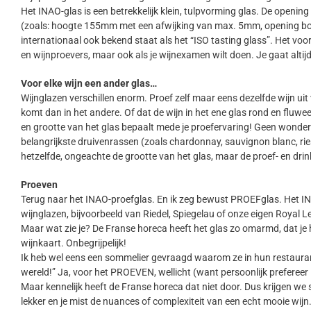
Het INAO-glas is een betrekkelijk klein, tulpvorming glas. De openi
(zoals: hoogte 155mm met een afwijking van max. 5mm, opening bov
internationaal ook bekend staat als het “ISO tasting glass”. Het voo
en wijnproevers, maar ook als je wijnexamen wilt doen. Je gaat altijd
Voor elke wijn een ander glas…
Wijnglazen verschillen enorm. Proef zelf maar eens dezelfde wijn uit 
komt dan in het andere. Of dat de wijn in het ene glas rond en fluwee
en grootte van het glas bepaalt mede je proefervaring! Geen wonder 
belangrijkste druivenrassen (zoals chardonnay, sauvignon blanc, riesl
hetzelfde, ongeachte de grootte van het glas, maar de proef- en drin
Proeven
Terug naar het INAO-proefglas. En ik zeg bewust PROEFglas. Het INAO-
wijnglazen, bijvoorbeeld van Riedel, Spiegelau of onze eigen Royal 
Maar wat zie je? De Franse horeca heeft het glas zo omarmd, dat je 
wijnkaart. Onbegrijpelijk!
Ik heb wel eens een sommelier gevraagd waarom ze in hun restauran
wereld!” Ja, voor het PROEVEN, wellicht (want persoonlijk prefereer
Maar kennelijk heeft de Franse horeca dat niet door. Dus krijgen we 
lekker en je mist de nuances of complexiteit van een echt mooie wijn. 