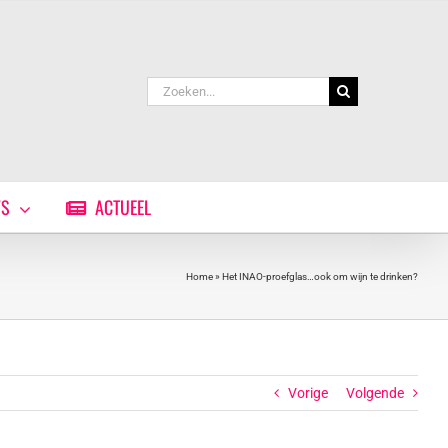
Zoeken
naar:
WS
ACTUEEL
Home
»
Het INAO-proefglas…ook om wijn te drinken?
Vorige
Volgende