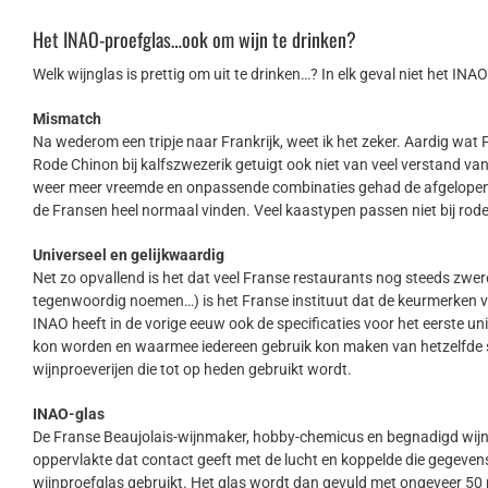
Het INAO-proefglas…ook om wijn te drinken?
Welk wijnglas is prettig om uit te drinken…? In elk geval niet het INAO
Mismatch
Na wederom een tripje naar Frankrijk, weet ik het zeker. Aardig wat
Rode Chinon bij kalfszwezerik getuigt ook niet van veel verstand van 
weer meer vreemde en onpassende combinaties gehad de afgelopen da
de Fransen heel normaal vinden. Veel kaastypen passen niet bij rod
Universeel en gelijkwaardig
Net zo opvallend is het dat veel Franse restaurants nog steeds zweren b
tegenwoordig noemen…) is het Franse instituut dat de keurmerken voo
INAO heeft in de vorige eeuw ook de specificaties voor het eerste 
kon worden en waarmee iedereen gebruik kon maken van hetzelfde st
wijnproeverijen die tot op heden gebruikt wordt.
INAO-glas
De Franse Beaujolais-wijnmaker, hobby-chemicus en begnadigd wijnpr
oppervlakte dat contact geeft met de lucht en koppelde die gegevens 
wijnproefglas gebruikt. Het glas wordt dan gevuld met ongeveer 50 mil