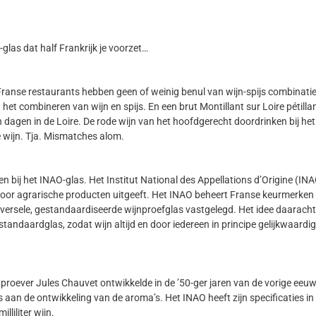
-glas dat half Frankrijk je voorzet…
 Franse restaurants hebben geen of weinig benul van wijn-spijs combinatie
het combineren van wijn en spijs. En een brut Montillant sur Loire pétillan
gen in de Loire. De rode wijn van het hoofdgerecht doordrinken bij het
e wijn. Tja. Mismatches alom.
ij het INAO-glas. Het Institut National des Appellations d’Origine (INAO, of
r agrarische producten uitgeeft. Het INAO beheert Franse keurmerken voor
universele, gestandaardiseerde wijnproefglas vastgelegd. Het idee daara
andaardglas, zodat wijn altijd en door iedereen in principe gelijkwaar
oever Jules Chauvet ontwikkelde in de ’50-ger jaren van de vorige eeuw
aan de ontwikkeling van de aroma’s. Het INAO heeft zijn specificaties in d
liliter wijn.