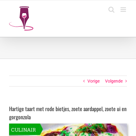
Ga
naar
inhoud
Vorige
Volgende
Hartige taart met rode bietjes, zoete aardappel, zoete ui en
gorgonzola