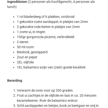
Ingrediënten
(2 personen als hoofdgerecht, 4 personen als
lunch)
1 rol bladerdeeg of 6 plakken, ontdooid
1 gekookte zoete aardappel, in plakjes van 2mm
2 gekookte rode bieten in plakjes van 2mm
1 zoete ui, in ringen
100gr gorgonzola picante, verbrokkeld
2 eieren
50 ml room
Bieslook, gesnipperd
Zout en peper
2EL olijfolie
1EL balsamico-azijn van (zeer) goede kwaliteit
Bereiding
Verwarm de oven voor op 200 graden.
Fruit ui zachtjes in de olijfolie en laat in ca. 20 minuten
karameliseren. Roer de balsamico erdoor.
Schil aardappelen en bietjes, kook ze beetgaar en snij in