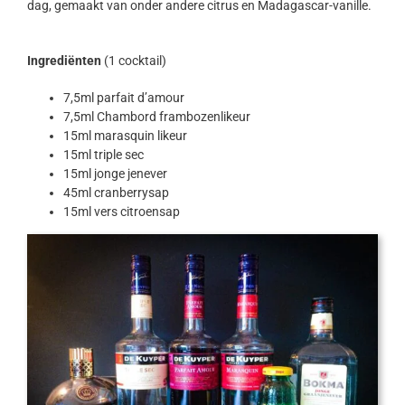
dag, gemaakt van onder andere citrus en Madagascar-vanille.
Ingrediënten
(1 cocktail)
7,5ml parfait d’amour
7,5ml Chambord frambozenlikeur
15ml marasquin likeur
15ml triple sec
15ml jonge jenever
45ml cranberrysap
15ml vers citroensap