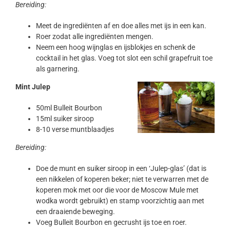
Bereiding:
Meet de ingrediënten af en doe alles met ijs in een kan.
Roer zodat alle ingrediënten mengen.
Neem een hoog wijnglas en ijsblokjes en schenk de
cocktail in het glas. Voeg tot slot een schil grapefruit toe
als garnering.
Mint Julep
50ml Bulleit Bourbon
15ml suiker siroop
8-10 verse muntblaadjes
Bereiding:
Doe de munt en suiker siroop in een ‘Julep-glas’ (dat is
een nikkelen of koperen beker; niet te verwarren met de
koperen mok met oor die voor de Moscow Mule met
wodka wordt gebruikt) en stamp voorzichtig aan met
een draaiende beweging.
Voeg Bulleit Bourbon en gecrusht ijs toe en roer.