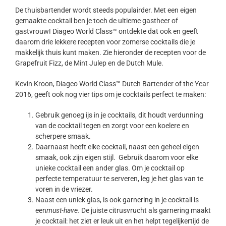
De thuisbartender wordt steeds populairder. Met een eigen
gemaakte cocktail ben je toch de ultieme gastheer of
gastvrouw! Diageo World Class™ ontdekte dat ook en geeft
daarom drie lekkere recepten voor zomerse cocktails die je
makkelijk thuis kunt maken. Zie hieronder de recepten voor de
Grapefruit Fizz, de Mint Julep en de Dutch Mule.
Kevin Kroon, Diageo World Class™ Dutch Bartender of the Year
2016, geeft ook nog vier tips om je cocktails perfect te maken:
Gebruik genoeg ijs in je cocktails, dit houdt verdunning
van de cocktail tegen en zorgt voor een koelere en
scherpere smaak.
Daarnaast heeft elke cocktail, naast een geheel eigen
smaak, ook zijn eigen stijl. Gebruik daarom voor elke
unieke cocktail een ander glas. Om je cocktail op
perfecte temperatuur te serveren, leg je het glas van te
voren in de vriezer.
Naast een uniek glas, is ook garnering in je cocktail is
een
must-have.
De juiste citrusvrucht als garnering maakt
je cocktail: het ziet er leuk uit en het helpt tegelijkertijd de