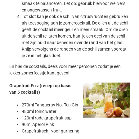
smaak te balanceren. Let op: gebruik hiervoor wel vers
en ongewassen fruit.
Tot slot kan je ook de schil van citrusvruchten gebruiken
als toevoeging aan je zomercocktail. De oliën uit de schil
geeft de cocktail meer geur en meer smaak. Om de oliën
uit de schil te laten komen, haal je een deel van de schil
met zijn huid naar beneden over de rand van het glas.
Knijp vervolgens de randen van de schil samen voordat
je ze in het glas doet.
En hier de cocktails, deels voor meer personen zodat je een
lekker zomerfeestje kunt geven!
Grapefruit Fizz (recept op basis
van 5 cocktails)
270ml Tanqueray No. Ten Gin
480ml tonic water
120ml rode grapefruit sap
90ml Aperol Pink
Grapefruitschil voor garnering