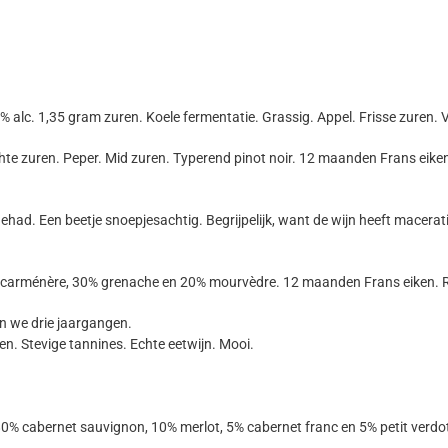
5% alc. 1,35 gram zuren. Koele fermentatie. Grassig. Appel. Frisse zuren. V
chte zuren. Peper. Mid zuren. Typerend pinot noir. 12 maanden Frans eik
ehad. Een beetje snoepjesachtig. Begrijpelijk, want de wijn heeft macer
 carménère, 30% grenache en 20% mourvèdre. 12 maanden Frans eiken. Ri
n we drie jaargangen.
en. Stevige tannines. Echte eetwijn. Mooi.
80% cabernet sauvignon, 10% merlot, 5% cabernet franc en 5% petit verdot.