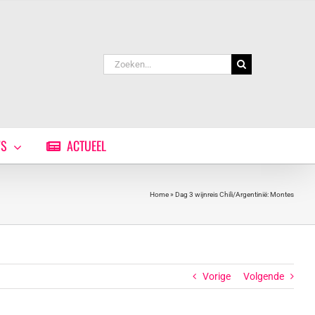
Zoeken
naar:
WS
ACTUEEL
Home
»
Dag 3 wijnreis Chili/Argentinië: Montes
Vorige
Volgende