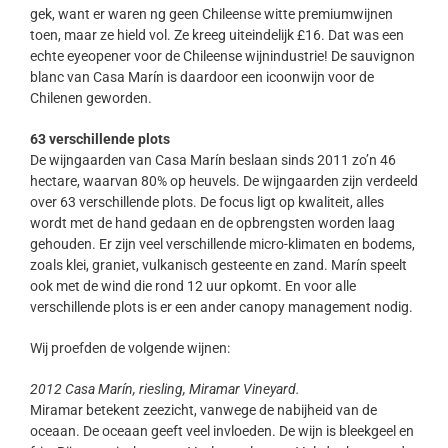
gek, want er waren ng geen Chileense witte premiumwijnen
toen, maar ze hield vol. Ze kreeg uiteindelijk £16. Dat was een
echte eyeopener voor de Chileense wijnindustrie! De sauvignon
blanc van Casa Marín is daardoor een icoonwijn voor de
Chilenen geworden.
63 verschillende plots
De wijngaarden van Casa Marín beslaan sinds 2011 zo’n 46
hectare, waarvan 80% op heuvels. De wijngaarden zijn verdeeld
over 63 verschillende plots. De focus ligt op kwaliteit, alles
wordt met de hand gedaan en de opbrengsten worden laag
gehouden. Er zijn veel verschillende micro-klimaten en bodems,
zoals klei, graniet, vulkanisch gesteente en zand. Marín speelt
ook met de wind die rond 12 uur opkomt. En voor alle
verschillende plots is er een ander canopy management nodig.
Wij proefden de volgende wijnen:
2012 Casa Marín, riesling, Miramar Vineyard.
Miramar betekent zeezicht, vanwege de nabijheid van de
oceaan. De oceaan geeft veel invloeden. De wijn is bleekgeel en