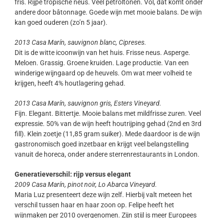
fris. Rijpe tropische neus. Veel petroltonen. Vol, dat komt onder
andere door bâtonnage. Goede wijn met mooie balans. De wijn
kan goed ouderen (zo’n 5 jaar).
2013 Casa Marín, sauvignon blanc, Cipreses.
Dit is de witte icoonwijn van het huis. Frisse neus. Asperge.
Meloen. Grassig. Groene kruiden. Lage productie. Van een
winderige wijngaard op de heuvels. Om wat meer volheid te
krijgen, heeft 4% houtlagering gehad.
2013 Casa Marín, sauvignon gris, Esters Vineyard.
Fijn. Elegant. Bittertje. Mooie balans met mildfrisse zuren. Veel
expressie. 50% van de wijn heeft houtrijping gehad (2nd en 3rd
fill). Klein zoetje (11,85 gram suiker). Mede daardoor is de wijn
gastronomisch goed inzetbaar en krijgt veel belangstelling
vanuit de horeca, onder andere sterrenrestaurants in London.
Generatieverschil: rijp versus elegant
2009 Casa Marín, pinot noir, Lo Abarca Vineyard.
Maria Luz presenteert deze wijn zelf. Hierbij valt meteen het
verschil tussen haar en haar zoon op. Felipe heeft het
wijnmaken per 2010 overgenomen. Zijn stijl is meer Europees