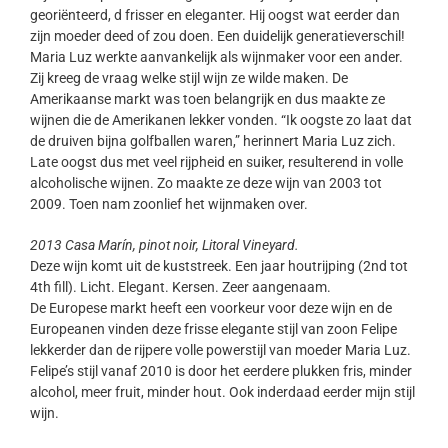
georiënteerd, d frisser en eleganter. Hij oogst wat eerder dan
zijn moeder deed of zou doen. Een duidelijk generatieverschil!
Maria Luz werkte aanvankelijk als wijnmaker voor een ander.
Zij kreeg de vraag welke stijl wijn ze wilde maken. De
Amerikaanse markt was toen belangrijk en dus maakte ze
wijnen die de Amerikanen lekker vonden. “Ik oogste zo laat dat
de druiven bijna golfballen waren,” herinnert Maria Luz zich.
Late oogst dus met veel rijpheid en suiker, resulterend in volle
alcoholische wijnen. Zo maakte ze deze wijn van 2003 tot
2009. Toen nam zoonlief het wijnmaken over.
2013 Casa Marín, pinot noir, Litoral Vineyard.
Deze wijn komt uit de kuststreek. Een jaar houtrijping (2nd tot
4th fill). Licht. Elegant. Kersen. Zeer aangenaam.
De Europese markt heeft een voorkeur voor deze wijn en de
Europeanen vinden deze frisse elegante stijl van zoon Felipe
lekkerder dan de rijpere volle powerstijl van moeder Maria Luz.
Felipe’s stijl vanaf 2010 is door het eerdere plukken fris, minder
alcohol, meer fruit, minder hout. Ook inderdaad eerder mijn stijl
wijn.