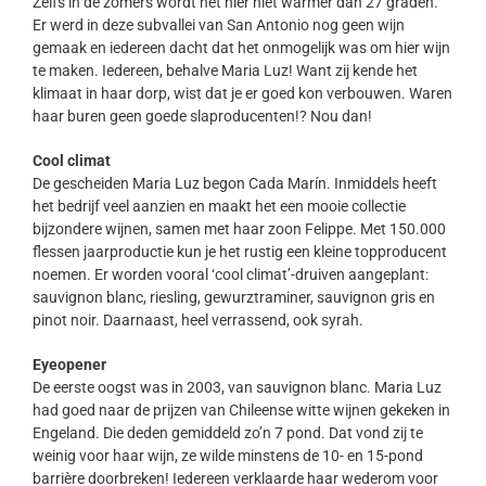
Zelfs in de zomers wordt het hier niet warmer dan 27 graden.
Er werd in deze subvallei van San Antonio nog geen wijn
gemaak en iedereen dacht dat het onmogelijk was om hier wijn
te maken. Iedereen, behalve Maria Luz! Want zij kende het
klimaat in haar dorp, wist dat je er goed kon verbouwen. Waren
haar buren geen goede slaproducenten!? Nou dan!
Cool climat
De gescheiden Maria Luz begon Cada Marín. Inmiddels heeft
het bedrijf veel aanzien en maakt het een mooie collectie
bijzondere wijnen, samen met haar zoon Felippe. Met 150.000
flessen jaarproductie kun je het rustig een kleine topproducent
noemen. Er worden vooral ‘cool climat’-druiven aangeplant:
sauvignon blanc, riesling, gewurztraminer, sauvignon gris en
pinot noir. Daarnaast, heel verrassend, ook syrah.
Eyeopener
De eerste oogst was in 2003, van sauvignon blanc. Maria Luz
had goed naar de prijzen van Chileense witte wijnen gekeken in
Engeland. Die deden gemiddeld zo’n 7 pond. Dat vond zij te
weinig voor haar wijn, ze wilde minstens de 10- en 15-pond
barrière doorbreken! Iedereen verklaarde haar wederom voor