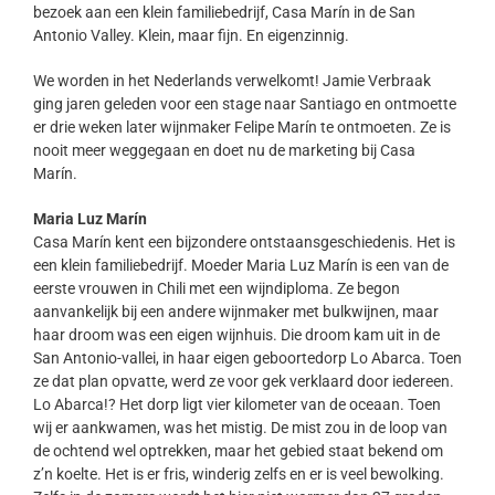
bezoek aan een klein familiebedrijf, Casa Marín in de San
Antonio Valley. Klein, maar fijn. En eigenzinnig.
We worden in het Nederlands verwelkomt! Jamie Verbraak
ging jaren geleden voor een stage naar Santiago en ontmoette
er drie weken later wijnmaker Felipe Marín te ontmoeten. Ze is
nooit meer weggegaan en doet nu de marketing bij Casa
Marín.
Maria Luz Marín
Casa Marín kent een bijzondere ontstaansgeschiedenis. Het is
een klein familiebedrijf. Moeder Maria Luz Marín is een van de
eerste vrouwen in Chili met een wijndiploma. Ze begon
aanvankelijk bij een andere wijnmaker met bulkwijnen, maar
haar droom was een eigen wijnhuis. Die droom kam uit in de
San Antonio-vallei, in haar eigen geboortedorp Lo Abarca. Toen
ze dat plan opvatte, werd ze voor gek verklaard door iedereen.
Lo Abarca!? Het dorp ligt vier kilometer van de oceaan. Toen
wij er aankwamen, was het mistig. De mist zou in de loop van
de ochtend wel optrekken, maar het gebied staat bekend om
z’n koelte. Het is er fris, winderig zelfs en er is veel bewolking.