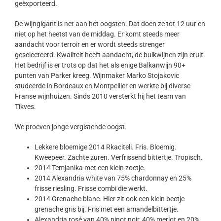
geëxporteerd.
De wijngigant is net aan het oogsten. Dat doen ze tot 12 uur en
niet op het heetst van de middag. Er komt steeds meer
aandacht voor terroir en er wordt steeds strenger
geselecteerd. Kwaliteit heeft aandacht, de bulkwijnen zijn eruit.
Het bedrijf is er trots op dat het als enige Balkanwijn 90+
punten van Parker kreeg. Wijnmaker Marko Stojakovic
studeerde in Bordeaux en Montpellier en werkte bij diverse
Franse wijnhuizen. Sinds 2010 versterkt hij het team van
Tikves.
We proeven jonge vergistende oogst.
Lekkere bloemige 2014 Rkaciteli. Fris. Bloemig.
Kweepeer. Zachte zuren. Verfrissend bittertje. Tropisch.
2014 Temjanika met een klein zoetje.
2014 Alexandria white van 75% chardonnay en 25%
frisse riesling. Frisse combi die werkt.
2014 Grenache blanc. Hier zit ook een klein beetje
grenache gris bij. Fris met een amandelbittertje.
Alexandria rosé van 40% pinot noir, 40% merlot en 20%