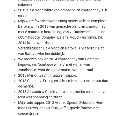
cabernet.
2013 Bela Voda white van grenache en chardonnay. Dik
en vol.
Mijn witte favoriet: waanzinnig mooie volle en complexe
Barova white 2013 van grenache blanc en chardonnay
met 5 maanden houtrijping, van vulkanische bodem op
600m hoogte. Complex. Balans, Vol, dik en romig. De
2014 is net wat frisser.
Verschil tussen Bela Voda en Barova is het terroir. Dat
van Barova wint het duidelijk.
We proeven ook de 2014 chardonnay van Domaine
Lepovo, een ‘boutique winery’ met wijnen van
zandbodem voor de lokale markt. Wat neutraal.
2013 Merlot. Zacht, fruitig en sappig.
2013 Cabsauv. Fruitig en licht en iets meer structuur dan
de merlot.
2013 Alexandria Cuvée van vranec, merlot en cabsauv.
Mist wat spanning en zuren.
Mijn rode topper: 2013 Vranec Special Selection. Heel
mooi! Stevig, donker fruit, koffie, goede fraicheur en
concentratie.