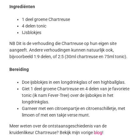
Ingrediënten
1 deel groene Chartreuse
4 delen tonic
IJsblokjes
NB Dit is de verhouding die Chartreuse op hun eigen site
aangeeft. Andere verhoudingen kunnen natuurlijk ook,
bijvoorbeeld 1:9 delen, of 2:5 (30ml chartreuse en 75ml tonic).
Bereiding
Doe ijsblokjes in een longdrinkglas of een highballglas.
Giet 1 deel groene Chartreuse en 4 delen van je favoriete
tonic (ik nam Fever-Tree) over de ijsbokjes in het
longdrinkglas.
Garneer met een citroenpartje en citroenschilletje, met
limoen of met een takje verse munt.
Meer weten over de ontstaansgeschiedenis van de
kruidenlikeur Chartreuse? Bekijk mijn vorige
blog
!