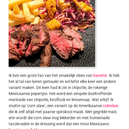
Ik ben een grote fan van het smakelijk vlees van
bavette
. Ik heb
het al tal van keren gemaakt en wil liefst elke keer een andere
variant maken. Dit keer had ik zin in chipotle, de rokerige
Mexicaanse pepertjes. Het werd een simpele doeltreffende
marinade van chipotle, knoflook en limoensap. Wat erbij? Ik
stuitte op ‘corn slaw’, een variant op de Amerikaanse
coleslaw
die ik zelf altijd met paarse spitskool maak. Met gegrilde maïs
erin wordt die corn slaw nog lekkerder en met homemade
tacokruiden in de dressing werd dat een mooi Mexicaans