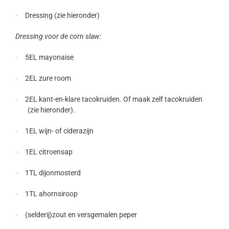
Dressing (zie hieronder)
·
Dressing voor de corn slaw:
5EL mayonaise
·
2EL zure room
·
2EL kant-en-klare tacokruiden. Of maak zelf tacokruiden
·
(zie hieronder).
1EL wijn- of ciderazijn
·
1EL citroensap
·
1TL dijonmosterd
·
1TL ahornsiroop
·
(selderij)zout en versgemalen peper
·