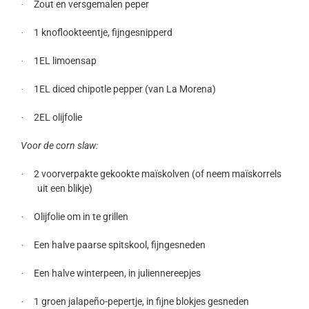
Zout en versgemalen peper
·
1 knoflookteentje, fijngesnipperd
·
1EL limoensap
·
1EL diced chipotle pepper (van La Morena)
·
2EL olijfolie
·
Voor de corn slaw:
2 voorverpakte gekookte maïskolven (of neem maïskorrels
·
uit een blikje)
Olijfolie om in te grillen
·
Een halve paarse spitskool, fijngesneden
·
Een halve winterpeen, in juliennereepjes
·
1 groen jalapeño-pepertje, in fijne blokjes gesneden
·