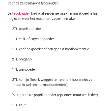
Voor de zelfgemaakte tacokruiden:
De
tacokruiden
had ik al eerder gemaakt, maar ik geef je hier
nog even weer het recept om ze zelf te maken.
2TL paprikapoeder
·
1TL chili- of cayennepoeder
·
1TL knoflookpoeder of een gehakt knoflookteentje
·
2TL oregano
·
1TL uienpoeder
·
2TL komijn (heb ik weggelaten, want ik hou er niet van,
·
maar is wel een normaal onderdeel)
½TL gerookte paprikapoeder (optioneel maar wel lekker)
·
1TL zout
·