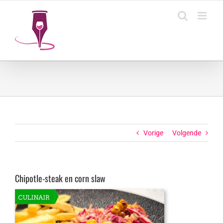
Ga
naar
inhoud
Vorige
Volgende
Chipotle-steak en corn slaw