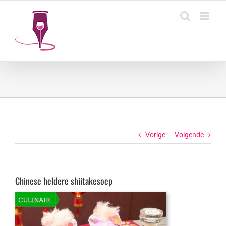
Ga
naar
inhoud
Vorige
Volgende
Chinese heldere shiitakesoep