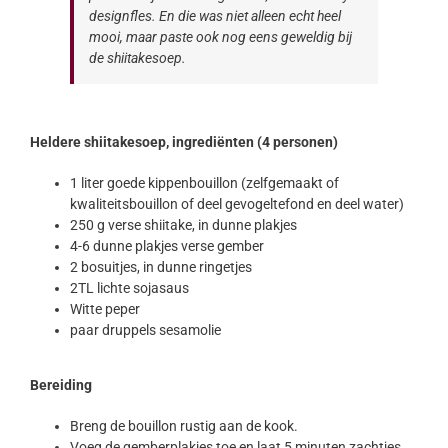
designfles. En die was niet alleen echt heel
mooi, maar paste ook nog eens geweldig bij
de shiitakesoep.
Heldere shiitakesoep, ingrediënten
(4 personen)
1 liter goede kippenbouillon (zelfgemaakt of
kwaliteitsbouillon of deel gevogeltefond en deel water)
250 g verse shiitake, in dunne plakjes
4-6 dunne plakjes verse gember
2 bosuitjes, in dunne ringetjes
2TL lichte sojasaus
Witte peper
paar druppels sesamolie
Bereiding
Breng de bouillon rustig aan de kook.
Voeg de gemberplakjes toe en laat 5 minuten zachtjes