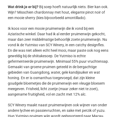
Wat drink je er bij?
Bij soep hoeft natuurlijk niets. Bier kan ook.
Wijn? Misschien chardonnay met hout, elegante pinot noir of
een mooie sherry (kies bijvoorbeeld amontillado).
Ik koos voor een mooie pruimenwijn die ik vond bij een
Aziatische winkel. Daar had ik al eerder pruimenwijn gekocht,
maar dan zeer middelmatige behoorlijk zoete pruimenwijn. Nu
vond ik de Yutmiso van SCY Winery, in een catchy designfles.
En die was niet alleen echt heel mooi, maar paste ook nog eens
geweldig bij de shiitakesoep. De Yutmiso is echte
gefermenteerde pruimenwijn. Minimaal 55% puur vruchtensap.
Gemaakt van groene pruimen geteeld in de bergachtige
gebieden van Guangdong, water, gele kandijsuiker en wat
honing. En er is osmanthus toegevoegd; dat zijn kleine
goudgele bloemetjes die de pruimenwijn een vleugje bloesem
meegeven. Frisheid, licht zoetje (maar zeker niet te zoet),
aangename fruitigheid, vol en zacht met 12% alc.
SCY Winery maakt naast pruimenwijnen ook wijnen van onder
andere lychee en passievruchten, en sake met perzik of yuzu.
Hun Yutmiso pruimen wijn wordt geëxporteerd naar Macau,