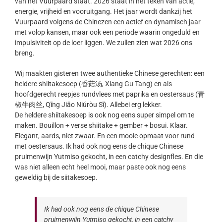
van het Vuurpaard staat. 2026 staat in het teken van actie,
energie, vrijheid en vooruitgang. Het jaar wordt dankzij het
Vuurpaard volgens de Chinezen een actief en dynamisch jaar
met volop kansen, maar ook een periode waarin ongeduld en
impulsiviteit op de loer liggen. We zullen zien wat 2026 ons
breng.
Wij maakten gisteren twee authentieke Chinese gerechten: een
heldere shiitakesoep (香菇汤, Xiang Gu Tang) en als
hoofdgerecht reepjes rundvlees met paprika en oestersaus (青
椒牛肉丝, Qīng Jiāo Niúròu Sī). Allebei erg lekker.
De heldere shiitakesoep is ook nog eens super simpel om te
maken. Bouillon + verse shiitake + gember + bosui. Klaar.
Elegant, aards, niet zwaar. En een mooie opmaat voor rund
met oestersaus. Ik had ook nog eens de chique Chinese
pruimenwijn Yutmiso gekocht, in een catchy designfles. En die
was niet alleen echt heel mooi, maar paste ook nog eens
geweldig bij de siitakesoep.
Ik had ook nog eens de chique Chinese
pruimenwijn Yutmiso gekocht, in een catchy