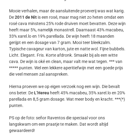
Mooie verhalen, maar de aansluitende proeverij was wat karig.
De
2011 de Nit
is een rosé, maar mag niet zo heten omdat een
rosé cava minstens 25% rode druiven moet bevatten. Deze wijn
heeft maar 5%, namelijk monastrell. Daarnaast 43% macabeu,
33% xarel.lo en 19% parellada. De wijn heeft 18 maanden
gerijpt en een dosage van 7 gram. Mooi teer bleekzalm.
Typische cavageur van karton, jute en natte wol. Fijne bubbels.
Licht. Elegant. Fris. Korte afdronk. Smaakt bij als een witte
cava. De wijn is oké en clean, maar valt me wat tegen. *** van
***** punten. Wel een lekkere aperitiefwijn met een goede prijs
die veel mensen zal aanspreken.
Hierna proeven we op eigen verzoek nog een wijn. Die bevalt
ons beter. De
L’Hereu
heeft 45% macabeu, 35% xarel.lo en 20%
parellada en 8,5 gram dosage. Wat meer body en kracht. ***(*)
punten.
PS op de foto: señor Raventos die speciaal voor ons
langskwam om een praatje te maken. Dat wordt altijd
gewaardeerd!