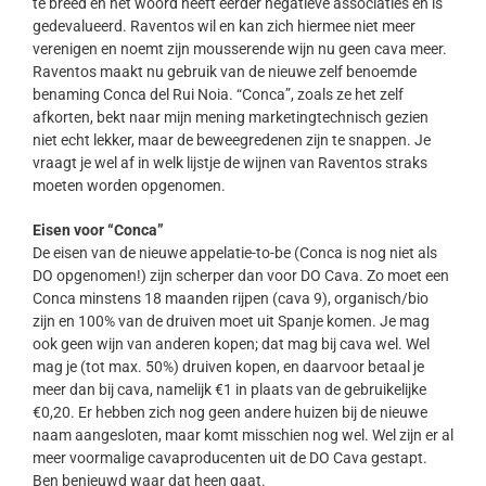
te breed en het woord heeft eerder negatieve associaties en is
gedevalueerd. Raventos wil en kan zich hiermee niet meer
verenigen en noemt zijn mousserende wijn nu geen cava meer.
Raventos maakt nu gebruik van de nieuwe zelf benoemde
benaming Conca del Rui Noia. “Conca”, zoals ze het zelf
afkorten, bekt naar mijn mening marketingtechnisch gezien
niet echt lekker, maar de beweegredenen zijn te snappen. Je
vraagt je wel af in welk lijstje de wijnen van Raventos straks
moeten worden opgenomen.
Eisen voor “Conca”
De eisen van de nieuwe appelatie-to-be (Conca is nog niet als
DO opgenomen!) zijn scherper dan voor DO Cava. Zo moet een
Conca minstens 18 maanden rijpen (cava 9), organisch/bio
zijn en 100% van de druiven moet uit Spanje komen. Je mag
ook geen wijn van anderen kopen; dat mag bij cava wel. Wel
mag je (tot max. 50%) druiven kopen, en daarvoor betaal je
meer dan bij cava, namelijk €1 in plaats van de gebruikelijke
€0,20. Er hebben zich nog geen andere huizen bij de nieuwe
naam aangesloten, maar komt misschien nog wel. Wel zijn er al
meer voormalige cavaproducenten uit de DO Cava gestapt.
Ben benieuwd waar dat heen gaat.