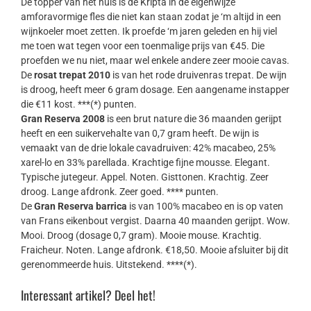
De topper van het huis is de Kripta in de eigenwijze
amforavormige fles die niet kan staan zodat je ‘m altijd in een
wijnkoeler moet zetten. Ik proefde ‘m jaren geleden en hij viel
me toen wat tegen voor een toenmalige prijs van €45. Die
proefden we nu niet, maar wel enkele andere zeer mooie cavas.
De
rosat trepat 2010
is van het rode druivenras trepat. De wijn
is droog, heeft meer 6 gram dosage. Een aangename instapper
die €11 kost. ***(*) punten.
Gran Reserva 2008
is een brut nature die 36 maanden gerijpt
heeft en een suikervehalte van 0,7 gram heeft. De wijn is
vemaakt van de drie lokale cavadruiven: 42% macabeo, 25%
xarel-lo en 33% parellada. Krachtige fijne mousse. Elegant.
Typische jutegeur. Appel. Noten. Gisttonen. Krachtig. Zeer
droog. Lange afdronk. Zeer goed. **** punten.
De
Gran Reserva barrica
is van 100% macabeo en is op vaten
van Frans eikenbout vergist. Daarna 40 maanden gerijpt. Wow.
Mooi. Droog (dosage 0,7 gram). Mooie mouse. Krachtig.
Fraicheur. Noten. Lange afdronk. €18,50. Mooie afsluiter bij dit
gerenommeerde huis. Uitstekend. ****(*).
Interessant artikel? Deel het!