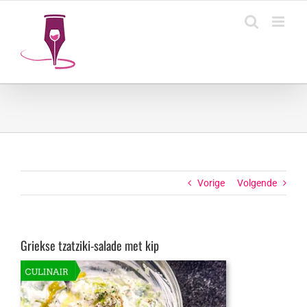
Ga
naar
inhoud
Vorige
Volgende
Griekse tzatziki-salade met kip