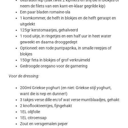
Gebraden kip (bak twee 2 kipfilets en snij die in blokjes of
neem de filets van een kant-en-klaar gegrilde kip)
Een paar bladen romaine-sla
1 komkommer, de helft in blokjes en de helft geraspt en
uitgelekt
125gr kerstomaatjes, gehalveerd
1 rood uitje, in ringetjes en een half uur in heet water
geweekt en daarna drooggedept
Optioneel: een rode puntpaprika, in smalle reepjes of
blokjes
150gr feta in blokjes of grof verkruimeld
Gedroogde oregano voor de garnering
Voor de dressing:
200ml Griekse yoghurt (en niet: Griekse stijl yoghurt,
want die is nep en dunner!)
3 takjes verse dille en/of wat verse muntblaadjes, gehakt
2 knoflookteentjes, fijngehakt
1EL olijfolie
1EL citroensap
Zout en versgemalen peper