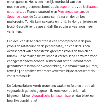
en oregano in. Het is een heerlijk voorbeeld van een
mediterrane groentenschotel, zoals
peperonata
, de
Siciliaanse
caponata
, de Franse ratatouille en
Provençaalse tian
, de
Spaanse pisto
, de Catalaanse samfaina en de‘tumbet
mallorquín’. Turkije kent şakşuka en türlü. In Hongarije eten ze
lecsó. Georgië kent ajapsandali. En zo zijn er vast nog meer
varianten.
Een deel van deze gerechten is een stoofgerecht in de pan
(zoals de ratatouille en de peperonata), en een deel is een
ovenschotel van geroosterde groenten (zoals de tian en de
briam). De bereidingswijze smaakt verschillend en zal z’n voor-
en tegenstanders hebben. Ik merk dat het thuisfront meer
gecharmeerd is van de ovenbereiding, die smaakt wat puurder,
terwijl bij de smaken wat meer verweven bij de stoofschotels
zoals ratatouille.
De Griekse briam wordt trouwens vaak met feta en brood als
vegetarisch gerecht gegeten. Ik koos voor de briam als
bijgerecht bij een
Australische lamsschnitzel
en dat bleek een
heerlijke combinatie!