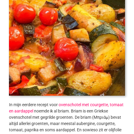
In mijn eerdere recept voor
ovenschotel met courgette, tomaat
en aardappel
noemde ik al briam. Briam is een Griekse
ovenschotel met gegrilde groenten. De briam (Μπριάμ) bevat
altijd allerlei groenten, maar meestal aubergine, courgette,
tomaat, paprika en soms aardappel. En sowieso zit er olijfolie