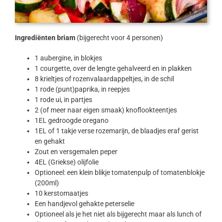
Ingrediënten briam
(bijgerecht voor 4 personen)
1 aubergine, in blokjes
1 courgette, over de lengte gehalveerd en in plakken
8 krieltjes of rozenvalaardappeltjes, in de schil
1 rode (punt)paprika, in reepjes
1 rode ui, in partjes
2 (of meer naar eigen smaak) knoflookteentjes
1EL gedroogde oregano
1EL of 1 takje verse rozemarijn, de blaadjes eraf gerist
en gehakt
Zout en versgemalen peper
4EL (Griekse) olijfolie
Optioneel: een klein blikje tomatenpulp of tomatenblokje
(200ml)
10 kerstomaatjes
Een handjevol gehakte peterselie
Optioneel als je het niet als bijgerecht maar als lunch of