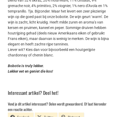
blend van 52% skiraz, 20% mourvèdre, 11% cinsault, 9%
grenache noir, 4% primitivo, 2% viognier, 1% nero d’Avola en 1%
tempranillo. Tja. Bijzonder. Maar het levert een zeer plezierige
wijn op die goed past bij onze bobotie. De wijn geurt ‘warm’. De
wijn is zacht, licht kruidig. Heeft milde zuren en aroma’s van
kersen en pruimen, kaneel en peper. Sommige druiven hebben
houtrijping gehad (deels nieuw Amerikaans eiken of gebruikt
Frans eiken), maar daarvan is weinig te merken. De wijn is bijna
elegant en heeft zachte rijpe tannines.
Liever wit? Kies dan voor bijvoorbeeld een houtgerijpte
chardonnay of chenin blanc.
Bobotie is truly lekker.
Lekker eet en geniet die kos!
Interessant artikel? Deel het!
Vond je dit artikel interessant? Delen wordt gewaardeerd. Of laat hieronder
een reactie achter.