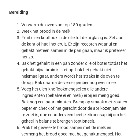
Bereiding
Verwarm de oven voor op 180 graden.
Week het brood in de melk.
Fruit ui en knoflook in de olie tot de ui glazig is. Zet aan
de kant of haal het eruit. Er zijn recepten waar ui en
gehakt meteen samen in de pan gaan, maar ik prefereer
het zo.
Bak het gehakt in een pan zonder olie of boter totdat het
gehakt bijna bruin is. Let op: bak het gehakt niet
helemaal gaar, anders wordt het straks in de oven te
droog. Bak daarna de verse gember nog even mee.
Voeg het uien-knoflookmengsel en alle andere
ingrediënten (behalve ei en melk) erbij en meng goed.
Bak nog een paar minuten. Breng op smaak met zout en
peper en check of het gerecht door de abrikozenjam niet
te zoet is; doe er anders een beetje citroensap bij om het
geheel in balans te brengen (optioneel).
Prak het geweekte brood samen met de melk en
vermeng het brood goed met het gehaktmengsel. Het