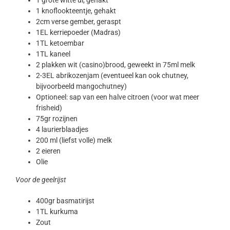
1 grote witte ui, gehakt
1 knoflookteentje, gehakt
2cm verse gember, geraspt
1EL kerriepoeder (Madras)
1TL ketoembar
1TL kaneel
2 plakken wit (casino)brood, geweekt in 75ml melk
2-3EL abrikozenjam (eventueel kan ook chutney,
bijvoorbeeld mangochutney)
Optioneel: sap van een halve citroen (voor wat meer
frisheid)
75gr rozijnen
4 laurierblaadjes
200 ml (liefst volle) melk
2 eieren
Olie
Voor de geelrijst
400gr basmatirijst
1TL kurkuma
Zout