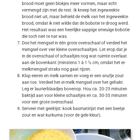
brood moet geen blokjes meer vormen, maar echt
vermengd zijn met de rest. Ik kneep het ingeweekte
brood niet uit, maar behield de melk van het ingeweekte
brood, omdat ik niet wilde dat de bobotie te droog werd.
Het resultaat was een heerlijke sappige smeuïge bobotie
die toch niet te nat was.
Doe het mengsel in één grote ovenschaal of verdeel het
mengsel over vier kleine ovenschaaltjes. Let erop dat je
in de ovenschaal of schaaltjes nog wat ruimte overlaat
aan de bovenkant (minstens 1 à 1 ½ cm, omdat het ei-
melkmengsel straks nog gaat rijzen.
Klop eieren en melk samen en voeg er een snufje zout
aan toe. Verdeel het ei-melk mengsel over het gehakt.
Leg er laurierblaadjes bovenop. Hou ca. 20-25 minuten
baktijd aan voor kleine schaaltjes en ca. 30-35 minuten
voor een grote ovenschaal.
Serveer met geelrijst: kook basmatirijst met een beetje
zout en wat kurkuma (voor de gele kleur).