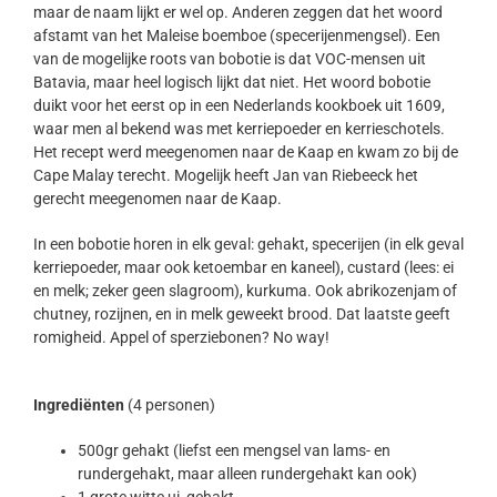
maar de naam lijkt er wel op. Anderen zeggen dat het woord
afstamt van het Maleise boemboe (specerijenmengsel). Een
van de mogelijke roots van bobotie is dat VOC-mensen uit
Batavia, maar heel logisch lijkt dat niet. Het woord bobotie
duikt voor het eerst op in een Nederlands kookboek uit 1609,
waar men al bekend was met kerriepoeder en kerrieschotels.
Het recept werd meegenomen naar de Kaap en kwam zo bij de
Cape Malay terecht. Mogelijk heeft Jan van Riebeeck het
gerecht meegenomen naar de Kaap.
In een bobotie horen in elk geval: gehakt, specerijen (in elk geval
kerriepoeder, maar ook ketoembar en kaneel), custard (lees: ei
en melk; zeker geen slagroom), kurkuma. Ook abrikozenjam of
chutney, rozijnen, en in melk geweekt brood. Dat laatste geeft
romigheid. Appel of sperziebonen? No way!
Ingrediënten
(4 personen)
500gr gehakt (liefst een mengsel van lams- en
rundergehakt, maar alleen rundergehakt kan ook)