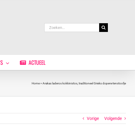
Zoeken
naar:
WS
ACTUEEL
Home
»
Arakas laderos kokkinistos, traditioneel Grieks doperwtenstoofje
Vorige
Volgende