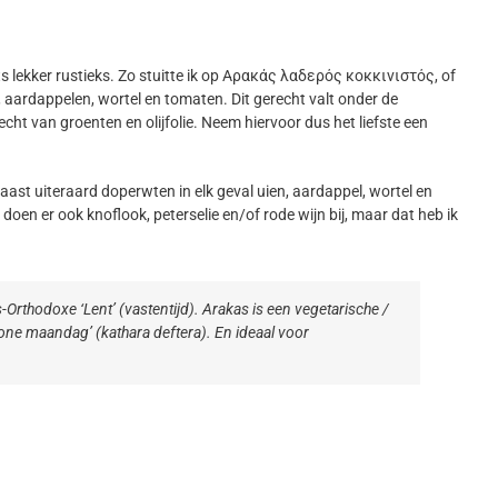
 lekker rustieks. Zo stuitte ik op Αρακάς λαδερός κοκκινιστός, of
, aardappelen, wortel en tomaten. Dit gerecht valt onder de
cht van groenten en olijfolie. Neem hiervoor dus het liefste een
aast uiteraard doperwten in elk geval uien, aardappel, wortel en
doen er ook knoflook, peterselie en/of rode wijn bij, maar dat heb ik
-Orthodoxe ‘Lent’ (vastentijd). Arakas is een vegetarische /
one maandag’ (kathara deftera). En ideaal voor