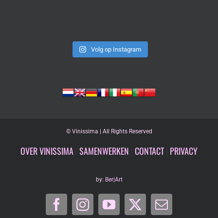
Volg op Instagram
©
Vinissima | All Rights Reserved
OVER VINISSIMA
|
SAMENWERKEN
|
CONTACT
|
PRIVACY
by:
Ber|Art
Facebook
Instagram
YouTube
X
E-