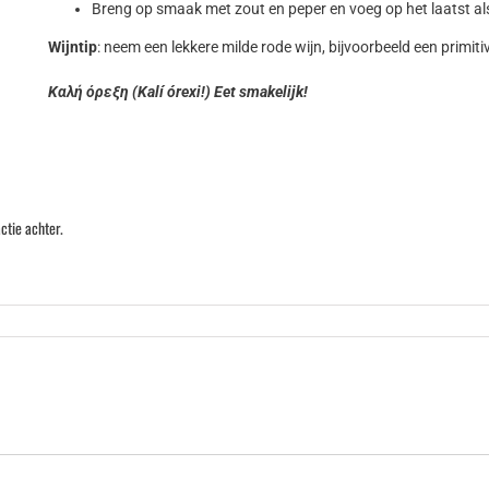
Breng op smaak met zout en peper en voeg op het laatst als 
Wijntip
: neem een lekkere milde rode wijn, bijvoorbeeld een primitiv
Καλή όρεξη (Kalí órexi!) Eet smakelijk!
ctie achter.