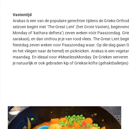
Vastentijd
Arakas is een van de populaire gerechten tijdens de Grieks-Orthod
seizoen begint met ‘The Great Lent’ (het Grote Vasten), begin
Monday of ‘kathara deftera’) zeven weken vóór Paaszondag. Griek
sarakasi), en dan onthou je je van rood vlees. The Great Lent be
feestdag zeven weken voor Paaszondag waar. Op die dag gaan Gri
en het vliegen naar de hemel) en picknicken. Arakas is een vegeta
maandag. En ideaal voor #MeatlessMonday. De Grieken serveren ara
je natuurlijk er ook gebraden kip of Griekse köfte (gehaktballetjes)