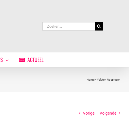
Zoeken
naar:
WS
ACTUEEL
Home
»
Yakitori kipspiezen
Vorige
Volgende