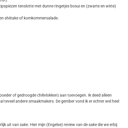
kipspiezen tenslotte met dunne ringetjes bosui en (zwarte en witte)
ken shiitake of komkommersalade.
enpoeder of gedroogde chilivlokken) aan toevoegen. Ik deed alleen
r al teveel andere smaakmakers. De gember vond ik er echter wel heel
urlijk uit van sake. Hier mijn (Engelse) review van de sake die we erbij