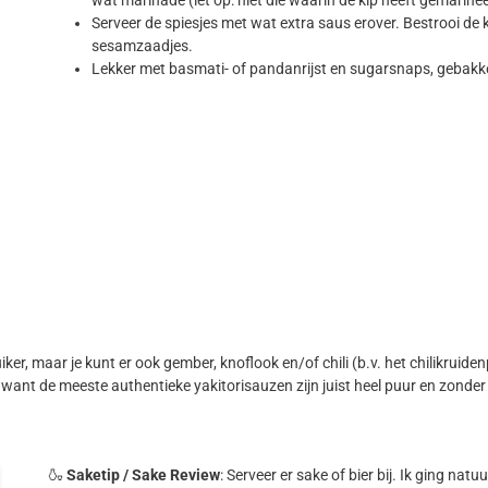
Serveer de spiesjes met wat extra saus erover. Bestrooi de 
sesamzaadjes.
Lekker met basmati- of pandanrijst en sugarsnaps, gebak
ker, maar je kunt er ook gember, knoflook en/of chili (b.v. het chilikruid
, want de meeste authentieke yakitorisauzen zijn juist heel puur en zonde
🍶
Saketip / Sake Review
: Serveer er sake of bier bij. Ik ging natu