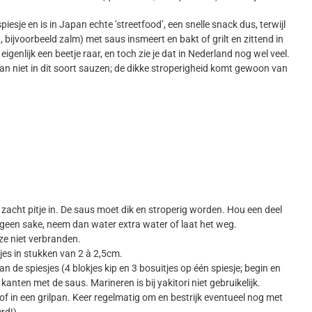
 spiesje en is in Japan echte ’streetfood’, een snelle snack dus, terwijl
t, bijvoorbeeld zalm) met saus insmeert en bakt of grilt en zittend in
eigenlijk een beetje raar, en toch zie je dat in Nederland nog wel veel.
an niet in dit soort sauzen; de dikke stroperigheid komt gewoon van
zacht pitje in. De saus moet dik en stroperig worden. Hou een deel
 geen sake, neem dan water extra water of laat het weg.
ze niet verbranden.
tjes in stukken van 2 à 2,5cm.
n de spiesjes (4 blokjes kip en 3 bosuitjes op één spiesje; begin en
kanten met de saus. Marineren is bij yakitori niet gebruikelijk.
 of in een grilpan. Keer regelmatig om en bestrijk eventueel nog met
rd!).