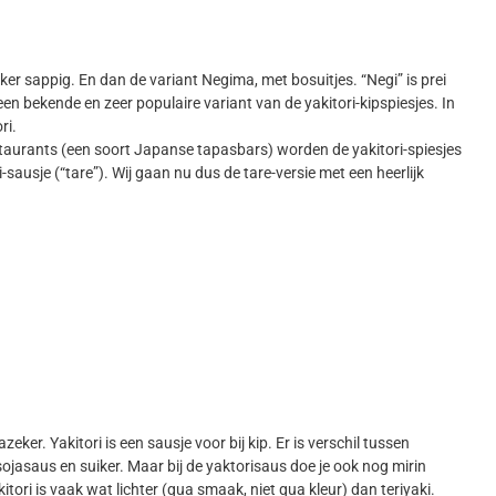
kker sappig. En dan de variant Negima, met bosuitjes. “Negi” is prei
en bekende en zeer populaire variant van de yakitori-kipspiesjes. In
ri.
staurants (een soort Japanse tapasbars) worden de yakitori-spiesjes
sausje (“tare”). Wij gaan nu dus de tare-versie met een heerlijk
azeker. Yakitori is een sausje voor bij kip. Er is verschil tussen
jasaus en suiker. Maar bij de yaktorisaus doe je ook nog mirin
itori is vaak wat lichter (qua smaak, niet qua kleur) dan teriyaki.