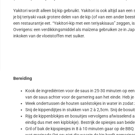
Yakitori wordt alleen bij kip gebruikt. Yakitori is ook altijd aan een
je bij teriyaki vaak grotere delen van de kip (of van een ander bees
een restaurantje eet. “Yakitori-kip met een teriyakisaus” zeggen, is 
Overigens: een verdikkingsmiddel als maïzena gebruiken ze in Jap
inkoken van de vloeistoffen met suiker.
Bereiding
Kook de ingrediënten voor de saus in 25-30 minuten op een 
van de saus achter voor de garnering aan het einde. Heb je
Week ondertussen de houten satéstokjes in water in zodat 
Snij de kippendijtjes in stukken van 2 à 2,5cm. Snij de bosui
Rijg de kippenblokjes en bosuitjes vervolgens afwisselend aa
eindig dus met een kipblokje). Bestrijk de spiesjes aan beide 
Gril of bak de kipspiesjes in 8 à 10 minuten gaar op de BBQ
wat marinade (let op: niet die waarin de kip heeft gemarinee