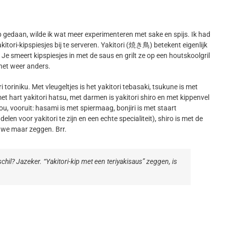
 gedaan, wilde ik wat meer experimenteren met sake en spijs. Ik had
itori-kipspiesjes bij te serveren. Yakitori (焼き鳥) betekent eigenlijk
ip). Je smeert kipspiesjes in met de saus en grilt ze op een houtskoolgril
 het weer anders.
i toriniku. Met vleugeltjes is het yakitori tebasaki, tsukune is met
met hart yakitori hatsu, met darmen is yakitori shiro en met kippenvel
ou, vooruit: hasami is met spiermaag, bonjiri is met staart
len voor yakitori te zijn en een echte specialiteit), shiro is met de
 we maar zeggen. Brr.
erschil? Jazeker. “Yakitori-kip met een teriyakisaus” zeggen, is