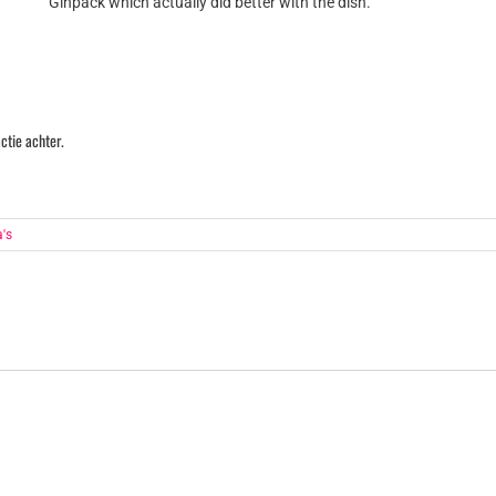
Ginpack which actually did better with the dish.
ctie achter.
a's