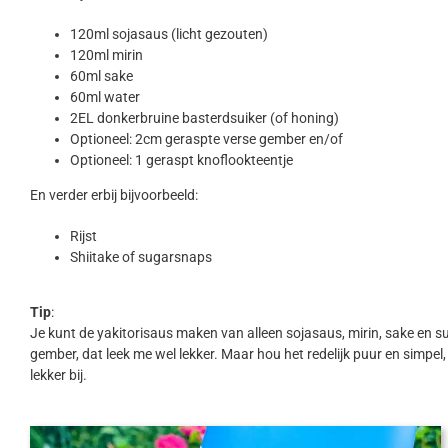
120ml sojasaus (licht gezouten)
120ml mirin
60ml sake
60ml water
2EL donkerbruine basterdsuiker (of honing)
Optioneel: 2cm geraspte verse gember en/of
Optioneel: 1 geraspt knoflookteentje
En verder erbij bijvoorbeeld:
Rijst
Shiitake of sugarsnaps
Tip
:
Je kunt de yakitorisaus maken van alleen sojasaus, mirin, sake en sui
gember, dat leek me wel lekker. Maar hou het redelijk puur en simpel
lekker bij.