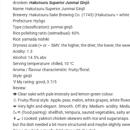
dronken:
Hakutsuru Superior Junmai Ginjō
.
Name: Hakutsuru Superior Junmai Ginjō
Brewery: Hakutsuru Sake Brewing Co. (1743) (Hakutsuru = white
Prefecture: Hyōgo
Type (classification): junmai ginjō
Rice polishing ratio (seimaibuai): 60%
Rice: yamada nishiki
Dryness scale (+ or – SMV: the higher, the drier; the lower, the swe
Acidity: 1.3
Alcohol: 14.5% abv
Serving temperature: chilled, 10 °C
Aroma / flavour characteristic: fruity/floral.
Style: ginjō
🏅My rating: good, 3.7/5
Review:
👁 Clear sake with pale intensity and lemon-green colour.
👃 Fruity/floral style. Apple, pear, melon, white grapes, white flo
💋 Very light and elegant. Smooth. Off-dry. Medium- acidity. Me
🍶🍴 (food pairing): shellfish, tempura, sauted vegetables, salty 
👩‍🍳 I cooked: yakitori chicken skewers with rice and sugarsnaps
but the dish needed a bit more structured and maybe slightly sw