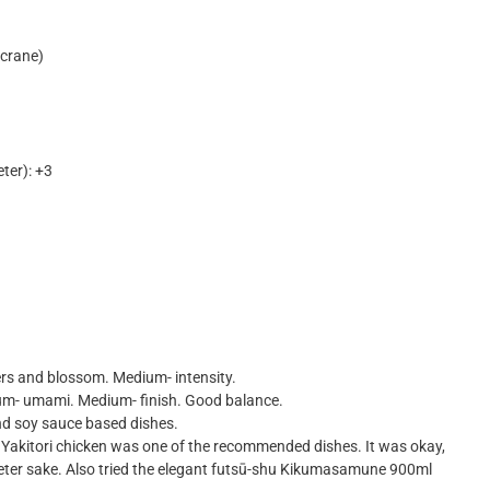
 crane)
eter): +3
wers and blossom. Medium- intensity.
dium- umami. Medium- finish. Good balance.
and soy sauce based dishes.
. Yakitori chicken was one of the recommended dishes. It was okay,
eeter sake. Also tried the elegant futsū-shu Kikumasamune 900ml