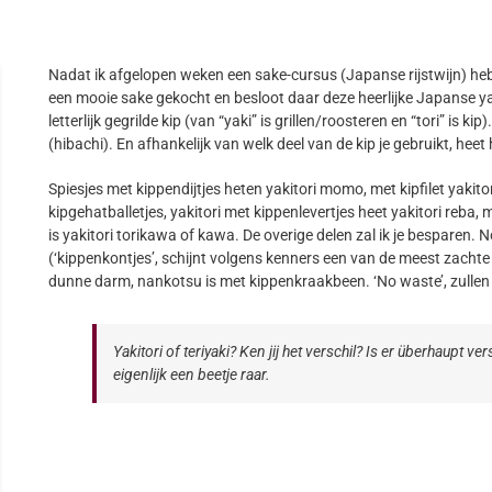
Nadat ik afgelopen weken een sake-cursus (Japanse rijstwijn) heb
een mooie sake gekocht en besloot daar deze heerlijke Japanse yak
letterlijk gegrilde kip (van “yaki” is grillen/roosteren en “tori” is k
(hibachi). En afhankelijk van welk deel van de kip je gebruikt, heet
Spiesjes met kippendijtjes heten yakitori momo, met kipfilet yakitor
kipgehatballetjes, yakitori met kippenlevertjes heet yakitori reba, 
is yakitori torikawa of kawa. De overige delen zal ik je besparen. N
(‘kippenkontjes’, schijnt volgens kenners een van de meest zachte de
dunne darm, nankotsu is met kippenkraakbeen. ‘No waste’, zullen
Yakitori of teriyaki? Ken jij het verschil? Is er überhaupt v
eigenlijk een beetje raar.