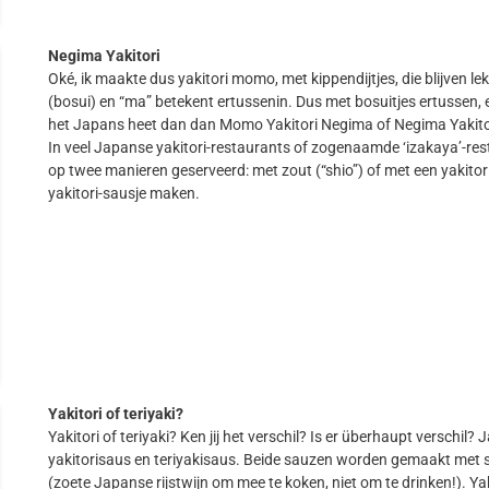
Negima Yakitor
i
Oké, ik maakte dus yakitori momo, met kippendijtjes, die blijven le
(bosui) en “ma” betekent ertussenin. Dus met bosuitjes ertussen, e
het Japans heet dan dan Momo Yakitori Negima of Negima Yakito
In veel Japanse yakitori-restaurants of zogenaamde ‘izakaya’-re
op twee manieren geserveerd: met zout (“shio”) of met een yakitori-
yakitori-sausje maken.
Yakitori of teriyaki?
Yakitori of teriyaki? Ken jij het verschil? Is er überhaupt verschil? J
yakitorisaus en teriyakisaus. Beide sauzen worden gemaakt met so
(zoete Japanse rijstwijn om mee te koken, niet om te drinken!). Yak