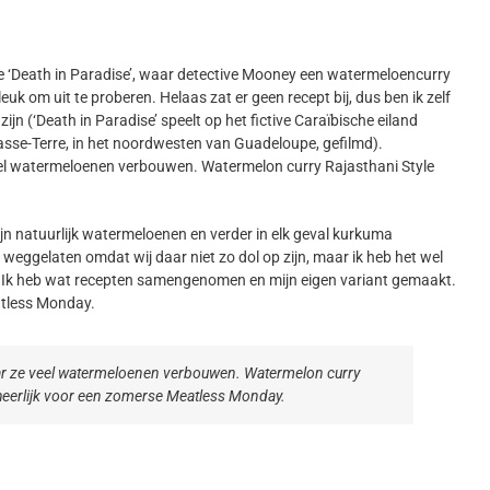
erie ‘Death in Paradise’, waar detective Mooney een watermeloencurry
om uit te proberen. Helaas zat er geen recept bij, dus ben ik zelf
zijn (‘Death in Paradise’ speelt op het fictive Caraïbische eiland
Basse-Terre, in het noordwesten van Guadeloupe, gefilmd).
el watermeloenen verbouwen. Watermelon curry Rajasthani Style
n natuurlijk watermeloenen en verder in elk geval kurkuma
k weggelaten omdat wij daar niet zo dol op zijn, maar ik heb het wel
 Ik heb wat recepten samengenomen en mijn eigen variant gemaakt.
eatless Monday.
ar ze veel watermeloenen verbouwen. Watermelon curry
; heerlijk voor een zomerse Meatless Monday.