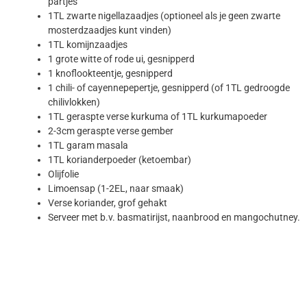
partjes
1TL zwarte nigellazaadjes (optioneel als je geen zwarte
mosterdzaadjes kunt vinden)
1TL komijnzaadjes
1 grote witte of rode ui, gesnipperd
1 knoflookteentje, gesnipperd
1 chili- of cayennepepertje, gesnipperd (of 1TL gedroogde
chilivlokken)
1TL geraspte verse kurkuma of 1TL kurkumapoeder
2-3cm geraspte verse gember
1TL garam masala
1TL korianderpoeder (ketoembar)
Olijfolie
Limoensap (1-2EL, naar smaak)
Verse koriander, grof gehakt
Serveer met b.v. basmatirijst, naanbrood en mangochutney.