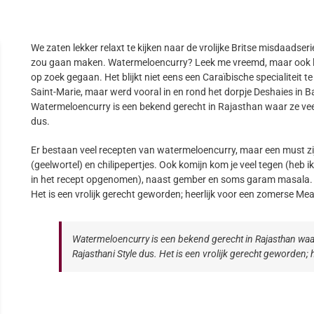
We zaten lekker relaxt te kijken naar de vrolijke Britse misdaads
zou gaan maken. Watermeloencurry? Leek me vreemd, maar ook leuk 
op zoek gegaan. Het blijkt niet eens een Caraïbische specialiteit te 
Saint-Marie, maar werd vooral in en rond het dorpje Deshaies in 
Watermeloencurry is een bekend gerecht in Rajasthan waar ze ve
dus.
Er bestaan veel recepten van watermeloencurry, maar een must zij
(geelwortel) en chilipepertjes. Ook komijn kom je veel tegen (heb i
in het recept opgenomen), naast gember en soms garam masala.
Het is een vrolijk gerecht geworden; heerlijk voor een zomerse M
Watermeloencurry is een bekend gerecht in Rajasthan wa
Rajasthani Style dus. Het is een vrolijk gerecht geworden