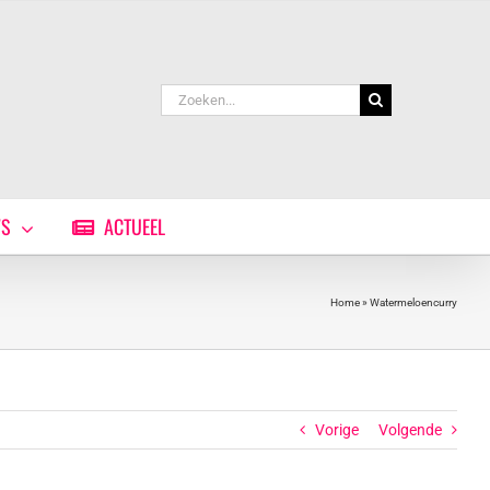
Zoeken
naar:
WS
ACTUEEL
Home
»
Watermeloencurry
Vorige
Volgende