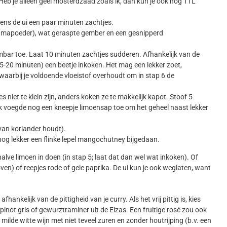
eb je alleen geel mosterdzaad zoals ik, dan kun je ook nog 1TL
ens de ui een paar minuten zachtjes.
urkumapoeder), wat geraspte gember en een gesnipperd
ar toe. Laat 10 minuten zachtjes sudderen. Afhankelijk van de
(15-20 minuten) een beetje inkoken. Het mag een lekker zoet,
arbij je voldoende vloeistof overhoudt om in stap 6 de
 niet te klein zijn, anders koken ze te makkelijk kapot. Stoof 5
k voegde nog een kneepje limoensap toe om het geheel naast lekker
 van koriander houdt).
nog lekker een flinke lepel mangochutney bijgedaan.
halve limoen in doen (in stap 5; laat dat dan wel wat inkoken). Of
oven) of reepjes rode of gele paprika. De ui kun je ook weglaten, want
fhankelijk van de pittigheid van je curry. Als het vrij pittig is, kies
 pinot gris of gewurztraminer uit de Elzas. Een fruitige rosé zou ook
ilde witte wijn met niet teveel zuren en zonder houtrijping (b.v. een