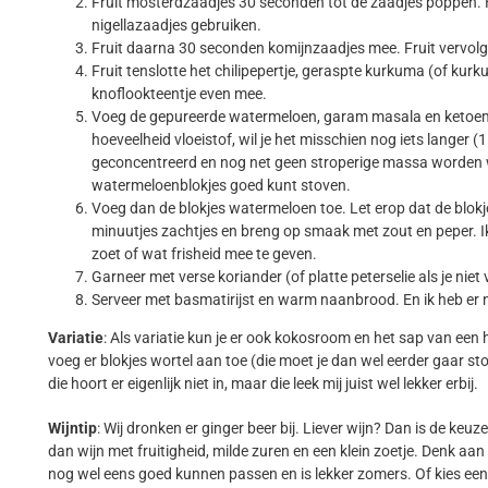
Fruit mosterdzaadjes 30 seconden tot de zaadjes poppen. H
nigellazaadjes gebruiken.
Fruit daarna 30 seconden komijnzaadjes mee. Fruit vervolg
Fruit tenslotte het chilipepertje, geraspte kurkuma (of k
knoflookteentje even mee.
Voeg de gepureerde watermeloen, garam masala en ketoemb
hoeveelheid vloeistof, wil je het misschien nog iets langer 
geconcentreerd en nog net geen stroperige massa worden wa
watermeloenblokjes goed kunt stoven.
Voeg dan de blokjes watermeloen toe. Let erop dat de blokjes
minuutjes zachtjes en breng op smaak met zout en peper. I
zoet of wat frisheid mee te geven.
Garneer met verse koriander (of platte peterselie als je niet
Serveer met basmatirijst en warm naanbrood. En ik heb er 
Variatie
: Als variatie kun je er ook kokosroom en het sap van een 
voeg er blokjes wortel aan toe (die moet je dan wel eerder gaar st
die hoort er eigenlijk niet in, maar die leek mij juist wel lekker erbij.
Wijntip
: Wij dronken er ginger beer bij. Liever wijn? Dan is de keuze a
dan wijn met fruitigheid, milde zuren en een klein zoetje. Denk aan
nog wel eens goed kunnen passen en is lekker zomers. Of kies een m