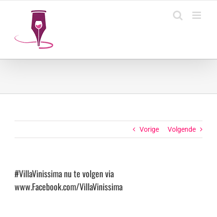
Ga
naar
inhoud
Vorige
Volgende
#VillaVinissima nu te volgen via
www.Facebook.com/VillaVinissima