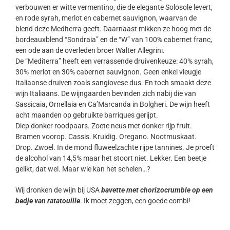
verbouwen er witte vermentino, die de elegante Solosole levert,
en rode syrah, merlot en cabernet sauvignon, waarvan de
blend deze Mediterra geeft. Daarnaast mikken ze hoog met de
bordeauxblend “Sondraia” en de “W” van 100% cabernet franc,
een ode aan de overleden broer Walter Allegrini.
De “Mediterra” heeft een verrassende druivenkeuze: 40% syrah,
30% merlot en 30% cabernet sauvignon. Geen enkel vleugje
Italiaanse druiven zoals sangiovese dus. En toch smaakt deze
wijn Italiaans. De wijngaarden bevinden zich nabij die van
Sassicaia, Ornellaia en Ca’Marcanda in Bolgheri. De wijn heeft
acht maanden op gebruikte barriques gerijpt.
Diep donker roodpaars. Zoete neus met donker rijp fruit.
Bramen voorop. Cassis. Kruidig. Oregano. Nootmuskaat.
Drop. Zwoel. In de mond fluweelzachte rijpe tannines. Je proeft
de alcohol van 14,5% maar het stoort niet. Lekker. Een beetje
gelikt, dat wel. Maar wie kan het schelen…?
Wij dronken de wijn bij USA
bavette met chorizocrumble op een
bedje van ratatouille
. Ik moet zeggen, een goede combi!