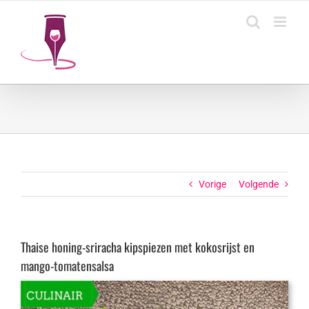
Ga
naar
inhoud
Vorige
Volgende
Thaise honing-sriracha kipspiezen met kokosrijst en
mango-tomatensalsa