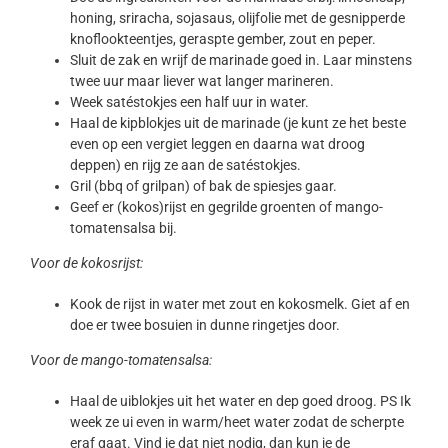
honing, sriracha, sojasaus, olijfolie met de gesnipperde
knoflookteentjes, geraspte gember, zout en peper.
Sluit de zak en wrijf de marinade goed in. Laar minstens
twee uur maar liever wat langer marineren.
Week satéstokjes een half uur in water.
Haal de kipblokjes uit de marinade (je kunt ze het beste
even op een vergiet leggen en daarna wat droog
deppen) en rijg ze aan de satéstokjes.
Gril (bbq of grilpan) of bak de spiesjes gaar.
Geef er (kokos)rijst en gegrilde groenten of mango-
tomatensalsa bij.
Voor de kokosrijst:
Kook de rijst in water met zout en kokosmelk. Giet af en
doe er twee bosuien in dunne ringetjes door.
Voor de mango-tomatensalsa:
Haal de uiblokjes uit het water en dep goed droog. PS Ik
week ze ui even in warm/heet water zodat de scherpte
eraf gaat. Vind je dat niet nodig, dan kun je de