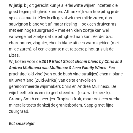
Wijntip
: bij dit gerecht kun je allerlei witte wijnen inzetten die
goed tegen pittigheid kunnen. Afhankelijk van hoe pittig je de
spiesjes maakt. Kies in elk geval wit met milde zuren, dus
sauvignon blanc valt af, maar riesling – ook een druivenras
met een hoge zuurgraad – met een klein zoetje kan wel,
vanwege het zoetje dat de pittigheid aan kan. Verder b.v.:
chardonnay, viognier, chenin blanc uit een warm gebied (met
milde zuren), of een elegante niet te zoete pinot gris uit de
Elzas.
Wij kozen voor de
2019 Kloof Street chenin blanc by Chris and
Andrea Mullineux van Mullineux & Leeu Family Wines
. Een
prachtige ‘old vine’ (van oude bush vine-struikjes) chenin blanc
uit Swartland (Zuid-Afrika) van de talentvolle en
gerenommeerde wijnmakers Chris en Andrea Mullineux. De
wijn heeft citrus en rijp geel steenfruit (o.a. witte perzik).
Granny Smith en peertjes. Tropisch fruit, maar ook een sterke
mineralie toets dankzij de granietbodem. Sappig met fijne
zuurgraad.
Eet smakelijk!