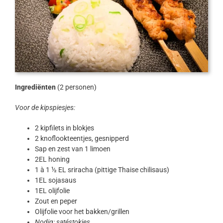
Ingrediënten
(2 personen)
Voor de kipspiesjes:
2 kipfilets in blokjes
2 knoflookteentjes, gesnipperd
Sap en zest van 1 limoen
2EL honing
1 à 1 ½ EL sriracha (pittige Thaise chilisaus)
1EL sojasaus
1EL olijfolie
Zout en peper
Olijfolie voor het bakken/grillen
Nodig: satéstokjes