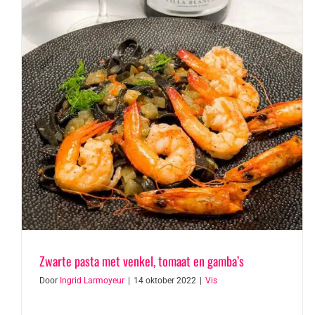
Zwarte pasta met venkel, tomaat en gamba’s
Door
Ingrid Larmoyeur
|
14 oktober 2022
|
Vis