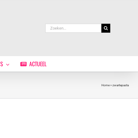
Zoeken
naar:
WS
ACTUEEL
Home
»
zwartepasta