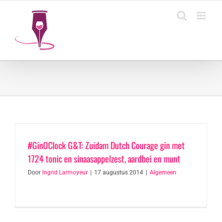
Ga
naar
inhoud
#GinOClock G&T: Zuidam Dutch Courage gin met
1724 tonic en sinaasappelzest, aardbei en munt
Door
Ingrid Larmoyeur
|
17 augustus 2014
|
Algemeen